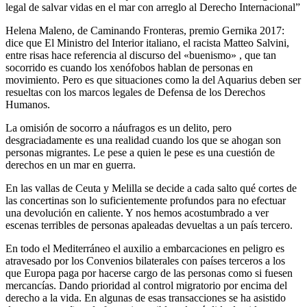
legal de salvar vidas en el mar con arreglo al Derecho Internacional”
Helena Maleno, de Caminando Fronteras, premio Gernika 2017:
dice que El Ministro del Interior italiano, el racista Matteo Salvini,
entre risas hace referencia al discurso del «buenismo» , que tan
socorrido es cuando los xenófobos hablan de personas en
movimiento. Pero es que situaciones como la del Aquarius deben ser
resueltas con los marcos legales de Defensa de los Derechos
Humanos.
La omisión de socorro a náufragos es un delito, pero
desgraciadamente es una realidad cuando los que se ahogan son
personas migrantes. Le pese a quien le pese es una cuestión de
derechos en un mar en guerra.
En las vallas de Ceuta y Melilla se decide a cada salto qué cortes de
las concertinas son lo suficientemente profundos para no efectuar
una devolución en caliente. Y nos hemos acostumbrado a ver
escenas terribles de personas apaleadas devueltas a un país tercero.
En todo el Mediterráneo el auxilio a embarcaciones en peligro es
atravesado por los Convenios bilaterales con países terceros a los
que Europa paga por hacerse cargo de las personas como si fuesen
mercancías. Dando prioridad al control migratorio por encima del
derecho a la vida. En algunas de esas transacciones se ha asistido