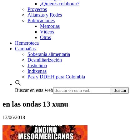
¿Quieres colaborar?
Proyectos
Alianzas y Redes
Publicaciones
Memorias
Vídeos
Otros
Hemeroteca
Campañas
Soberanía alimentaria
Desmilitarización
Justiclima
Indíxenas
Paz y DDHH para Colombia
Buscar en esta web
en las ondas 13 xunu
13/06/2018