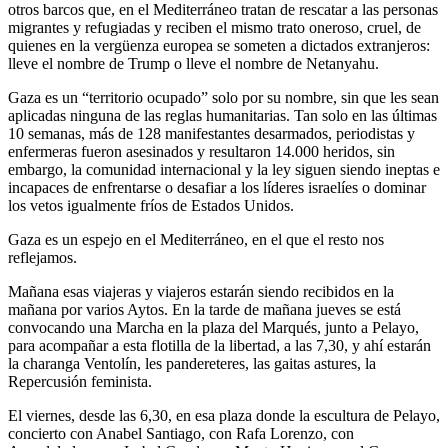
otros barcos que, en el Mediterráneo tratan de rescatar a las personas
migrantes y refugiadas y reciben el mismo trato oneroso, cruel, de
quienes en la vergüenza europea se someten a dictados extranjeros:
lleve el nombre de Trump o lleve el nombre de Netanyahu.
Gaza es un “territorio ocupado” solo por su nombre, sin que les sean
aplicadas ninguna de las reglas humanitarias. Tan solo en las últimas
10 semanas, más de 128 manifestantes desarmados, periodistas y
enfermeras fueron asesinados y resultaron 14.000 heridos, sin
embargo, la comunidad internacional y la ley siguen siendo ineptas e
incapaces de enfrentarse o desafiar a los líderes israelíes o dominar
los vetos igualmente fríos de Estados Unidos.
Gaza es un espejo en el Mediterráneo, en el que el resto nos
reflejamos.
Mañana esas viajeras y viajeros estarán siendo recibidos en la
mañana por varios Aytos. En la tarde de mañana jueves se está
convocando una Marcha en la plaza del Marqués, junto a Pelayo,
para acompañar a esta flotilla de la libertad, a las 7,30, y ahí estarán
la charanga Ventolín, les pandereteres, las gaitas astures, la
Repercusión feminista.
El viernes, desde las 6,30, en esa plaza donde la escultura de Pelayo,
concierto con Anabel Santiago, con Rafa Lorenzo, con