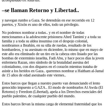
acompañado en Asturias.
–se llaman Retorno y Libertad..
y navegan rumbo a Gaza. Se detendrán en ese recorrido en 12
puertos, y Xixón es uno de ellos, todo un privilegio.
No podemos nombrar a todas.. y en el nombre de todas
mencionamos a la adolescente prisionera Ahed Tamimi y a toda su
familia y a toda su aldea insumisa con el despojo colonial,
nombramos a Ibrahím, en su silla de ruedas, resultado de los
bombardeos, y su asesinato en diciembre, lo mismo que en mayo de
este año era eliminado de un tiro en la cabeza otro lisiado por las
bombas de exterminio israelita, Fadi Abu, y hace pocos días la joven
enfermera Razan, otro símbolo de la brutalidad asesina del
colonialismo, con dos disparos en el corazón mientras trataba de
asistir a los heridos en Gaza.. queremos nombrar a Haitham al-Jamal
de 15 años de edad asesinado este viernes..
Estos barcos que llegan a nuestro puerto van denunciando el lento
genocidio impuesto a GAZA.. El modo de nombrarlos Al Awda (El
Retorno) y Freedom (Libertad), apela a los Derechos esenciales del
pueblo palestino, de cualquier pueblo del mundo.
Estos barcos llevan la misma carga de elemental fraternidad que los