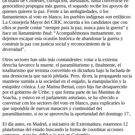
(acusado de Crímenes, corrupción, asesinatos, hasta convertirse en
genocidios) propugna más guerra, el segundo recibe los apoyos de
quienes quieren la paz. Frente a las ambigüedades, o los
llamamientos al voto en blanco, los pueblos indígenas son enfáticos:
La Consejería Mayor del CRIC recuerda a los candidatos que con
ellos se puede contar “siempre para la paz, nunca para la guerra” y
hace un llamamiento final: “Acompañémonos mutuamente, no
dejemos escapar esta ocasión histórica de abandonar la guerra y
construir la paz con justicia social y reconocimiento de la
diversidad”.
Otros sectores han sido más contundentes: votar a la extrema
derecha favorece la muerte, el paramilitarismo y, finalmente, el
totalitarismo que termina convertido en dictadura bajo la fachada de
una democracia que nació jubilada. Pero, dicen, la propaganda sucia
mantiene sumida a la sociedad en el engaño, la manipulación y la
estupidez crónica. Luz Marina Bernal, cuyo hijo fue desaparecido
por el gobierno de Uribe, y que forma parte de las Mamitas de
Soacha, y estuvo en el parlamento asturiano, se ha ofrecido a
conversar con los sectores del voto en blanco, para explicarles lo
que supondría de nuevas masacres y continuidad del
paramilitarismo, si no se aprovecha la oportunidad del domingo 17..
El día antes, en Madrid, a iniciativa de Extremadura, estaremos 12
plataformas del estado buscando la forma de coordinar acciones
comunes.. para los ddhh y la paz en Colombia.