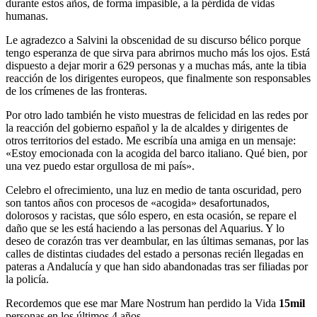
durante estos años, de forma impasible, a la pérdida de vidas
humanas.
Le agradezco a Salvini la obscenidad de su discurso bélico porque
tengo esperanza de que sirva para abrirnos mucho más los ojos. Está
dispuesto a dejar morir a 629 personas y a muchas más, ante la tibia
reacción de los dirigentes europeos, que finalmente son responsables
de los crímenes de las fronteras.
Por otro lado también he visto muestras de felicidad en las redes por
la reacción del gobierno español y la de alcaldes y dirigentes de
otros territorios del estado. Me escribía una amiga en un mensaje:
«Estoy emocionada con la acogida del barco italiano. Qué bien, por
una vez puedo estar orgullosa de mi país».
Celebro el ofrecimiento, una luz en medio de tanta oscuridad, pero
son tantos años con procesos de «acogida» desafortunados,
dolorosos y racistas, que sólo espero, en esta ocasión, se repare el
daño que se les está haciendo a las personas del Aquarius. Y lo
deseo de corazón tras ver deambular, en las últimas semanas, por las
calles de distintas ciudades del estado a personas recién llegadas en
pateras a Andalucía y que han sido abandonadas tras ser filiadas por
la policía.
Recordemos que ese mar Mare Nostrum han perdido la Vida
15mil
personas en los últimos 4 años..