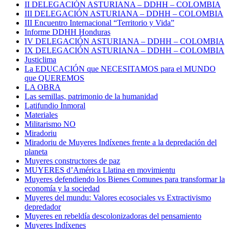
II DELEGACIÓN ASTURIANA – DDHH – COLOMBIA
III DELEGACIÓN ASTURIANA – DDHH – COLOMBIA
III Encuentro Internacional “Territorio y Vida”
Informe DDHH Honduras
IV DELEGACIÓN ASTURIANA – DDHH – COLOMBIA
IX DELEGACIÓN ASTURIANA – DDHH – COLOMBIA
Justiclima
La EDUCACIÓN que NECESITAMOS para el MUNDO
que QUEREMOS
LA OBRA
Las semillas, patrimonio de la humanidad
Latifundio Inmoral
Materiales
Militarismo NO
Miradoriu
Miradoriu de Muyeres Indíxenes frente a la depredación del
planeta
Muyeres constructores de paz
MUYERES d’América Llatina en movimientu
Muyeres defendiendo los Bienes Comunes para transformar la
economía y la sociedad
Muyeres del mundu: Valores ecosociales vs Extractivismo
depredador
Muyeres en rebeldía descolonizadoras del pensamiento
Muyeres Indíxenes