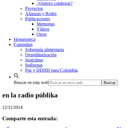
¿Quieres colaborar?
Proyectos
Alianzas y Redes
Publicaciones
Memorias
Vídeos
Otros
Hemeroteca
Campañas
Soberanía alimentaria
Desmilitarización
Justiclima
Indíxenas
Paz y DDHH para Colombia
Buscar en esta web
en la radio públika
12/11/2014
Comparte esta entrada: