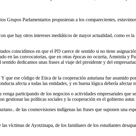
ios Grupos Parlamentarios propusieran a los comparecientes, estuvimo
con que hay otros intereses mediáticos de mayor actualidad, como es l
utados coincidimos en que el PD carece de sentido si no tiene asignació
o en las convocatorias, que en otras épocas no ocurria, Amnistia y Pach
sentido dedicamos unas frases al viaje del presidente y del empresariad
. Y que ese código de Etica de la cooperación asturiana fue asumido p
conducta afecta a todas las entidades, y en buena lógica debería afectar m
era venga participando de los negocios o actividades empresariales que 
 gestionar las políticas sociales y la cooperación en el gobierno astur.
turiano.. de las cosmovisiones indígenas las frases que suponen una es
e las víctimas de Ayotzinapa, de los familiares de los estudiantes desap