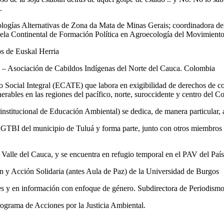
.
ologías Alternativas de Zona da Mata de Minas Gerais; coordinadora de
uela Continental de Formación Política en Agroecología del Movimie
s de Euskal Herria
N – Asociación de Cabildos Indígenas del Norte del Cauca. Colombia
llo Social Integral (ECATE) que labora en exigibilidad de derechos de 
erables en las regiones del pacífico, norte, suroccidente y centro del C
nstitucional de Educación Ambiental) se dedica, de manera particular, a
TBI del municipio de Tuluá y forma parte, junto con otros miembros 
l Valle del Cauca, y se encuentra en refugio temporal en el PAV del Paí
 y Acción Solidaria (antes Aula de Paz) de la Universidad de Burgos
ales y en información con enfoque de género. Subdirectora de Periodi
ograma de Acciones por la Justicia Ambiental.