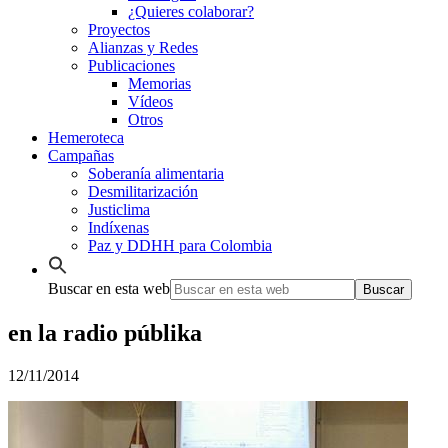
¿Quieres colaborar?
Proyectos
Alianzas y Redes
Publicaciones
Memorias
Vídeos
Otros
Hemeroteca
Campañas
Soberanía alimentaria
Desmilitarización
Justiclima
Indíxenas
Paz y DDHH para Colombia
Buscar en esta web
en la radio públika
12/11/2014