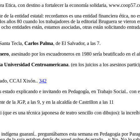
ra Etica, con destino a fortalecer la economía solidaria, www.coop57.
e de la entidad estatal: recordamos es una entidad financiera ética, no 
los años 80 cuando los trabajadores de la editorial Bruguera se vieron e
 ocho entidades están, estamos asociadas, otras están solicitando entra
 Santa Tecla,
Carlos Palma
, de El Salvador, a las 7.
mero
, asesinado por los escuadroneros en 1980 sería beatificado en el añ
e la Universidad Centroamericana
. (en los juicios a los asesinos par
abado, CCAI Xixón..
342
estado explicando e invitando en Pedagogía, en Trabajo Social.. con e
e de la JGP, a las 9, y en la alcaldía de Castrillon a las 11
 (que es una técnica japonesa de teatro sencillo con dibujos): la incre
ndígena guaraní.. preguntábamos esta semana en Pedagogia por Paragu
fioso de la soja estaban detrás de aquel golpe de estado .. y No. No lo s