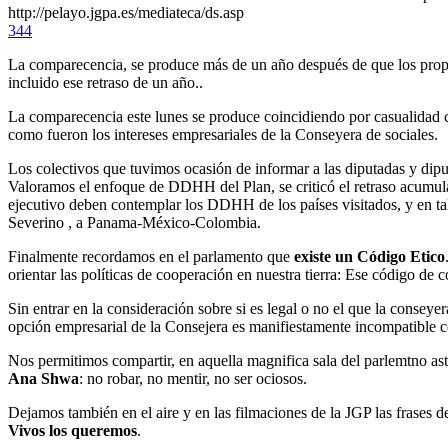
http://pelayo.jgpa.es/mediateca/ds.asp
344
La comparecencia, se produce más de un año después de que los prop
incluido ese retraso de un año..
La comparecencia este lunes se produce coincidiendo por casualidad 
como fueron los intereses empresariales de la Conseyera de sociales.
Los colectivos que tuvimos ocasión de informar a las diputadas y dip
Valoramos el enfoque de DDHH del Plan, se criticó el retraso acumulad
ejecutivo deben contemplar los DDHH de los países visitados, y en tal 
Severino , a Panama-México-Colombia.
Finalmente recordamos en el parlamento que
existe un Código Etico
orientar las políticas de cooperación en nuestra tierra: Ese código de 
Sin entrar en la consideración sobre si es legal o no el que la consey
opción empresarial de la Consejera es manifiestamente incompatible con
Nos permitimos compartir, en aquella magnifica sala del parlemtno as
Ana Shwa
: no robar, no mentir, no ser ociosos.
Dejamos también en el aire y en las filmaciones de la JGP las frases d
Vivos los queremos
.