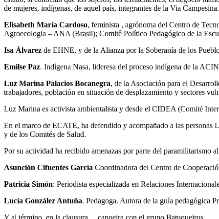
de mujeres, indígenas, de aquel país, integrantes de la Via Campesina.
Elisabeth María Cardoso
, feminista , agrónoma del Centro de Tecn
Agroecologia – ANA (Brasil); Comitê Político Pedagógico de la Esc
Isa Álvarez
de EHNE, y de la Alianza por la Soberanía de los Pueblo
Emilse Paz
. Indígena Nasa, lideresa del proceso indígena de la ACI
Luz Marina Palacios Bocanegra
, de la Asociación para el Desarro
trabajadores, población en situación de desplazamiento y sectores vuln
Luz Marina es activista ambientalista y desde el CIDEA (Comité Interi
En el marco de ECATE, ha defendido y acompañado a las personas LG
y de los Comités de Salud.
Por su actividad ha recibido amenazas por parte del paramilitarismo a
Asunción Cifuentes García
Coordinadora del Centro de Cooperación
Patricia Simón
: Periodista especializada en Relaciones Internacion
Lucía González Antuña
. Pedagoga. Autora de la guía pedagógica Pr
Y al término, en la clausura… capoeira con el grupo Batuqueiros