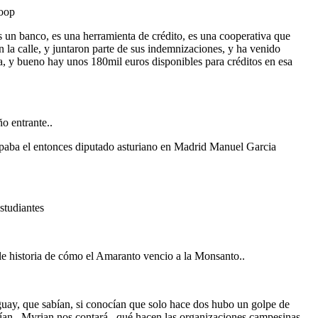
coop
es un banco, es una herramienta de crédito, es una cooperativa que
n la calle, y juntaron parte de sus indemnizaciones, y ha venido
da, y bueno hay unos 180mil euros disponibles para créditos en esa
o entrante..
ticipaba el entonces diputado asturiano en Madrid Manuel Garcia
studiantes
íble historia de cómo el Amaranto vencio a la Monsanto..
ay, que sabían, si conocían que solo hace dos hubo un golpe de
abían.. Myrian nos contará.. qué hacen las organizaciones campesinas,