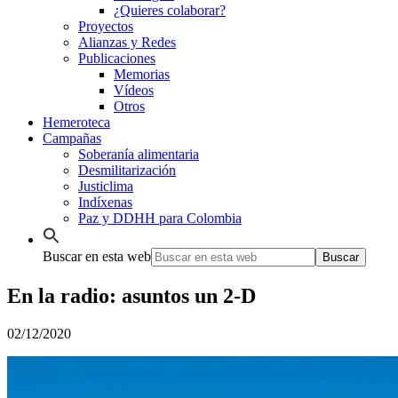
¿Quieres colaborar?
Proyectos
Alianzas y Redes
Publicaciones
Memorias
Vídeos
Otros
Hemeroteca
Campañas
Soberanía alimentaria
Desmilitarización
Justiclima
Indíxenas
Paz y DDHH para Colombia
Buscar en esta web
En la radio: asuntos un 2-D
02/12/2020