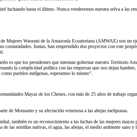
guiré luchando hasta el último. Nunca venderemos nuestra selva a las em
 Mujeres Waorani de la Amazonía Ecuatoriana (AMWAE) son un ejemplo d
 de sus comunidades. Juntas, han emprendido dos proyectos con este pro
l.
sueño es que los presidentes que intentan gobernar nuestro Territorio A
 frenando la complicidad política con las empresas que nos dejan hambre,
os, como pueblos indígenas, esperamos lo mismo”.
omunidades Mayas de los Chenes, con más de 25 años de trabajo organi
.
arte de Monsanto y su afectación venenosa a las abejas meliponas.
l, también es un reconocimiento a las luchas de las mujeres mayas por l
e las semillas nativas, el agua, las abejas, el medio ambiente sano y l