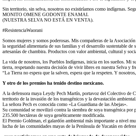
Sin territorio, sin selva, nosotros no existiríamos como indígenas. Se
MONITO OMENE GODONTE ENAMAI.
(NUESTRA SELVA NO ESTÁ EN VENTA).
#ResistenciaWaorani
Somos mujeres y somos poderosas. Mis compañeras de la Asociación de
la seguridad alimentaria de sus familias y el desarrollo sustentable
artesanías de chambira. Productos con valor ambiental, cultural y socia
La vida de nosotros, los Pueblos Indígenas, inicia en los sueños. Mi 
tierra, respetando nuestra decisión de vivir libres en nuestra Selva y
“La Tierra no espera que la salven, espera que la respeten. Y nosotr
Y otro de los premios ha tenido destino mexicano.
A la defensora maya Leydy Pech Martín, portavoz del Colectivo de C
territorio de la invasión de los transgénicos y la devastación ambiental
La señora Pech es conocida como «La Guardiana de las Abejas».
Su comunidad se movilizó contra la siembra de soya transgénica por p
235.500 hectáreas de soya genéticamente modificada.
El Premio Goldman, el galardón ambiental más importante a nivel mundia
lucha de las comunidades mayas de la Península de Yucatán en defensa d