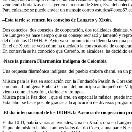
vendiendo hortalizas ricas ayer en el mercau de Siero, Eva del cole
Para enlazarse se puede enviar un mensaje correo asturies@coop57.c
–
Esta tarde se reunen los consejos de Langreo y Xixón.
Dos concejos, dos consejos de cooperación, dos realidades distintas, y 
De Langreo ya hace tiempo que su consejo rechazó y lamentó y reprobó 
del día de los DDHH. El Ayto ya se pronunció en Pleno la semana pasa
En el de Xixón se verá cómo ha quedado la convocatoria de cooperac
En contravía se ha conocido que Carreño, su alcaldesa, ha decidido 
-Nace la primera Filarmónica Indígena de Colombia
Una orquesta filarmónica indígena: del pueblo embera chamí, en un p
Música para la Paz en asociación con la Fundación Pasión & Corazón se
comunidad Indígena Emberá Chamí del municipio antioqueño de Valpara
viento como el saxofón, clarinete y trompeta.
Música para la Paz dice .. que el arte, en especial la música, puede in
Esta labor se hace posible gracias a la aplicación de diversos program
-El día internacional de los DDHH, la Axencia de cooperación 
El día 10-D, habría varias actividades, Una en Xixón, otra en Langre
El pueblo miskito habita a ambos lados del río Coco, a una parte Nic