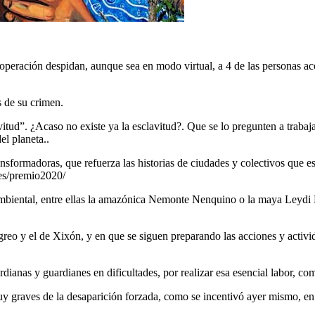
operación despidan, aunque sea en modo virtual, a 4 de las personas aco
 de su crimen.
vitud”. ¿Acaso no existe ya la esclavitud?. Que se lo pregunten a trabaj
el planeta..
ansformadoras, que refuerza las historias de ciudades y colectivos que 
g/es/premio2020/
biental, entre ellas la amazónica Nemonte Nenquino o la maya Leydi Pec
ngreo y el de Xixón, y en que se siguen preparando las acciones y acti
ianas y guardianes en dificultades, por realizar esa esencial labor, co
muy graves de la desaparición forzada, como se incentivó ayer mismo, e