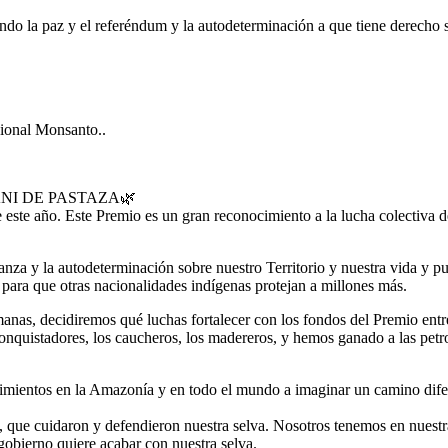
endo la paz y el referéndum y la autodeterminación a que tiene derech
cional Monsanto..
NI DE PASTAZA🌿
ste año. Este Premio es un gran reconocimiento a la lucha colectiva d
anza y la autodeterminación sobre nuestro Territorio y nuestra vida y pu
te para que otras nacionalidades indígenas protejan a millones más.
semanas, decidiremos qué luchas fortalecer con los fondos del Premio
 conquistadores, los caucheros, los madereros, y hemos ganado a las pe
ovimientos en la Amazonía y en todo el mundo a imaginar un camino difere
 que cuidaron y defendieron nuestra selva. Nosotros tenemos en nuestras 
gobierno quiere acabar con nuestra selva.