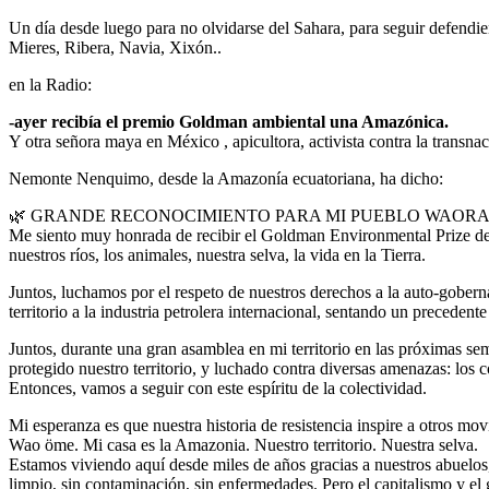
Un día desde luego para no olvidarse del Sahara, para seguir defendi
Mieres, Ribera, Navia, Xixón..
en la Radio:
-ayer recibía el premio Goldman ambiental una Amazónica.
Y otra señora maya en México , apicultora, activista contra la transna
Nemonte Nenquimo, desde la Amazonía ecuatoriana, ha dicho:
🌿 GRANDE RECONOCIMIENTO PARA MI PUEBLO WAORA
Me siento muy honrada de recibir el Goldman Environmental Prize de e
nuestros ríos, los animales, nuestra selva, la vida en la Tierra.
Juntos, luchamos por el respeto de nuestros derechos a la auto-gobern
territorio a la industria petrolera internacional, sentando un preceden
Juntos, durante una gran asamblea en mi territorio en las próximas 
protegido nuestro territorio, y luchado contra diversas amenazas: los
Entonces, vamos a seguir con este espíritu de la colectividad.
Mi esperanza es que nuestra historia de resistencia inspire a otros m
Wao öme. Mi casa es la Amazonia. Nuestro territorio. Nuestra selva.
Estamos viviendo aquí desde miles de años gracias a nuestros abuelos,
limpio, sin contaminación, sin enfermedades. Pero el capitalismo y el 