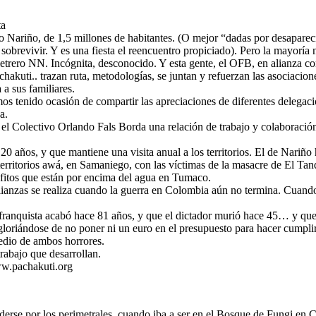
ta
Nariño, de 1,5 millones de habitantes. (O mejor “dadas por desaparecid
obrevivir. Y es una fiesta el reencuentro propiciado). Pero la mayoría no
letrero NN. Incógnita, desconocido. Y esta gente, el OFB, en alianza co
hakuti.. trazan ruta, metodologías, se juntan y refuerzan las asociacion
a sus familiares.
emos tenido ocasión de compartir las apreciaciones de diferentes delega
a.
l Colectivo Orlando Fals Borda una relación de trabajo y colaboración
años, y que mantiene una visita anual a los territorios. El de Nariño h
territorios awá, en Samaniego, con las víctimas de la masacre de El Tan
afitos que están por encima del agua en Tumaco.
alianzas se realiza cuando la guerra en Colombia aún no termina. Cuand
 franquista acabó hace 81 años, y que el dictador murió hace 45… y que
oriándose de no poner ni un euro en el presupuesto para hacer cumplir 
edio de ambos horrores.
trabajo que desarrollan.
www.pachakuti.org
rse por los perimetrales, cuando iba a ser en el Bosque de Fungi en Ca