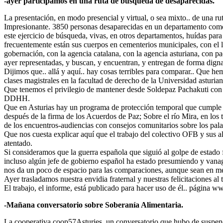
-ayer participamos en una ruta de búsqueda de desaparecidas.
La presentación, en modo presencial y virtual, o sea mixto.. de una ru
Impresionante. 3850 personas desaparecidas en un departamento como 
este ejercicio de búsqueda, vivas, en otros departamentos, huídas para s
frecuentemente están sus cuerpos en cementerios municipales, con el 
gobernación, con la agencia catalana, con la agencia asturiana, con pac
ayer representadas, y buscan, y encuentran, y entregan de forma digna 
Dijimos que.. allá y aquí.. hay cosas terribles para comparar.. Que h
clases magistrales en la facultad de derecho de la Universidad asturian
Que tenemos el privilegio de mantener desde Soldepaz Pachakuti con e
DDHH.
Que en Asturias hay un programa de protección temporal que cumple 20 
después de la firma de los Acuerdos de Paz; Sobre el río Mira, en los 
de los encuentros-audiencias con consejos comunitarios sobre los pal
Que nos cuesta explicar aquí que el trabajo del colectivo OFB y sus 
atentado.
Si consideramos que la guerra española que siguió al golpe de estado
incluso algún jefe de gobierno español ha estado presumiendo y vanagl
nos da un poco de espacio para las comparaciones, aunque sean en m
Ayer trasladamos nuestra envidia fraternal y nuestras felicitaciones al 
El trabajo, el informe, está publicado para hacer uso de él.. página 
-Mañana conversatorio sobre Soberanía Alimentaria.
La cooperativa coop57Asturies, un conversatorio que hubo de suspende