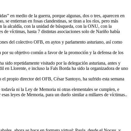
as” en medio de la guerra, porque algunas, dos o tres, aparecen en
, se entierran en fosas clandestinas, se tiran a los ríos, pero más
n la alcaldía, con la unidad de búsqueda, con la ONU, con la
es de víctimas, hasta 7 distintas asociaciones solo de Nariño había
ciones del colectivo OFB, en aytos y parlamento asturiano, así como
 por su objetivo común a favor de la promoción y la defensa de los
a sido repetidamente visitado por la delegación asturiana, antes y
dil en Llorente, e incluso la Fals Borda ha sido la organizadora de uno
o el propio director del OFB, César Santoyo, ha sufrido esta semana
 todavía ni la Ley de Memoria ni otras elementales se cumplen, e
esas leyes de Memoria, para un duelo similar a millares de víctimas..
bales..ahora se hace en formato virtual: Paula, desde el Noceu, y