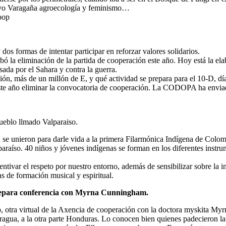
ctivo Varagaña agroecología y feminismo…
oop
dos formas de intentar participar en reforzar valores solidarios.
la eliminación de la partida de cooperación este año. Hoy está la elabo
da por el Sahara y contra la guerra.
ión, más de un millón de E, y qué actividad se prepara para el 10-D, 
este año eliminar la convocatoria de cooperación. La CODOPA ha envia
ueblo llmado Valparaiso.
 unieron para darle vida a la primera Filarmónica Indígena de Colombia
íso. 40 niños y jóvenes indígenas se forman en los diferentes instrum
centivar el respeto por nuestro entorno, además de sensibilizar sobre la 
as de formación musical y espiritual.
prepara conferencia con Myrna Cunningham.
o, otra virtual de la Axencia de cooperación con la doctora myskita M
aragua, a la otra parte Honduras. Lo conocen bien quienes padecieron l