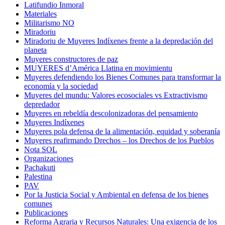
Latifundio Inmoral
Materiales
Militarismo NO
Miradoriu
Miradoriu de Muyeres Indíxenes frente a la depredación del
planeta
Muyeres constructores de paz
MUYERES d’América Llatina en movimientu
Muyeres defendiendo los Bienes Comunes para transformar la
economía y la sociedad
Muyeres del mundu: Valores ecosociales vs Extractivismo
depredador
Muyeres en rebeldía descolonizadoras del pensamiento
Muyeres Indíxenes
Muyeres pola defensa de la alimentación, equidad y soberanía
Muyeres reafirmando Drechos – los Drechos de los Pueblos
Nota SOL
Organizaciones
Pachakuti
Palestina
PAV
Por la Justicia Social y Ambiental en defensa de los bienes
comunes
Publicaciones
Reforma Agraria y Recursos Naturales: Una exigencia de los