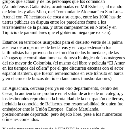
grupos que actúan y de los personajes que los comandan
(Autodefensas Gaitanistas, acantonadas en Mil Estrellas, al mando
de Morales y alias Mico, o el “comandante Aldemar” en San Luis-
Arenal con 70 hectáreas de coca a su cargo, entre las 1000 has de
tierras públicas en disputa entre los parceleros frente a los
terratenientes de la palma, y otros campamentos en Norosí y en
Tiquicio de paramilitares que el gobierno niega que existan).
Estamos en territorios usurpados para el desierto verde de la palma
aceitera de ocupa miles de hectáreas y en cuya extensión los
latifundistas han provocado destrucción de los humedales, de las
ciénagas que constituían inmensa riqueza biológica de los márgenes
del río mayor de Colombia. (el mismo del libro y película “El Amor
en los tiempos del cólera” por el que discurren escenas con el actor
español Bardem, que fueron rememorados en este tránsito en barca
y en el cruce de brazos de río en lanchones transbordadores).
En Aguachica, cercana pero ya en otro departamento, centro del
Cesar, la audiencia se produce en el salón de actos de un colegio, y
los testimonios reproducen la brutalidad de la usurpación de tierras,
incluida la conocida de Bellacruz con responsabilidad de quien fue
embajador ante la Unión Europea, Carlos Marulanda,
posteriormente deportado, pero dejado libre, pese a los numerosos
crímenes cometidos.