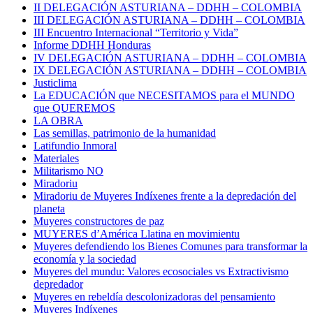
II DELEGACIÓN ASTURIANA – DDHH – COLOMBIA
III DELEGACIÓN ASTURIANA – DDHH – COLOMBIA
III Encuentro Internacional “Territorio y Vida”
Informe DDHH Honduras
IV DELEGACIÓN ASTURIANA – DDHH – COLOMBIA
IX DELEGACIÓN ASTURIANA – DDHH – COLOMBIA
Justiclima
La EDUCACIÓN que NECESITAMOS para el MUNDO
que QUEREMOS
LA OBRA
Las semillas, patrimonio de la humanidad
Latifundio Inmoral
Materiales
Militarismo NO
Miradoriu
Miradoriu de Muyeres Indíxenes frente a la depredación del
planeta
Muyeres constructores de paz
MUYERES d’América Llatina en movimientu
Muyeres defendiendo los Bienes Comunes para transformar la
economía y la sociedad
Muyeres del mundu: Valores ecosociales vs Extractivismo
depredador
Muyeres en rebeldía descolonizadoras del pensamiento
Muyeres Indíxenes