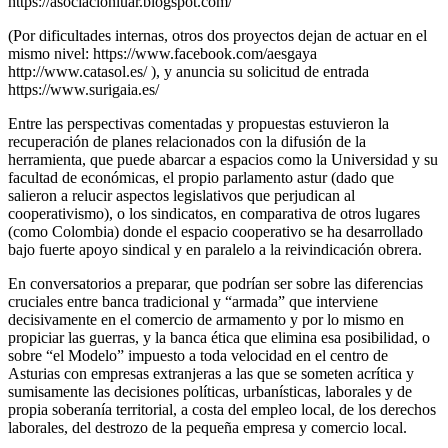
https://asociacionluar.blogspot.com/
(Por dificultades internas, otros dos proyectos dejan de actuar en el
mismo nivel: https://www.facebook.com/aesgaya
http://www.catasol.es/ ), y anuncia su solicitud de entrada
https://www.surigaia.es/
Entre las perspectivas comentadas y propuestas estuvieron la
recuperación de planes relacionados con la difusión de la
herramienta, que puede abarcar a espacios como la Universidad y su
facultad de económicas, el propio parlamento astur (dado que
salieron a relucir aspectos legislativos que perjudican al
cooperativismo), o los sindicatos, en comparativa de otros lugares
(como Colombia) donde el espacio cooperativo se ha desarrollado
bajo fuerte apoyo sindical y en paralelo a la reivindicación obrera.
En conversatorios a preparar, que podrían ser sobre las diferencias
cruciales entre banca tradicional y “armada” que interviene
decisivamente en el comercio de armamento y por lo mismo en
propiciar las guerras, y la banca ética que elimina esa posibilidad, o
sobre “el Modelo” impuesto a toda velocidad en el centro de
Asturias con empresas extranjeras a las que se someten acrítica y
sumisamente las decisiones políticas, urbanísticas, laborales y de
propia soberanía territorial, a costa del empleo local, de los derechos
laborales, del destrozo de la pequeña empresa y comercio local.