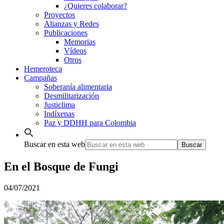
¿Quieres colaborar?
Proyectos
Alianzas y Redes
Publicaciones
Memorias
Vídeos
Otros
Hemeroteca
Campañas
Soberanía alimentaria
Desmilitarización
Justiclima
Indíxenas
Paz y DDHH para Colombia
Buscar en esta web
En el Bosque de Fungi
04/07/2021