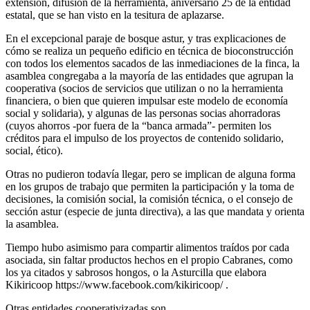
extensión, difusión de la herramienta, aniversario 25 de la entidad
estatal, que se han visto en la tesitura de aplazarse.
En el excepcional paraje de bosque astur, y tras explicaciones de
cómo se realiza un pequeño edificio en técnica de bioconstrucción
con todos los elementos sacados de las inmediaciones de la finca, la
asamblea congregaba a la mayoría de las entidades que agrupan la
cooperativa (socios de servicios que utilizan o no la herramienta
financiera, o bien que quieren impulsar este modelo de economía
social y solidaria), y algunas de las personas socias ahorradoras
(cuyos ahorros -por fuera de la “banca armada”- permiten los
créditos para el impulso de los proyectos de contenido solidario,
social, ético).
Otras no pudieron todavía llegar, pero se implican de alguna forma
en los grupos de trabajo que permiten la participación y la toma de
decisiones, la comisión social, la comisión técnica, o el consejo de
sección astur (especie de junta directiva), a las que mandata y orienta
la asamblea.
Tiempo hubo asimismo para compartir alimentos traídos por cada
asociada, sin faltar productos hechos en el propio Cabranes, como
los ya citados y sabrosos hongos, o la Asturcilla que elabora
Kikiricoop https://www.facebook.com/kikiricoop/ .
Otras entidades cooperativizadas son