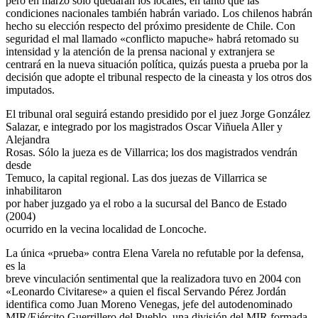
pero en marzo sólo quedarán los locales, en tanto que las
condiciones nacionales también habrán variado. Los chilenos habrán
hecho su elección respecto del próximo presidente de Chile. Con
seguridad el mal llamado «conflicto mapuche» habrá retomado su
intensidad y la atención de la prensa nacional y extranjera se
centrará en la nueva situación política, quizás puesta a prueba por la
decisión que adopte el tribunal respecto de la cineasta y los otros dos
imputados.
El tribunal oral seguirá estando presidido por el juez Jorge González
Salazar, e integrado por los magistrados Oscar Viñuela Aller y
Alejandra
Rosas. Sólo la jueza es de Villarrica; los dos magistrados vendrán
desde
Temuco, la capital regional. Las dos juezas de Villarrica se
inhabilitaron
por haber juzgado ya el robo a la sucursal del Banco de Estado
(2004)
ocurrido en la vecina localidad de Loncoche.
La única «prueba» contra Elena Varela no refutable por la defensa,
es la
breve vinculación sentimental que la realizadora tuvo en 2004 con
«Leonardo Civitarese» a quien el fiscal Servando Pérez Jordán
identifica como Juan Moreno Venegas, jefe del autodenominado
MIR/Ejército Guerrillero del Pueblo, una división del MIR formada