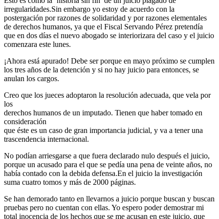
Esto es como la ‘historia sin fin’ de un juicio plagado de
irregularidades.Sin embargo yo estoy de acuerdo con la
postergación por razones de solidaridad y por razones elementales
de derechos humanos, ya que el Fiscal Servando Pérez pretendía
que en dos días el nuevo abogado se interiorizara del caso y el juicio
comenzara este lunes.
¡Ahora está apurado! Debe ser porque en mayo próximo se cumplen
los tres años de la detención y si no hay juicio para entonces, se
anulan los cargos.
Creo que los jueces adoptaron la resolución adecuada, que vela por
los
derechos humanos de un imputado. Tienen que haber tomado en
consideración
que éste es un caso de gran importancia judicial, y va a tener una
trascendencia internacional.
No podían arriesgarse a que fuera declarado nulo después el juicio,
porque un acusado para el que se pedía una pena de veinte años, no
había contado con la debida defensa.En el juicio la investigación
suma cuatro tomos y más de 2000 páginas.
Se han demorado tanto en llevarnos a juicio porque buscan y buscan
pruebas pero no cuentan con ellas. Yo espero poder demostrar mi
total inocencia de los hechos que se me acusan en este juicio, que