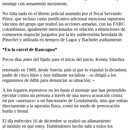
montaje con armamento inexistente.
No falta nada en el libreto policial asumido por el fiscal Servando
Pérez, que incluso como justificativo adicional menciona supuestos
vínculos del grupo que realizó las acciones armadas, con las FARC
colombianas, igualmente mencionadas en relación a detenciones de
comuneros mapuche juzgados por la ley antiterrorista heredada de
Pinochet y utilizada en tiempos de Lagos y Bachelet asiduamente.
*En la cárcel de Rancagua*
Pocos días antes del fijado para el inicio del juicio, Kenny Sánchez
–
retornado en 1988, desde Suecia, país al que lo expulsó la dictadura;
padre de cinco hijos y hoy militante socialista – se dirigió a los
organismos de ddhh para denunciar su situación: »
A los órganos represivos no les basta el montaje que han pretendido
ejecutar contra mi persona a través de una nueva acusación contra
mí por «amenaza» a un funcionario de Gendarmería, sino que entran
directamente a la agresión física, como un modo de provocación
burda y brutal.
El día miércoles 16 de diciembre se realizó un allanamiento
al módulo en que estoy. Habiéndonos hecho salir a todos los