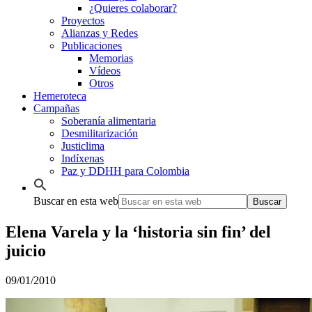
¿Quieres colaborar?
Proyectos
Alianzas y Redes
Publicaciones
Memorias
Vídeos
Otros
Hemeroteca
Campañas
Soberanía alimentaria
Desmilitarización
Justiclima
Indíxenas
Paz y DDHH para Colombia
Buscar en esta web
Elena Varela y la ‘historia sin fin’ del
juicio
09/01/2010