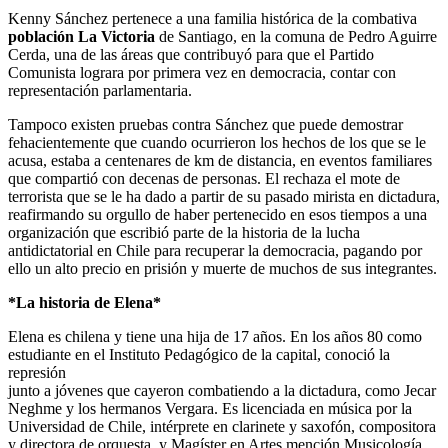
Kenny Sánchez pertenece a una familia histórica de la combativa
población La Victoria
de Santiago, en la comuna de Pedro Aguirre
Cerda, una de las áreas que contribuyó para que el Partido
Comunista lograra por primera vez en democracia, contar con
representación parlamentaria.
Tampoco existen pruebas contra Sánchez que puede demostrar
fehacientemente que cuando ocurrieron los hechos de los que se le
acusa, estaba a centenares de km de distancia, en eventos familiares
que compartió con decenas de personas. El rechaza el mote de
terrorista que se le ha dado a partir de su pasado mirista en dictadura,
reafirmando su orgullo de haber pertenecido en esos tiempos a una
organización que escribió parte de la historia de la lucha
antidictatorial en Chile para recuperar la democracia, pagando por
ello un alto precio en prisión y muerte de muchos de sus integrantes.
*La historia de Elena*
Elena es chilena y tiene una hija de 17 años. En los años 80 como
estudiante en el Instituto Pedagógico de la capital, conoció la
represión
junto a jóvenes que cayeron combatiendo a la dictadura, como Jecar
Neghme y los hermanos Vergara. Es licenciada en música por la
Universidad de Chile, intérprete en clarinete y saxofón, compositora
y directora de orquesta, y Magíster en Artes mención Musicología.