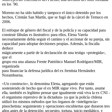
en los ´90.
Moreno no ha sido habido y tampoco el único detenido por los
hechos, Cristián San Martín, que se fugó de la cárcel de Temuco en
2006.
El enfoque de género del fiscal y de la policía y su capacidad para
construir fábulas es ilustrativo: para ellos, Elena Varela
necesariamente debía seguir el camino y el accionar de su pareja, sin
capacidad para adoptar decisiones propias. Además, la fiscalía
deduce
mágicamente a partir de la declaración de una testigo «protegida»,
que el
grupo era una alianza Frente Patriótico Manuel Rodríguez/MIR,
organizada
para financiar la defensa jurídica del ex frentista Hernández
Norambuena.
«Un constructo», lo denomina Elena, agregando que están
sosteniendo de hecho que el ex MIR sigue vivo. Por tanto, asume
ella, también es legítimo pensar que igualmente está viva la ex CNI -
el organismo represivo de la dictadura- ya que la policía chilena
utilizó los mismos métodos que los órganos de «inteligencia»
pinochetista: seguimiento y operaciones encubiertas que duraron tres
años antes de la detención; secuestro, tortura, juicio mediático, y