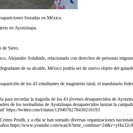
sapariciones forzadas en México.
terio en Ayotzinapa.
 de Siero.
, Alejandro Solalinde, relacionado con derechos de personas migrantes
 degradante de su alcalde, México podría ser de nuevo objeto del galar
aparición de los 43 estudiantes de magisterio rural, el mandatario fed
a para recordar la tragedia de los 43 jóvenes desaparecidos de Ayotzin
dres de los normalistas de Ayotzinapa desaparecidos lanzan la campaña 
ad’ https://twitter.com/i/status/1294076278430216193
ntro Prodh, y a ella se han sumado diversas organizaciones nacionales 
pa6años https://www.youtube.com/watch?time_continue=24&v=yHn32