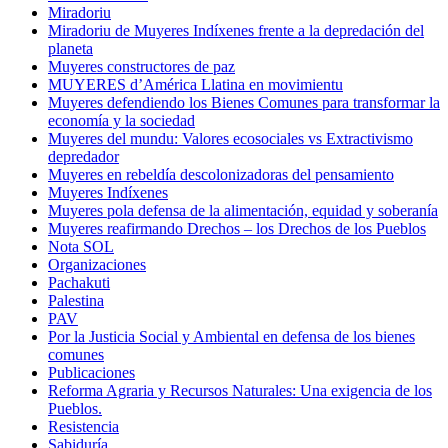
Miradoriu
Miradoriu de Muyeres Indíxenes frente a la depredación del
planeta
Muyeres constructores de paz
MUYERES d’América Llatina en movimientu
Muyeres defendiendo los Bienes Comunes para transformar la
economía y la sociedad
Muyeres del mundu: Valores ecosociales vs Extractivismo
depredador
Muyeres en rebeldía descolonizadoras del pensamiento
Muyeres Indíxenes
Muyeres pola defensa de la alimentación, equidad y soberanía
Muyeres reafirmando Drechos – los Drechos de los Pueblos
Nota SOL
Organizaciones
Pachakuti
Palestina
PAV
Por la Justicia Social y Ambiental en defensa de los bienes
comunes
Publicaciones
Reforma Agraria y Recursos Naturales: Una exigencia de los
Pueblos.
Resistencia
Sabiduría