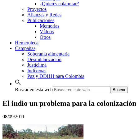
¿Quieres colaborar?
Proyectos
Alianzas y Redes
Publicaciones
Memorias
Vídeos
Otros
Hemeroteca
Campañas
Soberanía alimentaria
Desmilitarización
Justiclima
Indíxenas
Paz y DDHH para Colombia
Buscar en esta web
El indio un problema para la colonización
08/09/2011