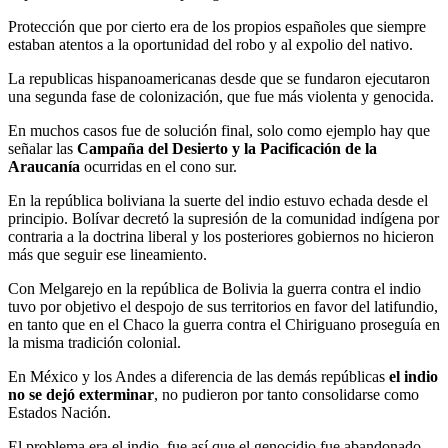
Protección que por cierto era de los propios españoles que siempre
estaban atentos a la oportunidad del robo y al expolio del nativo.
La republicas hispanoamericanas desde que se fundaron ejecutaron
una segunda fase de colonización, que fue más violenta y genocida.
En muchos casos fue de solución final, solo como ejemplo hay que
señalar las
Campaña del Desierto y la Pacificación de la
Araucanía
ocurridas en el cono sur.
En la república boliviana la suerte del indio estuvo echada desde el
principio. Bolívar decretó la supresión de la comunidad indígena por
contraria a la doctrina liberal y los posteriores gobiernos no hicieron
más que seguir ese lineamiento.
Con Melgarejo en la república de Bolivia la guerra contra el indio
tuvo por objetivo el despojo de sus territorios en favor del latifundio,
en tanto que en el Chaco la guerra contra el Chiriguano proseguía en
la misma tradición colonial.
En México y los Andes a diferencia de las demás repúblicas
el indio
no se dejó exterminar
, no pudieron por tanto consolidarse como
Estados Nación.
El problema era el indio, fue así que el genocidio fue abandonado