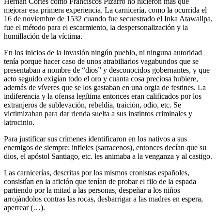
Hernán Cortés como Franciscos Pizarro no hicieron más que
mejorar esa primera experiencia. La carnicería, como la ocurrida el
16 de noviembre de 1532 cuando fue secuestrado el Inka Atawallpa,
fue el método para el escarmiento, la despersonalización y la
humillación de la víctima.
En los inicios de la invasión ningún pueblo, ni ninguna autoridad
tenía porque hacer caso de unos atrabiliarios vagabundos que se
presentaban a nombre de “dios” y desconocidos gobernantes, y que
acto seguido exigían todo el oro y cuanta cosa preciosa hubiere,
además de víveres que se los gastaban en una orgia de festines. La
indiferencia y la ofensa legítima entonces eran calificados por los
extranjeros de sublevación, rebeldía, traición, odio, etc. Se
victimizaban para dar rienda suelta a sus instintos criminales y
latrocinio.
Para justificar sus crímenes identificaron en los nativos a sus
enemigos de siempre: infieles (sarracenos), entonces decían que su
dios, el apóstol Santiago, etc. les animaba a la venganza y al castigo.
Las carnicerías, descritas por los mismos cronistas españoles,
consistían en la afición que tenían de probar el filo de la espada
partiendo por la mitad a las personas, despeñar a los niños
arrojándolos contras las rocas, desbarrigar a las madres en espera,
aperrear (…).