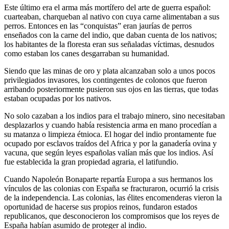
Este último era el arma más mortífero del arte de guerra español:
cuarteaban, charqueban al nativo con cuya carne alimentaban a sus
perros. Entonces en las “conquistas” eran jaurías de perros
enseñados con la carne del indio, que daban cuenta de los nativos;
los habitantes de la floresta eran sus señaladas víctimas, desnudos
como estaban los canes desgarraban su humanidad.
Siendo que las minas de oro y plata alcanzaban solo a unos pocos
privilegiados invasores, los contingentes de colonos que fueron
arribando posteriormente pusieron sus ojos en las tierras, que todas
estaban ocupadas por los nativos.
No solo cazaban a los indios para el trabajo minero, sino necesitaban
desplazarlos y cuando había resistencia arma en mano procedían a
su matanza o limpieza étnioca. El hogar del indio prontamente fue
ocupado por esclavos traídos del Africa y por la ganadería ovina y
vacuna, que según leyes españolas valían más que los indios. Así
fue establecida la gran propiedad agraria, el latifundio.
Cuando Napoleón Bonaparte repartía Europa a sus hermanos los
vínculos de las colonias con España se fracturaron, ocurrió la crisis
de la independencia. Las colonias, las élites encomenderas vieron la
oportunidad de hacerse sus propios reinos, fundaron estados
republicanos, que desconocieron los compromisos que los reyes de
España habían asumido de proteger al indio.