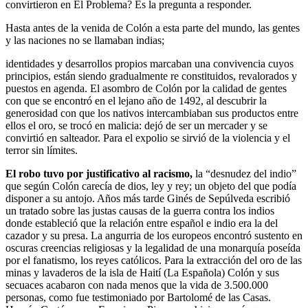
convirtieron en El Problema? Es la pregunta a responder.
Hasta antes de la venida de Colón a esta parte del mundo, las gentes
y las naciones no se llamaban indias;
identidades y desarrollos propios marcaban una convivencia cuyos
principios, están siendo gradualmente re constituidos, revalorados y
puestos en agenda. El asombro de Colón por la calidad de gentes
con que se encontró en el lejano año de 1492, al descubrir la
generosidad con que los nativos intercambiaban sus productos entre
ellos el oro, se trocó en malicia: dejó de ser un mercader y se
convirtió en salteador. Para el expolio se sirvió de la violencia y el
terror sin límites.
El robo tuvo por justificativo al racismo,
la “desnudez del indio”
que según Colón carecía de dios, ley y rey; un objeto del que podía
disponer a su antojo. Años más tarde Ginés de Sepúlveda escribió
un tratado sobre las justas causas de la guerra contra los indios
donde estableció que la relación entre español e indio era la del
cazador y su presa. La angurria de los europeos encontró sustento en
oscuras creencias religiosas y la legalidad de una monarquía poseída
por el fanatismo, los reyes católicos. Para la extracción del oro de las
minas y lavaderos de la isla de Haití (La Española) Colón y sus
secuaces acabaron con nada menos que la vida de 3.500.000
personas, como fue testimoniado por Bartolomé de las Casas.