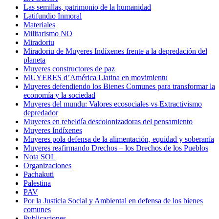
Las semillas, patrimonio de la humanidad
Latifundio Inmoral
Materiales
Militarismo NO
Miradoriu
Miradoriu de Muyeres Indíxenes frente a la depredación del
planeta
Muyeres constructores de paz
MUYERES d’América Llatina en movimientu
Muyeres defendiendo los Bienes Comunes para transformar la
economía y la sociedad
Muyeres del mundu: Valores ecosociales vs Extractivismo
depredador
Muyeres en rebeldía descolonizadoras del pensamiento
Muyeres Indíxenes
Muyeres pola defensa de la alimentación, equidad y soberanía
Muyeres reafirmando Drechos – los Drechos de los Pueblos
Nota SOL
Organizaciones
Pachakuti
Palestina
PAV
Por la Justicia Social y Ambiental en defensa de los bienes
comunes
Publicaciones