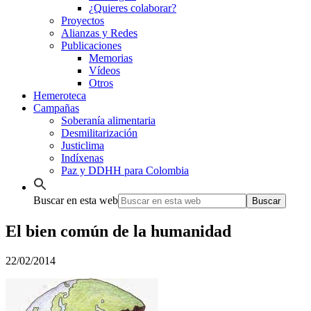
¿Quieres colaborar?
Proyectos
Alianzas y Redes
Publicaciones
Memorias
Vídeos
Otros
Hemeroteca
Campañas
Soberanía alimentaria
Desmilitarización
Justiclima
Indíxenas
Paz y DDHH para Colombia
Buscar en esta web
El bien común de la humanidad
22/02/2014