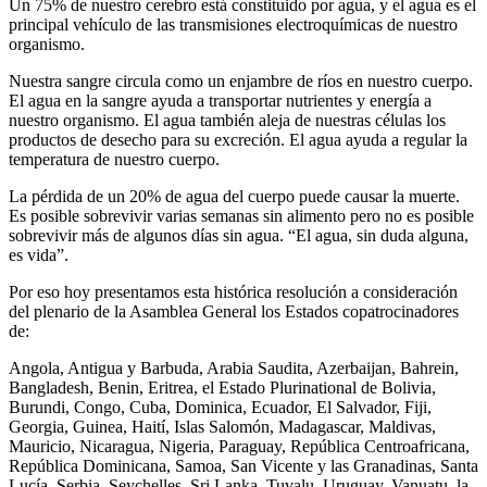
Un 75% de nuestro cerebro está constituido por agua, y el agua es el
principal vehículo de las transmisiones electroquímicas de nuestro
organismo.
Nuestra sangre circula como un enjambre de ríos en nuestro cuerpo.
El agua en la sangre ayuda a transportar nutrientes y energía a
nuestro organismo. El agua también aleja de nuestras células los
productos de desecho para su excreción. El agua ayuda a regular la
temperatura de nuestro cuerpo.
La pérdida de un 20% de agua del cuerpo puede causar la muerte.
Es posible sobrevivir varias semanas sin alimento pero no es posible
sobrevivir más de algunos días sin agua. “El agua, sin duda alguna,
es vida”.
Por eso hoy presentamos esta histórica resolución a consideración
del plenario de la Asamblea General los Estados copatrocinadores
de:
Angola, Antigua y Barbuda, Arabia Saudita, Azerbaijan, Bahrein,
Bangladesh, Benin, Eritrea, el Estado Plurinational de Bolivia,
Burundi, Congo, Cuba, Dominica, Ecuador, El Salvador, Fiji,
Georgia, Guinea, Haití, Islas Salomón, Madagascar, Maldivas,
Mauricio, Nicaragua, Nigeria, Paraguay, República Centroafricana,
República Dominicana, Samoa, San Vicente y las Granadinas, Santa
Lucía, Serbia, Seychelles, Sri Lanka, Tuvalu, Uruguay, Vanuatu, la