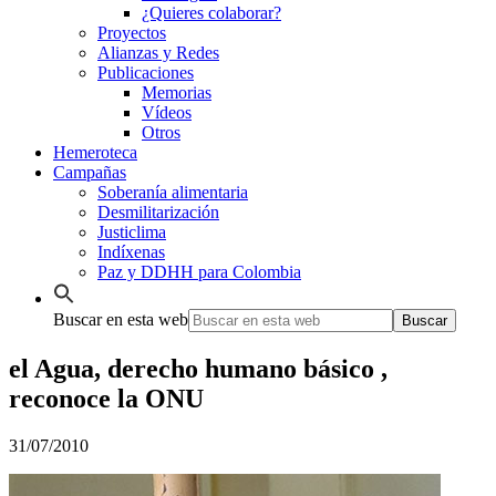
¿Quieres colaborar?
Proyectos
Alianzas y Redes
Publicaciones
Memorias
Vídeos
Otros
Hemeroteca
Campañas
Soberanía alimentaria
Desmilitarización
Justiclima
Indíxenas
Paz y DDHH para Colombia
Buscar en esta web
el Agua, derecho humano básico ,
reconoce la ONU
31/07/2010