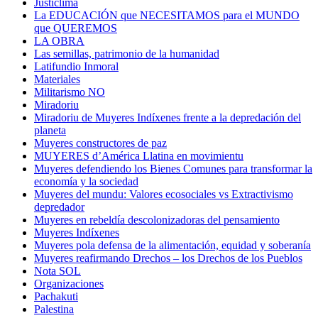
Justiclima
La EDUCACIÓN que NECESITAMOS para el MUNDO
que QUEREMOS
LA OBRA
Las semillas, patrimonio de la humanidad
Latifundio Inmoral
Materiales
Militarismo NO
Miradoriu
Miradoriu de Muyeres Indíxenes frente a la depredación del
planeta
Muyeres constructores de paz
MUYERES d’América Llatina en movimientu
Muyeres defendiendo los Bienes Comunes para transformar la
economía y la sociedad
Muyeres del mundu: Valores ecosociales vs Extractivismo
depredador
Muyeres en rebeldía descolonizadoras del pensamiento
Muyeres Indíxenes
Muyeres pola defensa de la alimentación, equidad y soberanía
Muyeres reafirmando Drechos – los Drechos de los Pueblos
Nota SOL
Organizaciones
Pachakuti
Palestina