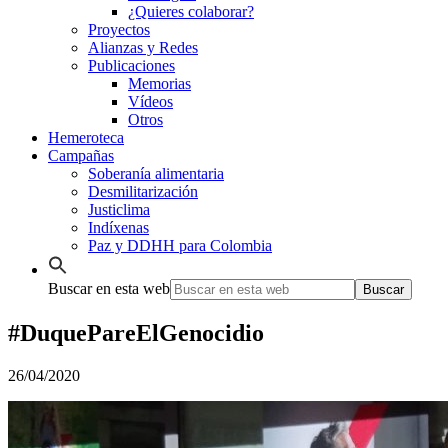
¿Quieres colaborar?
Proyectos
Alianzas y Redes
Publicaciones
Memorias
Vídeos
Otros
Hemeroteca
Campañas
Soberanía alimentaria
Desmilitarización
Justiclima
Indíxenas
Paz y DDHH para Colombia
Buscar en esta web
#DuquePareElGenocidio
26/04/2020