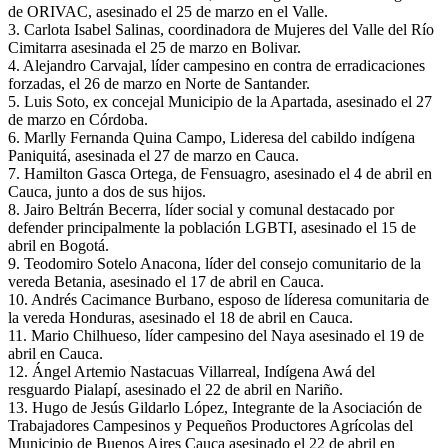
de ORIVAC, asesinado el 25 de marzo en el Valle.
3. Carlota Isabel Salinas, coordinadora de Mujeres del Valle del Río
Cimitarra asesinada el 25 de marzo en Bolivar.
4. Alejandro Carvajal, líder campesino en contra de erradicaciones
forzadas, el 26 de marzo en Norte de Santander.
5. Luis Soto, ex concejal Municipio de la Apartada, asesinado el 27
de marzo en Córdoba.
6. Marlly Fernanda Quina Campo, Lideresa del cabildo indígena
Paniquitá, asesinada el 27 de marzo en Cauca.
7. Hamilton Gasca Ortega, de Fensuagro, asesinado el 4 de abril en
Cauca, junto a dos de sus hijos.
8. Jairo Beltrán Becerra, líder social y comunal destacado por
defender principalmente la población LGBTI, asesinado el 15 de
abril en Bogotá.
9. Teodomiro Sotelo Anacona, líder del consejo comunitario de la
vereda Betania, asesinado el 17 de abril en Cauca.
10. Andrés Cacimance Burbano, esposo de líderesa comunitaria de
la vereda Honduras, asesinado el 18 de abril en Cauca.
11. Mario Chilhueso, líder campesino del Naya asesinado el 19 de
abril en Cauca.
12. Ángel Artemio Nastacuas Villarreal, Indígena Awá del
resguardo Pialapí, asesinado el 22 de abril en Nariño.
13. Hugo de Jesús Gildarlo López, Integrante de la Asociación de
Trabajadores Campesinos y Pequeños Productores Agrícolas del
Municipio de Buenos Aires Cauca asesinado el 22 de abril en