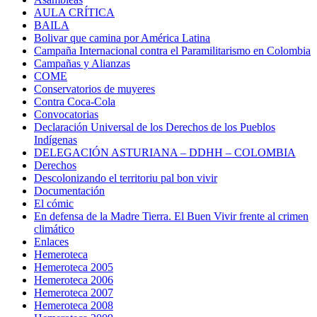
AULA CRÍTICA
BAILA
Bolivar que camina por América Latina
Campaña Internacional contra el Paramilitarismo en Colombia
Campañas y Alianzas
COME
Conservatorios de muyeres
Contra Coca-Cola
Convocatorias
Declaración Universal de los Derechos de los Pueblos
Indígenas
DELEGACIÓN ASTURIANA – DDHH – COLOMBIA
Derechos
Descolonizando el territoriu pal bon vivir
Documentación
El cómic
En defensa de la Madre Tierra. El Buen Vivir frente al crimen
climático
Enlaces
Hemeroteca
Hemeroteca 2005
Hemeroteca 2006
Hemeroteca 2007
Hemeroteca 2008