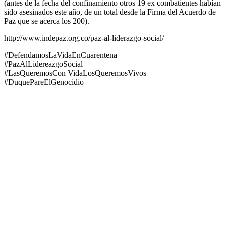
(antes de la fecha del confinamiento otros 19 ex combatientes habían
sido asesinados este año, de un total desde la Firma del Acuerdo de
Paz que se acerca los 200).
http://www.indepaz.org.co/paz-al-liderazgo-social/
#DefendamosLaVidaEnCuarentena
#PazAlLidereazgoSocial
#LasQueremosCon VidaLosQueremosVivos
#DuquePareElGenocidio