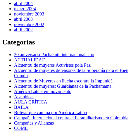
abril 2004
marzo 2004
noviembre 2003
abril 2003
noviembre 2002
abril 2002
Categorías
20 aniversario Pachakuti: internacionalismo
ACTUALIDAD
Alcuentru de muyeres Activistes pola Paz
Alcuentru de muyeres defensoras de la Soberanía para el Bien
Común
Alcuentru de Muyeres en llucha escontra la Impunidá.
Alcuentru de muyeres: Guardianas de la Pachamama
América Latina en movimiento
Asambleas
AULA CRÍTICA
BAILA
Bolivar que camina por América Latina
Campaña Internacional contra el Paramilitarismo en Colombia
Campañas y Alianzas
COME