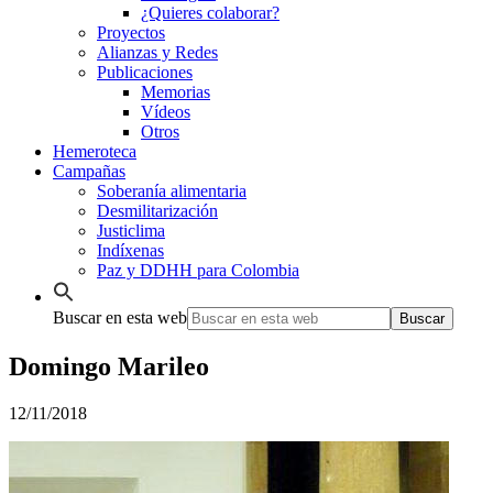
¿Quieres colaborar?
Proyectos
Alianzas y Redes
Publicaciones
Memorias
Vídeos
Otros
Hemeroteca
Campañas
Soberanía alimentaria
Desmilitarización
Justiclima
Indíxenas
Paz y DDHH para Colombia
Buscar en esta web
Domingo Marileo
12/11/2018