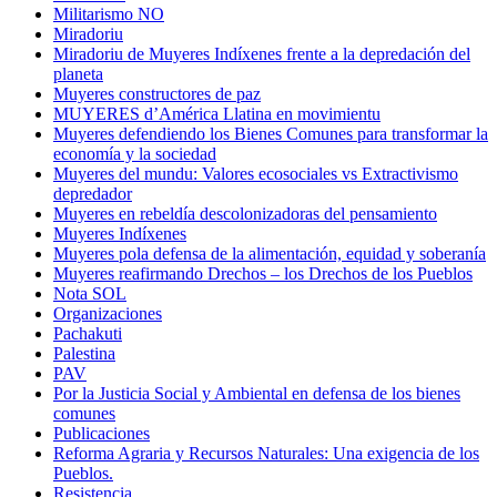
Militarismo NO
Miradoriu
Miradoriu de Muyeres Indíxenes frente a la depredación del
planeta
Muyeres constructores de paz
MUYERES d’América Llatina en movimientu
Muyeres defendiendo los Bienes Comunes para transformar la
economía y la sociedad
Muyeres del mundu: Valores ecosociales vs Extractivismo
depredador
Muyeres en rebeldía descolonizadoras del pensamiento
Muyeres Indíxenes
Muyeres pola defensa de la alimentación, equidad y soberanía
Muyeres reafirmando Drechos – los Drechos de los Pueblos
Nota SOL
Organizaciones
Pachakuti
Palestina
PAV
Por la Justicia Social y Ambiental en defensa de los bienes
comunes
Publicaciones
Reforma Agraria y Recursos Naturales: Una exigencia de los
Pueblos.
Resistencia