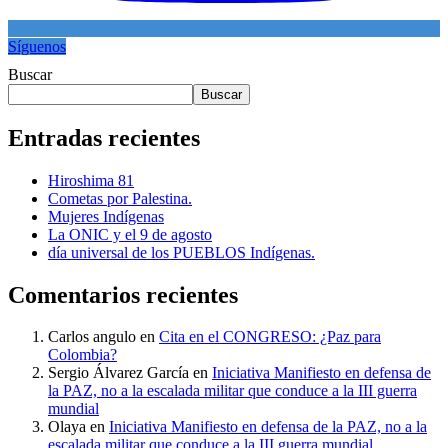
Síguenos
Buscar
Buscar
Entradas recientes
Hiroshima 81
Cometas por Palestina.
Mujeres Indígenas
La ONIC y el 9 de agosto
día universal de los PUEBLOS Indígenas.
Comentarios recientes
Carlos angulo
en
Cita en el CONGRESO: ¿Paz para
Colombia?
Sergio Álvarez García
en
Iniciativa Manifiesto en defensa de
la PAZ, no a la escalada militar que conduce a la III guerra
mundial
Olaya
en
Iniciativa Manifiesto en defensa de la PAZ, no a la
escalada militar que conduce a la III guerra mundial