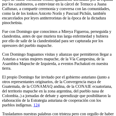
por los carabineros, a entrevistar en la cárcel de Temuco a Juana
Calfunao, a compartir ceremonia y conversa con las comunidades,
como la de los lonkos Aniceto Norín y Pascual Pichún, también
encarcelados por leyes antiterroristas de la época de la dictadura
pinochetista.
Fue con Domingo que conocimos a Mireya Figueroa, perseguida y
clandestina, antes de que muriera tras larga enfermedad y hubiera
por ello de salir de la clandestinidad para ser capturada por los
opresores del pueblo mapuche.
Con Domingo fraguamos visitas y alianzas que permitieron llegar a
Asturias a varias mujeres mapuche, de la Vía Campesina, de la
Asamblea Mapuche de Izquierda, a eventos Pachakuti en nuestra
tierra.
El propio Domingo fue invitado por el gobierno asturiano (junto a
otros representantes originarios, de la Convergencia maya de
Guatemala, de la CONAMAQ andina, de la CONAIE ecuatoriana,
del territorio mapuche en la zona argentina, del pueblo nasa de
Colombia..) a jornadas de debate y aprendizaje que posibilitaron la
elaboración de la Estrategia asturiana de cooperación con los
pueblos indígenas.
124
Trasladamos nuestras palabras con tristeza pero con orgullo de haber