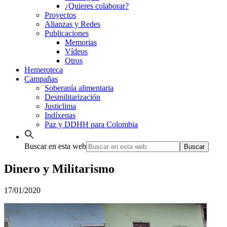
¿Quieres colaborar?
Proyectos
Alianzas y Redes
Publicaciones
Memorias
Vídeos
Otros
Hemeroteca
Campañas
Soberanía alimentaria
Desmilitarización
Justiclima
Indíxenas
Paz y DDHH para Colombia
Buscar en esta web
Dinero y Militarismo
17/01/2020