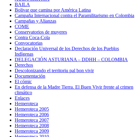
BAILA
Bolivar que camina por América Latina
Campaña Internacional contra el Paramilitarismo en Colombia
Campañas y Alianzas
COME
Conservatorios de muyeres
Contra Coca-Cola
Convocatorias
Declaración Universal de los Derechos de los Pueblos
Indígenas
DELEGACIÓN ASTURIANA – DDHH – COLOMBIA
Derechos
Descolonizando el territoriu pal bon vivir
Documentación
El cómic
En defensa de la Madre Tierra. El Buen Vivir frente al crimen
climático
Enlaces
Hemeroteca
Hemeroteca 2005
Hemeroteca 2006
Hemeroteca 2007
Hemeroteca 2008
Hemeroteca 2009
Hemeroteca 2010