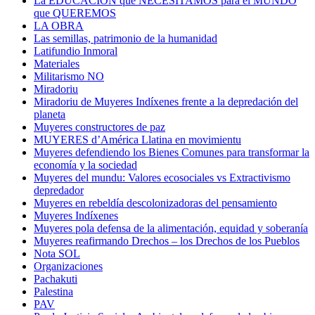
La EDUCACIÓN que NECESITAMOS para el MUNDO
que QUEREMOS
LA OBRA
Las semillas, patrimonio de la humanidad
Latifundio Inmoral
Materiales
Militarismo NO
Miradoriu
Miradoriu de Muyeres Indíxenes frente a la depredación del
planeta
Muyeres constructores de paz
MUYERES d’América Llatina en movimientu
Muyeres defendiendo los Bienes Comunes para transformar la
economía y la sociedad
Muyeres del mundu: Valores ecosociales vs Extractivismo
depredador
Muyeres en rebeldía descolonizadoras del pensamiento
Muyeres Indíxenes
Muyeres pola defensa de la alimentación, equidad y soberanía
Muyeres reafirmando Drechos – los Drechos de los Pueblos
Nota SOL
Organizaciones
Pachakuti
Palestina
PAV