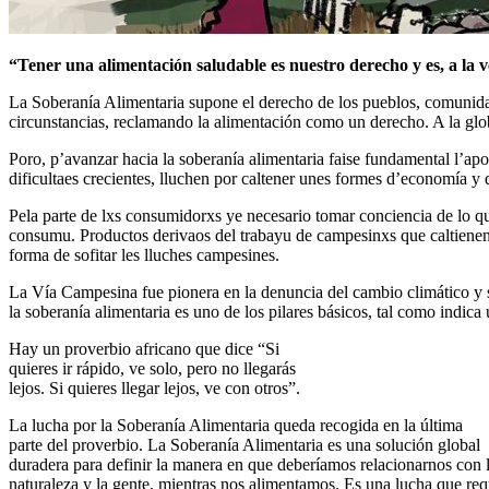
“Tener una alimentación saludable es nuestro derecho y es, a la v
La Soberanía Alimentaria supone el derecho de los pueblos, comunidade
circunstancias, reclamando la alimentación como un derecho. A la glob
Poro, p’avanzar hacia la soberanía alimentaria faise fundamental l’ap
dificultaes crecientes, lluchen por caltener unes formes d’economía y d
Pela parte de lxs consumidorxs ye necesario tomar conciencia de lo qu
consumu. Productos derivaos del trabayu de campesinxs que caltienen 
forma de sofitar les lluches campesines.
La Vía Campesina fue pionera en la denuncia del cambio climático y sus
la soberanía alimentaria es uno de los pilares básicos, tal como indica 
Hay un proverbio africano que dice “Si
quieres ir rápido, ve solo, pero no llegarás
lejos. Si quieres llegar lejos, ve con otros”.
La lucha por la Soberanía Alimentaria queda recogida en la última
parte del proverbio. La Soberanía Alimentaria es una solución global
duradera para definir la manera en que deberíamos relacionarnos con 
naturaleza y la gente, mientras nos alimentamos. Es una lucha que req