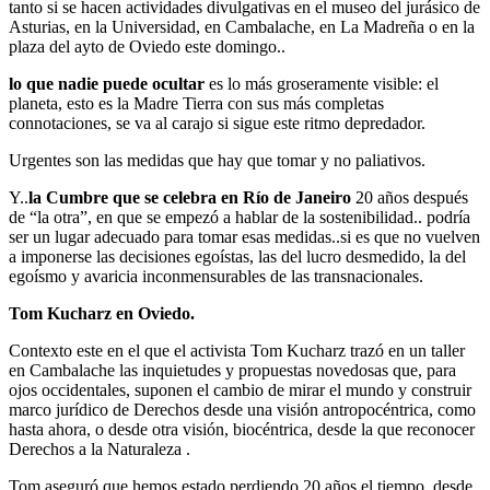
tanto si se hacen actividades divulgativas en el museo del jurásico de
Asturias, en la Universidad, en Cambalache, en La Madreña o en la
plaza del ayto de Oviedo este domingo..
lo que nadie puede ocultar
es lo más groseramente visible: el
planeta, esto es la Madre Tierra con sus más completas
connotaciones, se va al carajo si sigue este ritmo depredador.
Urgentes son las medidas que hay que tomar y no paliativos.
Y..
la Cumbre que se celebra en Río de Janeiro
20 años después
de “la otra”, en que se empezó a hablar de la sostenibilidad.. podría
ser un lugar adecuado para tomar esas medidas..si es que no vuelven
a imponerse las decisiones egoístas, las del lucro desmedido, la del
egoísmo y avaricia inconmensurables de las transnacionales.
Tom Kucharz en Oviedo.
Contexto este en el que el activista Tom Kucharz trazó en un taller
en Cambalache las inquietudes y propuestas novedosas que, para
ojos occidentales, suponen el cambio de mirar el mundo y construir
marco jurídico de Derechos desde una visión antropocéntrica, como
hasta ahora, o desde otra visión, biocéntrica, desde la que reconocer
Derechos a la Naturaleza .
Tom aseguró que hemos estado perdiendo 20 años el tiempo, desde