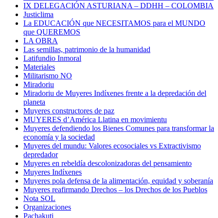
IX DELEGACIÓN ASTURIANA – DDHH – COLOMBIA
Justiclima
La EDUCACIÓN que NECESITAMOS para el MUNDO
que QUEREMOS
LA OBRA
Las semillas, patrimonio de la humanidad
Latifundio Inmoral
Materiales
Militarismo NO
Miradoriu
Miradoriu de Muyeres Indíxenes frente a la depredación del
planeta
Muyeres constructores de paz
MUYERES d’América Llatina en movimientu
Muyeres defendiendo los Bienes Comunes para transformar la
economía y la sociedad
Muyeres del mundu: Valores ecosociales vs Extractivismo
depredador
Muyeres en rebeldía descolonizadoras del pensamiento
Muyeres Indíxenes
Muyeres pola defensa de la alimentación, equidad y soberanía
Muyeres reafirmando Drechos – los Drechos de los Pueblos
Nota SOL
Organizaciones
Pachakuti