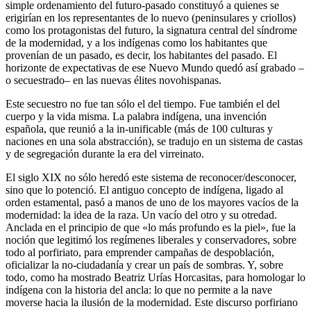
simple ordenamiento del futuro-pasado constituyó a quienes se
erigirían en los representantes de lo nuevo (peninsulares y criollos)
como los protagonistas del futuro, la signatura central del síndrome
de la modernidad, y a los indígenas como los habitantes que
provenían de un pasado, es decir, los habitantes del pasado. El
horizonte de expectativas de ese Nuevo Mundo quedó así grabado –
o secuestrado– en las nuevas élites novohispanas.
Este secuestro no fue tan sólo el del tiempo. Fue también el del
cuerpo y la vida misma. La palabra indígena, una invención
española, que reunió a la in-unificable (más de 100 culturas y
naciones en una sola abstracción), se tradujo en un sistema de castas
y de segregación durante la era del virreinato.
El siglo XIX no sólo heredó este sistema de reconocer/desconocer,
sino que lo potenció. El antiguo concepto de indígena, ligado al
orden estamental, pasó a manos de uno de los mayores vacíos de la
modernidad: la idea de la raza. Un vacío del otro y su otredad.
Anclada en el principio de que «lo más profundo es la piel», fue la
noción que legitimó los regímenes liberales y conservadores, sobre
todo al porfiriato, para emprender campañas de despoblación,
oficializar la no-ciudadanía y crear un país de sombras. Y, sobre
todo, como ha mostrado Beatriz Urías Horcasitas, para homologar lo
indígena con la historia del ancla: lo que no permite a la nave
moverse hacia la ilusión de la modernidad. Este discurso porfiriano