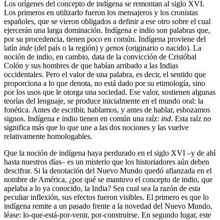
Los orígenes del concepto de indígena se remontan al siglo XVI.
Los primeros en utilizarlo fueron los mensajeros y los cronistas
españoles, que se vieron obligados a definir a ese otro sobre el cual
ejercerán una larga dominación. Indígena e indio son palabras que,
por su procedencia, tienen poco en común. Indígena proviene del
latín
inde
(del país o la región) y
genos
(originario o nacido). La
noción de indio, en cambio, data de la convicción de Cristóbal
Colón y sus hombres de que habían arribado a las Indias
occidentales. Pero el valor de una palabra, es decir, el sentido que
proporciona a lo que denota, no está dado por su etimología, sino
por los usos que le otorga una sociedad. Ese valor, sostienen algunas
teorías del lenguaje, se produce inicialmente en el mundo oral: la
fonética. Antes de escribir, hablamos, y antes de hablar, esbozamos
signos. Indígena e indio tienen en común una raíz:
ind
. Esta raíz no
significa más que lo que une a las dos nociones y las vuelve
relativamente homologables.
Que la noción de indígena haya perdurado en el siglo XVI –y de ahí
hasta nuestros días– es un misterio que los historiadores aún deben
descifrar. Si la denotación del Nuevo Mundo quedó afianzada en el
nombre de América, ¿por qué se mantuvo el concepto de indio, que
apelaba a lo ya conocido, la India? Sea cual sea la razón de esta
peculiar inflexión, sus efectos fueron visibles. El primero es que lo
indígena remite a un pasado frente a la novedad del Nuevo Mundo,
léase: lo-que-está-por-venir, por-construirse. En segundo lugar, este