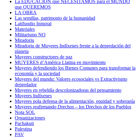
La EDUCACIÓN que NECESITAMOS para el MUNDO
que QUEREMOS
LA OBRA
Las semillas, patrimonio de la humanidad
Latifundio Inmoral
Materiales
Militarismo NO
Miradoriu
Miradoriu de Muyeres Indíxenes frente a la depredación del
planeta
Muyeres constructores de paz
MUYERES d’América Llatina en movimientu
Muyeres defendiendo los Bienes Comunes para transformar la
economía y la sociedad
Muyeres del mundu: Valores ecosociales vs Extractivismo
depredador
Muyeres en rebeldía descolonizadoras del pensamiento
Muyeres Indíxenes
Muyeres pola defensa de la alimentación, equidad y soberanía
Muyeres reafirmando Drechos – los Drechos de los Pueblos
Nota SOL
Organizaciones
Pachakuti
Palestina
PAV