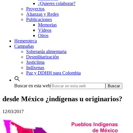
¿Quieres colaborar?
Proyectos
Alianzas y Redes
Publicaciones
Memorias
Vídeos
Otros
Hemeroteca
Campañas
Soberanía alimentaria
Desmilitarización
Justiclima
Indíxenas
Paz y DDHH para Colombia
Buscar en esta web
desde México ¿indígenas u originarios?
12/03/2017