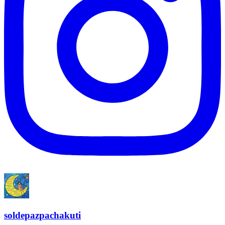
soldepazpachakuti