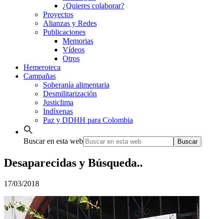
¿Quieres colaborar?
Proyectos
Alianzas y Redes
Publicaciones
Memorias
Vídeos
Otros
Hemeroteca
Campañas
Soberanía alimentaria
Desmilitarización
Justiclima
Indíxenas
Paz y DDHH para Colombia
Buscar en esta web
Desaparecidas y Búsqueda..
17/03/2018