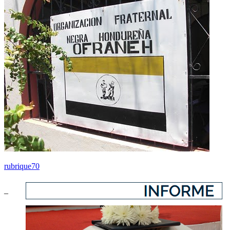
rubrique70
–