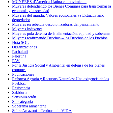
MUYERES d’América Llatina en movimientu
Muyeres defendiendo los Bienes Comunes para transformar la
economía y la sociedad
Muyeres del mundu: Valores ecosociales vs Extractivismo
depredador
Muyeres en rebeldía descolonizadoras del pensamiento
Muyeres Indíxenes
Muyeres pola defensa de la alimentación, equidad y soberanía
Muyeres reafirmando Drechos – los Drechos de los Pueblos
Nota SOL
Organizaciones
Pachakuti
Palestina
PAV
Por la Justicia Social y Ambiental en defensa de los bienes
comunes
Publicaciones
Reforma Agraria y Recursos Naturales: Una exigencia de los
Pueblos.
Resistencia
Sabiduría
Sensibilización
Sin categoría
Soberanía alimentaria
Sobre Amazonía. Territorio de VIDA