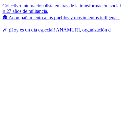
Colectivo internacionalista en aras de la transformación social.
✊ 27 años de militancia.
🛖 Acompañamiento a los pueblos y movimientos indígenas.
🎉 ¡Hoy es un día especial! ANAMURI, organización d