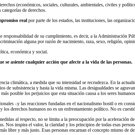
derechos (económicos, sociales, culturales, ambientales, civiles y políti
 categorías de derechos.
mpromiso real
por parte de los estados, las instituciones, las organiza
 de responsabilidad de su cumplimiento, es decir, a la Administración Pú
criminación alguna por razón de nacimiento, raza, sexo, religión, opinió
ítica, económica y social.
 se asiente cualquier acción que afecte a la vida de las personas.
ia climática, a medida que su intensidad se recrudezca. En la actual
dios de subsistencia y hasta la vida misma. Las desigualdades se agrav
 más posible los perjuicios que esta situación causa a los seres humano
cionales –y las reacciones fundadas en el nacionalismo hostil o en cons
a y los derechos humanos no es un enfrentamiento político. No es cuesti
edidas al respecto, no se limita a la preocupación por la aceleración de 
vas. Nos inspira el valor, la claridad y los principios de todas esas per
 más libre y más justo. Esas personas encarnan el concepto mismo de 