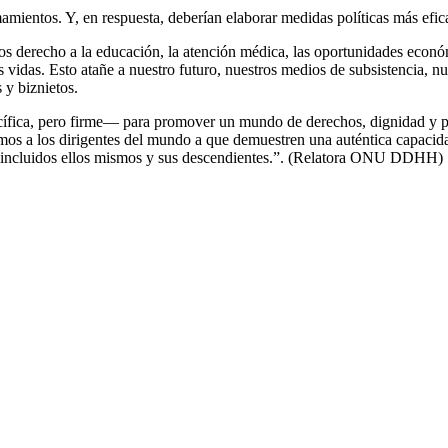
mientos. Y, en respuesta, deberían elaborar medidas políticas más efica
os derecho a la educación, la atención médica, las oportunidades econ
as vidas. Esto atañe a nuestro futuro, nuestros medios de subsistencia, n
 y biznietos.
cífica, pero firme— para promover un mundo de derechos, dignidad y po
s a los dirigentes del mundo a que demuestren una auténtica capacidad 
dos, incluidos ellos mismos y sus descendientes.”. (Relatora ONU DDHH)