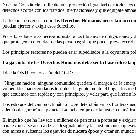
Nuestra Constitución dificulta una protección igualitaria de todos los 
derechos acorde con los tratados internacionales y que equipare ambas
La historia nos enseña que
los Derechos Humanos necesitan un co
puedan ejercer y exigir esos derechos.
Por ello se hace más necesario instar a los titulares de obligaciones y
que protegen la dignidad de las personas; sin que pueda prevalecer dis
Los principios rectores no pueden estar supeditados a la coyuntura pol
La garantía de los Derechos Humanos debe ser la base sobre la que
Dice la ONU, con ocasión del 10-D:
“Ninguna nación, ninguna comunidad quedará al margen de la emergenc
vulnerables padecen daños terribles. La gente pierde el hogar, los me
que actuemos con rapidez y con principios, y velar para que limiten lo
Los estragos del cambio climático no se detendrán en las fronteras na
además desgarrarán el planeta. La lucha en pro de la justicia climátic
El impulso que ha llevado a millones de personas a protestar y exigir m
para expresarse acerca de las desigualdades y las instituciones opresi
con miras a subsanar los agravios de nuestra época y crear un mundo