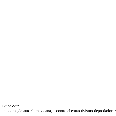
l Gijón-Sur..
y un poema,de autoría mexicana, .. contra el extractivismo depredador.