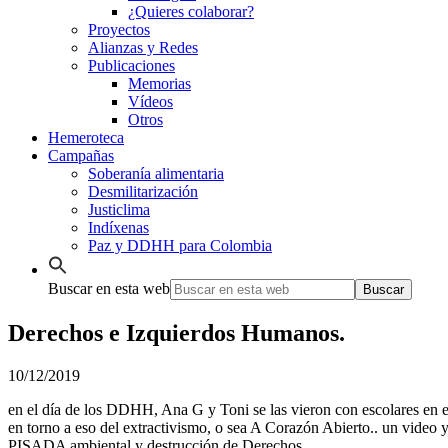
¿Quieres colaborar?
Proyectos
Alianzas y Redes
Publicaciones
Memorias
Vídeos
Otros
Hemeroteca
Campañas
Soberanía alimentaria
Desmilitarización
Justiclima
Indíxenas
Paz y DDHH para Colombia
Buscar en esta web
Derechos e Izquierdos Humanos.
10/12/2019
en el día de los DDHH, Ana G y Toni se las vieron con escolares en e
en torno a eso del extractivismo, o sea A Corazón Abierto.. un video 
PISADA ambiental y destrucción de Derechos..