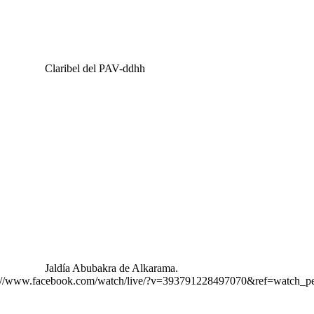
Claribel del PAV-ddhh
Jaldía Abubakra de Alkarama.
ttps://www.facebook.com/watch/live/?v=393791228497070&ref=watch_pe