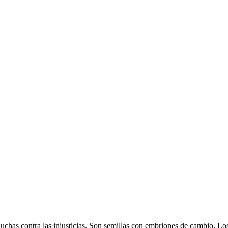
luchas contra las injusticias. Son semillas con embriones de cambio. 