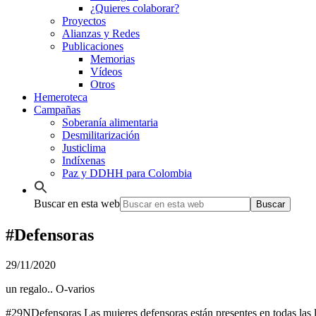
¿Quieres colaborar?
Proyectos
Alianzas y Redes
Publicaciones
Memorias
Vídeos
Otros
Hemeroteca
Campañas
Soberanía alimentaria
Desmilitarización
Justiclima
Indíxenas
Paz y DDHH para Colombia
Buscar en esta web
#Defensoras
29/11/2020
un regalo.. O-varios
#29NDefensoras Las mujeres defensoras están presentes en todas las 