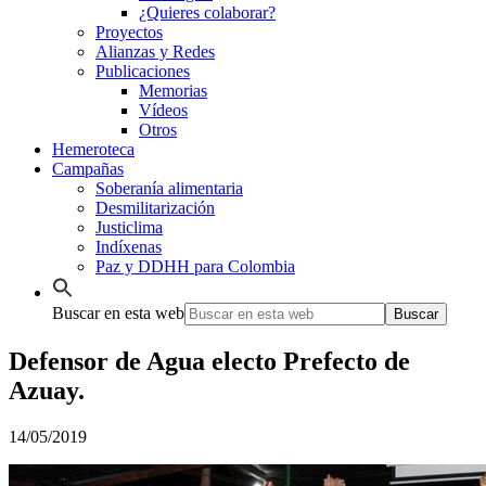
¿Quieres colaborar?
Proyectos
Alianzas y Redes
Publicaciones
Memorias
Vídeos
Otros
Hemeroteca
Campañas
Soberanía alimentaria
Desmilitarización
Justiclima
Indíxenas
Paz y DDHH para Colombia
Buscar en esta web
Defensor de Agua electo Prefecto de
Azuay.
14/05/2019