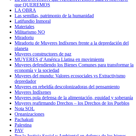
que QUEREMOS
LA OBRA
Las semillas, patrimonio de la humanidad
Latifundio Inmoral
Materiales
Militarismo NO
Miradoriu
Miradoriu de Muyeres Indíxenes frente a la depredación del
planeta
Muyeres constructores de paz
MUYERES d’América Llatina en movimientu
Muyeres defendiendo los Bienes Comunes para transformar la
economía y la sociedad
Muyeres del mundu: Valores ecosociales vs Extractivismo
depredador
Muyeres en rebeldía descolonizadoras del pensamiento
Muyeres Indíxenes
Muyeres pola defensa de la alimentación, equidad y soberanía
Muyeres reafirmando Drechos – los Drechos de los Pueblos
Nota SOL
Organizaciones
Pachakuti
Palestina
PAV
Por la Justicia Social y Ambiental en defensa de los bienes