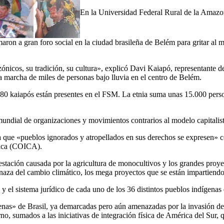
En la Universidad Federal Rural de la Amazo
maron a gran foro social en la ciudad brasileña de Belém para gritar al
zónicos, su tradición, su cultura», explicó Davi Kaiapó, representante
marcha de miles de personas bajo lluvia en el centro de Belém.
0 kaiapós están presentes en el FSM. La etnia suma unas 15.000 person
undial de organizaciones y movimientos contrarios al modelo capitalist
 que «pueblos ignorados y atropellados en sus derechos se expresen» c
nica (COICA).
stación causada por la agricultura de monocultivos y los grandes proyec
naza del cambio climático, los mega proyectos que se están impartiendo 
y el sistema jurídico de cada uno de los 36 distintos pueblos indígena
genas» de Brasil, ya demarcadas pero aún amenazadas por la invasión de
, sumados a las iniciativas de integración física de América del Sur, qu