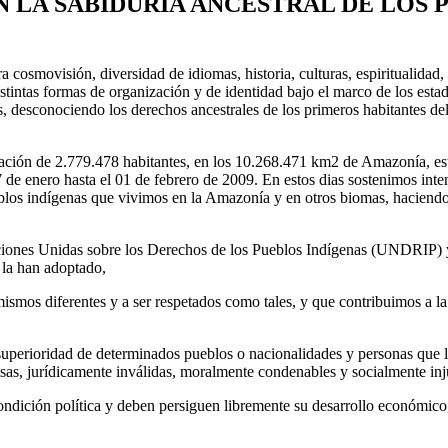
N LA SABIDURÍA ANCESTRAL DE LOS 
movisión, diversidad de idiomas, historia, culturas, espiritualidad, t
intas formas de organización y de identidad bajo el marco de los esta
, desconociendo los derechos ancestrales de los primeros habitantes del 
ación de 2.779.478 habitantes, en los 10.268.471 km2 de Amazonía, e
de enero hasta el 01 de febrero de 2009. En estos dias sostenimos inte
ueblos indígenas que vivimos en la Amazonía y en otros biomas, haciend
aciones Unidas sobre los Derechos de los Pueblos Indígenas (UNDRIP) 
 la han adoptado,
smos diferentes y a ser respetados como tales, y que contribuimos a la 
a superioridad de determinados pueblos o nacionalidades y personas que
 falsas, jurídicamente inválidas, moralmente condenables y socialmente inj
ndición política y deben persiguen libremente su desarrollo económico, 