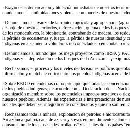
· Exigimos la demarcación y titulación inmediatas de nuestros territor
condenamos las intimidaciones violentas con muertes de nuestros lídere
· Denunciamos el avanze de la frontera agrícola y agropecuaria (agrone
despojo de nuestros territorios, deforestación, quema de los bosques 
de los monocultivos, la biopiratería, contrabando de madera, los resid
la pérdida de ecosistemas y, luego, la pérdida de nuestra identidad y
indígenas en aislamiento voluntario, no contactados o en contacto inicia
· Denunciamos al mundo que los mega proyectos como IIRSA y PAC (c
indígenas y la depredación de los bosques de la Amazonia: ¡ exigimos
· Rechazamos, el proceso y los niveles de decisiones políticas que ob
información y un debate critico entre los pueblos indigenas acerca de 
· Sobre REDD entendemos como principio que todas las concertaciones
de los pueblos indígenas, de acuerdo con la Declaracion de las Nac
organización miembro sobre los potenciales impactos negativos o rie
nuestros pueblos). Además, las experiencias e interpretaciones de nue
sociales que deben ser integralmente considerados y que no son reduc
· Rechazamos toda la mineria, explotacion de petroleo e hidrocarbur
Amazónica (palma, cana de azucar y soya), emprendimientos altamente
consumismo de los países “desarrollados” y las elites de los países “en