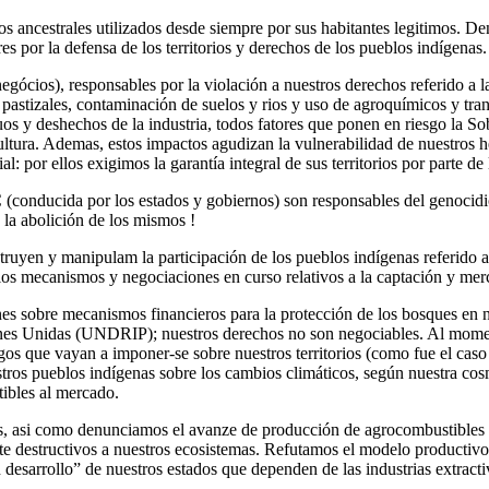
ios ancestrales utilizados desde siempre por sus habitantes legitimos. 
s por la defensa de los territorios y derechos de los pueblos indígenas.
gócios), responsables por la violación a nuestros derechos referido a l
y pastizales, contaminación de suelos y rios y uso de agroquímicos y tr
uos y deshechos de la industria, todos fatores que ponen en riesgo la So
 cultura. Ademas, estos impactos agudizan la vulnerabilidad de nuestros
l: por ellos exigimos la garantía integral de sus territorios por parte de 
onducida por los estados y gobiernos) son responsables del genocidi
 la abolición de los mismos !
struyen y manipulam la participación de los pueblos indígenas referido 
los mecanismos y negociaciones en curso relativos a la captación y merca
 sobre mecanismos financieros para la protección de los bosques en nu
iones Unidas (UNDRIP); nuestros derechos no son negociables. Al mome
sgos que vayan a imponer-se sobre nuestros territorios (como fue el c
stros pueblos indígenas sobre los cambios climáticos, según nuestra cosm
tibles al mercado.
os, asi como denunciamos el avanze de producción de agrocombustibles
 destructivos a nuestros ecosistemas. Refutamos el modelo productivo 
 desarrollo” de nuestros estados que dependen de las industrias extracti