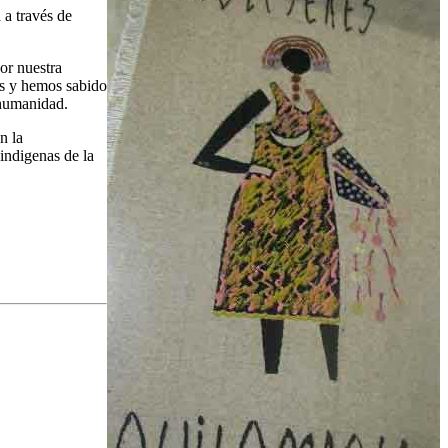
 a través de
or nuestra
os y hemos sabido
 humanidad.
n la
indigenas de la