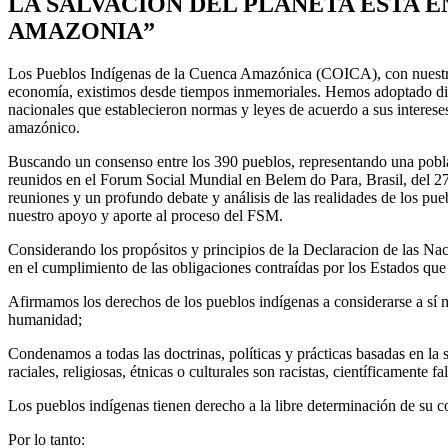
LA SALVACIÓN DEL PLANETA ESTA E
AMAZONIA”
Los Pueblos Indígenas de la Cuenca Amazónica (COICA), con nuestra cos
economía, existimos desde tiempos inmemoriales. Hemos adoptado dist
nacionales que establecieron normas y leyes de acuerdo a sus intereses
amazónico.
Buscando un consenso entre los 390 pueblos, representando una pobl
reunidos en el Forum Social Mundial en Belem do Para, Brasil, del 27 
reuniones y un profundo debate y análisis de las realidades de los p
nuestro apoyo y aporte al proceso del FSM.
Considerando los propósitos y principios de la Declaracion de las N
en el cumplimiento de las obligaciones contraídas por los Estados que
Afirmamos los derechos de los pueblos indígenas a considerarse a sí mi
humanidad;
Condenamos a todas las doctrinas, políticas y prácticas basadas en l
raciales, religiosas, étnicas o culturales son racistas, científicamente
Los pueblos indígenas tienen derecho a la libre determinación de su co
Por lo tanto: