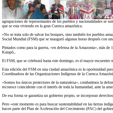
agrupaciones de representantes de los pueblos y nacionalidades se su
que se esta viviendo en la gran Cuenca amazónica.
«No se trata solo de salvar los bosques, sino también los pueblos ama
Social Mundial (FSM) que se inauguró algunas horas después con una 
Pintados como para la guerra, «en defensa de la Amazonia», más de 18
Kaiapó,.
El FSM, que se celebrará hasta este domingo, es el mayor encuentro m
Esta edición del FSM en una ciudad amazónica es la oportunidad para
Coordinadora de las Organizaciones Indígenas de la Cuenca Amazó
«Somos los únicos protectores de la naturaleza», combatimos la defore
reconoce coincidente con el interés de toda la humanidad, ante la ame
De esa forma se garantiza un gobierno propio, se incorporan derechos 
Pero «este momento es para buscar sustentabilidad en las tierras indí
hacen parte del Plan de Aceleración del Crecimiento (PAC) del gobierno