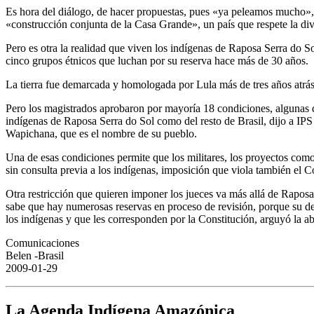
Es hora del diálogo, de hacer propuestas, pues «ya peleamos mucho», re
«construcción conjunta de la Casa Grande», un país que respete la div
Pero es otra la realidad que viven los indígenas de Raposa Serra do So
cinco grupos étnicos que luchan por su reserva hace más de 30 años.
La tierra fue demarcada y homologada por Lula más de tres años atrás
Pero los magistrados aprobaron por mayoría 18 condiciones, algunas de
indígenas de Raposa Serra do Sol como del resto de Brasil, dijo a IP
Wapichana, que es el nombre de su pueblo.
Una de esas condiciones permite que los militares, los proyectos como 
sin consulta previa a los indígenas, imposición que viola también el 
Otra restricción que quieren imponer los jueces va más allá de Raposa
sabe que hay numerosas reservas en proceso de revisión, porque su d
los indígenas y que les corresponden por la Constitución, arguyó la a
Comunicaciones
Belen -Brasil
2009-01-29
La Agenda Indígena Amazónica