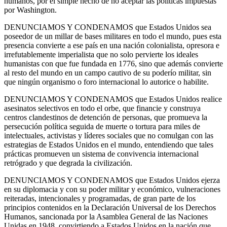
humanos, por el simple hecho de no aceptar las políticas impuestas
por Washington.
DENUNCIAMOS Y CONDENAMOS que Estados Unidos sea
poseedor de un millar de bases militares en todo el mundo, pues esta
presencia convierte a ese país en una nación colonialista, opresora e
irrefutablemente imperialista que no solo pervierte los ideales
humanistas con que fue fundada en 1776, sino que además convierte
al resto del mundo en un campo cautivo de su poderío militar, sin
que ningún organismo o foro internacional lo autorice o habilite.
DENUNCIAMOS Y CONDENAMOS que Estados Unidos realice
asesinatos selectivos en todo el orbe, que financie y construya
centros clandestinos de detención de personas, que promueva la
persecución política seguida de muerte o tortura para miles de
intelectuales, activistas y líderes sociales que no comulgan con las
estrategias de Estados Unidos en el mundo, entendiendo que tales
prácticas promueven un sistema de convivencia internacional
retrógrado y que degrada la civilización.
DENUNCIAMOS Y CONDENAMOS que Estados Unidos ejerza
en su diplomacia y con su poder militar y económico, vulneraciones
reiteradas, intencionales y programadas, de gran parte de los
principios contenidos en la Declaración Universal de los Derechos
Humanos, sancionada por la Asamblea General de las Naciones
Unidas en 1948, convirtiendo a Estados Unidos en la nación que