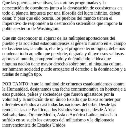
Que las guerras preventivas, las torturas programadas y la
persecución de opositores junto a la devastación de ecosistemas en
todo el planeta impuesta por una filosofía del lucro infinito, deben
cesar. Y para que ello ocurra, los pueblos del mundo tienen el
imperativo de responder a la destrucción sistemática que impone la
política exterior de Washington.
Que sin desconocer ni abjurar de las múltiples aportaciones del
pueblo y la sociedad estadounidenses al género humano en el campo
de las ciencias, la cultura, el arte y el progreso tecnológico, debemos
condenar todo aquello que pervierte, degrada y diluye esos valiosos
aportes al mundo, comprendiendo y defendiendo la idea que
ninguna nación tiene mayor derecho sobre otra, ni ninguna cultura,
ser humano sociedad puede arrogarse el derecho a la dominación y a
tutelas de ningún tipo.
POR TANTO: Ante la multitud de crímenes estadounidenses contra
la Humanidad, designamos una fecha conmemorativa en homenaje a
esos pueblos, países y sociedades que fueron aplastados por la
voluntad y la ambición de un único Estado que busca someter por
diferentes métodos a casi todas las naciones del orbe. Desde las
remotas islas de Pacífico, a los Estados Europeos, desde África
Subsahariana, Oriente Medio, Asia o América Latina, todas han
sufrido en su suelo los estragos del militarismo y la diplomacia
intervencionista de Estados Unidos.