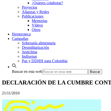
¿Quieres colaborar?
Proyectos
Alianzas y Redes
Publicaciones
Memorias
Vídeos
Otros
Hemeroteca
Campañas
Soberanía alimentaria
Desmilitarización
Justiclima
Indíxenas
Paz y DDHH para Colombia
Buscar en esta web
DECLARACIÓN DE LA CUMBRE CONT
21/11/2010