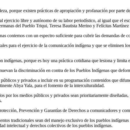
leza, porque existen prácticas de apropiación y profanación por parte de
 ejercicio libre y autónomo de su labor periodístico, al igual que el es
rmanas del Pueblo Triqui, Teresa Bautista Merino y Felícitas Martínez
nas contemos con un espectro suficiente para cubrir las demandas de co
tales para el ejercicio de la comunicación indígena y que se eliminen l
 indígenas, porque es hoy una práctica cotidiana que lesiona y limita e
muevan la discriminación en contra de los Pueblos Indígenas que deform
públicos y privados a incluir en su programación contenidos que difunda
ntinente Abya Yala, para el fomento de la interculturalidad.
dos por los medios públicos y privados sean prioritariamente diseñadas
s.
Protección, Prevención y Garantías de Derechos a comunicadores y com
entos tradicionales sean del manejo exclusivo de los pueblos indígenas 
ad intelectual y derechos colectivos de los pueblos indígenas.