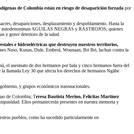
ndígenas de Colombia están en riesgo de desaparición forzada
por
cres, desapariciones, desplazamiento y despoblamiento. Hasta la
ares que se autodenominan AGUILAS NEGRAS y RASTROJOS, quienes
as y grave deterioro de la salud.
stales e hidroeléctricas que destruyen nuestros territorios,
ones Naso, Kunas, Dule, Emberá, Wounaan, Bri Bri, luchan contra la
má, el asesinato de dos hermanos por bala y cinco hermanos fuera del
n de la llamada Ley 30 que afecta los derechos de hermanos Ngäbe
 gobierno, y grupos económicos transnacionales.
ijao de Colombia; T
eresa Bautista Merino, Felícitas Martínez
impunidad. Ellos permanecerán presentes en nuestra memoria y
uestros pueblos, como ha sucedido particularmente en