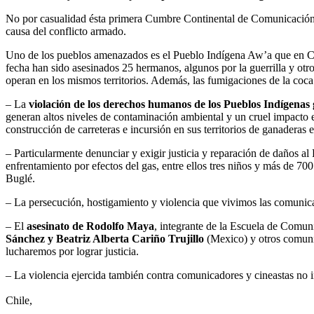
No por casualidad ésta primera Cumbre Continental de Comunicación I
causa del conflicto armado.
Uno de los pueblos amenazados es el Pueblo Indígena Aw’a que en Co
fecha han sido asesinados 25 hermanos, algunos por la guerrilla y
operan en los mismos territorios. Además, las fumigaciones de la coca 
– La
violación de los derechos humanos de los Pueblos Indígenas ge
generan altos niveles de contaminación ambiental y un cruel impacto
construcción de carreteras e incursión en sus territorios de ganaderas e
– Particularmente denunciar y exigir justicia y reparación de daños a
enfrentamiento por efectos del gas, entre ellos tres niños y más de 7
Buglé.
– La persecución, hostigamiento y violencia que vivimos las comunic
– El
asesinato de Rodolfo Maya
, integrante de la Escuela de Com
Sánchez y Beatriz Alberta Cariño Trujillo
(Mexico) y otros comuni
lucharemos por lograr justicia.
– La violencia ejercida también contra comunicadores y cineastas no 
Chile,