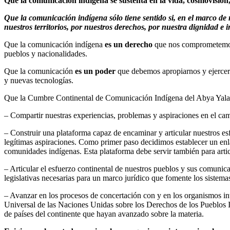
Que la comunicación indígena se sustenta en la vida, cosmovisión, 
Que la comunicación indígena sólo tiene sentido si, en el marco de 
nuestros territorios, por nuestros derechos, por nuestra dignidad e i
Que la comunicación indígena
es un derecho
que nos comprometemos a
pueblos y nacionalidades.
Que la comunicación
es un poder
que debemos apropiarnos y ejercer 
y nuevas tecnologías.
Que la Cumbre Continental de Comunicación Indígena del Abya Yala se
– Compartir nuestras experiencias, problemas y aspiraciones en el cam
– Construir una plataforma capaz de encaminar y articular nuestros es
legítimas aspiraciones. Como primer paso decidimos establecer un enla
comunidades indígenas. Esta plataforma debe servir también para artic
– Articular el esfuerzo continental de nuestros pueblos y sus comunica
legislativas necesarias para un marco jurídico que fomente los sistem
– Avanzar en los procesos de concertación con y en los organismos int
Universal de las Naciones Unidas sobre los Derechos de los Pueblos 
de países del continente que hayan avanzado sobre la materia.