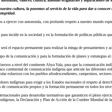
identidad, valores, cultura, idiomas originarios y aspiraciones de 
nuestra cultura, la ponemos al servicio de la vida para dar a conocer
ntegridad.
 ejercer con autonomía, con profundo respeto a nuestro mundo espiritua
para incidir en la sociedad y en la formulación de políticas públicas q
rá el espacio permanente para realizar la minga de pensamientos y acc
po de la comunicación y para la formulación de planes y estrategias al 
fuerzos a nivel del continente Abya Yala, para que la comunicación indí
ce continental de comunicación indígena que articule las diferentes red
ular esfuerzos con los pueblos afrodescendientes, campesinos, sectores 
dores indígenas para exigir a los Estados nacionales el respeto al derec
as de comunicación propios y la formación permanente en todos los nive
ernacionales para desarrollar normativas que garanticen el pleno ejerc
Indígenas, la Declaración y Plan de Acción de la Cumbre Mundial de la