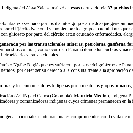
ndígena del Abya Yala se realizó en estas tierras, donde
37 pueblos i
lombia es asesinado por los distintos grupos armados que generan masa
 otros por el Ejército Nacional y también por los grupos paramilit
con glifosato por parte del ejército están causando enfermedades, alergi
nerada por las transnacionales mineras, petroleras, gasíferas, fore
 en nuestras culturas, como ocurre en Panamá donde los pueblos y naci
 hidroeléctricas transnacionales.
l Pueblo Ngäbe Buglé quienes sufrieron, por parte del gobierno de Pana
00 heridos, por defender su derecho a la consulta frente a la aprobació
adoras y los comunicadores indígenas por parte de los grupos armados,
unicación (ACIN) del Cauca (Colombia),
Mauricio Medina
, indígena P
cadores y comunicadoras indígenas cuyos crímenes permanecen en la 
indígenas nacionales e internacionales comprometidos con la vida de n