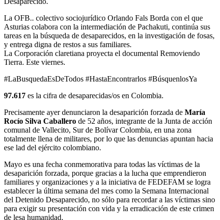
Desaparecido.
La OFB.. colectivo sociojurídico Orlando Fals Borda con el que
Asturias colabora con la intermediación de Pachakuti, continúa sus
tareas en la búsqueda de desaparecidos, en la investigación de fosas,
y entrega digna de restos a sus familiares.
La Corporación claretiana proyecta el documental Removiendo
Tierra. Este viernes.
#LaBusquedaEsDeTodos #HastaEncontrarlos #BúsquenlosYa
97.617
es la cifra de desaparecidas/os en Colombia.
Precisamente ayer denunciaron la desaparición forzada de
María
Rocío Silva Caballero
de 52 años, integrante de la Junta de acción
comunal de Vallecito, Sur de Bolívar Colombia, en una zona
totalmente llena de militares, por lo que las denuncias apuntan hacia
ese lad del ejército colombiano.
Mayo es una fecha conmemorativa para todas las víctimas de la
desaparición forzada, porque gracias a la lucha que emprendieron
familiares y organizaciones y a la iniciativa de FEDEFAM se logra
establecer la última semana del mes como la Semana Internacional
del Detenido Desaparecido, no sólo para recordar a las víctimas sino
para exigir su presentación con vida y la erradicación de este crimen
de lesa humanidad.