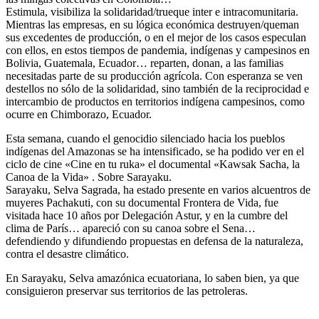
Estimula, visibiliza la solidaridad/trueque inter e intracomunitaria.
Mientras las empresas, en su lógica económica destruyen/queman
sus excedentes de producción, o en el mejor de los casos especulan
con ellos, en estos tiempos de pandemia, indígenas y campesinos en
Bolivia, Guatemala, Ecuador… reparten, donan, a las familias
necesitadas parte de su producción agrícola. Con esperanza se ven
destellos no sólo de la solidaridad, sino también de la reciprocidad e
intercambio de productos en territorios indígena campesinos, como
ocurre en Chimborazo, Ecuador.
Esta semana, cuando el genocidio silenciado hacia los pueblos
indígenas del Amazonas se ha intensificado, se ha podido ver en el
ciclo de cine «Cine en tu ruka» el documental «Kawsak Sacha, la
Canoa de la Vida» . Sobre Sarayaku.
Sarayaku, Selva Sagrada, ha estado presente en varios alcuentros de
muyeres Pachakuti, con su documental Frontera de Vida, fue
visitada hace 10 años por Delegación Astur, y en la cumbre del
clima de París… apareció con su canoa sobre el Sena…
defendiendo y difundiendo propuestas en defensa de la naturaleza,
contra el desastre climático.
En Sarayaku, Selva amazónica ecuatoriana, lo saben bien, ya que
consiguieron preservar sus territorios de las petroleras.