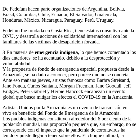
De Fedefam hacen parte organizaciones de Argentina, Bolivia,
Brasil, Colombia, Chile, Ecuador, El Salvador, Guatemala,
Honduras, México, Nicaragua, Paraguay, Perú, Uruguay.
Fedefam fue fundada en Costa Rica, tiene estatus consultivo ante la
ONU, y desarrolla acciones de solidaridad internacional con los
familiares de las víctimas de desaparición forzada.
3-En materia de
emergencia indígena
, lo que hemos comentado los
días anteriores, se ha acentuado, debido a la desprotección y
vulnerabilidad.
Y la propuesta de fondo de emergencia especial, propuesta desde la
Amazonía, se ha dado a conocer, pero parece que no se concreta.
Ante eso mañana jueves, artistas famosos como Barbra Streisand,
Jane Fonda, Carlos Santana, Morgan Freeman, Jane Goodall, Jeff
Bridges, Peter Gabriel y Herbie Hancock encabezan un evento
global que busca mitigar los efectos el COVID-19 en la Amazonía.
Artistas Unidos por la Amazonía es un evento de transmisión en
vivo en beneficio del Fondo de Emergencia de la Amazonía.
Los pueblos indígenas constituyen alrededor del 6 por ciento de la
población mundial, una proporción pequeña que, sin embargo, no se
corresponde con el impacto que la pandemia de coronavirus ha
tenido y puede llegar a tener sobre ellos. El choque cultural, la