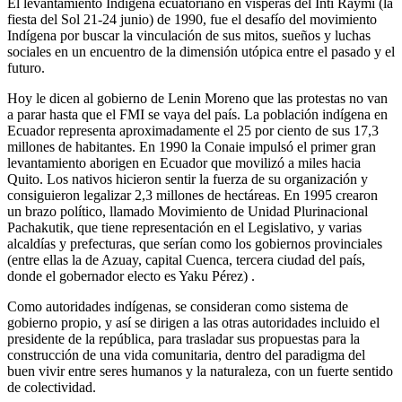
El levantamiento Indígena ecuatoriano en vísperas del Inti Raymi (la
fiesta del Sol 21-24 junio) de 1990, fue el desafío del movimiento
Indígena por buscar la vinculación de sus mitos, sueños y luchas
sociales en un encuentro de la dimensión utópica entre el pasado y el
futuro.
Hoy le dicen al gobierno de Lenin Moreno que las protestas no van
a parar hasta que el FMI se vaya del país. La población indígena en
Ecuador representa aproximadamente el 25 por ciento de sus 17,3
millones de habitantes. En 1990 la Conaie impulsó el primer gran
levantamiento aborigen en Ecuador que movilizó a miles hacia
Quito. Los nativos hicieron sentir la fuerza de su organización y
consiguieron legalizar 2,3 millones de hectáreas. En 1995 crearon
un brazo político, llamado Movimiento de Unidad Plurinacional
Pachakutik, que tiene representación en el Legislativo, y varias
alcaldías y prefecturas, que serían como los gobiernos provinciales
(entre ellas la de Azuay, capital Cuenca, tercera ciudad del país,
donde el gobernador electo es Yaku Pérez) .
Como autoridades indígenas, se consideran como sistema de
gobierno propio, y así se dirigen a las otras autoridades incluido el
presidente de la república, para trasladar sus propuestas para la
construcción de una vida comunitaria, dentro del paradigma del
buen vivir entre seres humanos y la naturaleza, con un fuerte sentido
de colectividad.