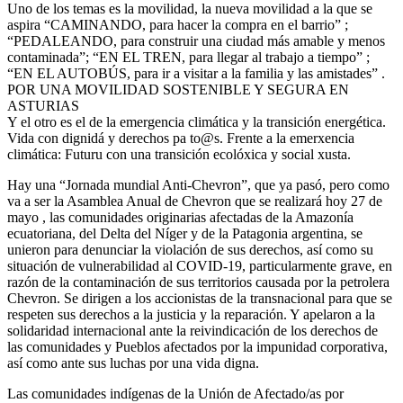
Uno de los temas es la movilidad, la nueva movilidad a la que se
aspira “CAMINANDO, para hacer la compra en el barrio” ;
“PEDALEANDO, para construir una ciudad más amable y menos
contaminada”; “EN EL TREN, para llegar al trabajo a tiempo” ;
“EN EL AUTOBÚS, para ir a visitar a la familia y las amistades” .
POR UNA MOVILIDAD SOSTENIBLE Y SEGURA EN
ASTURIAS
Y el otro es el de la emergencia climática y la transición energética.
Vida con dignidá y derechos pa to@s. Frente a la emerxencia
climática: Futuru con una transición ecolóxica y social xusta.
Hay una “Jornada mundial Anti-Chevron”, que ya pasó, pero como
va a ser la Asamblea Anual de Chevron que se realizará hoy 27 de
mayo , las comunidades originarias afectadas de la Amazonía
ecuatoriana, del Delta del Níger y de la Patagonia argentina, se
unieron para denunciar la violación de sus derechos, así como su
situación de vulnerabilidad al COVID-19, particularmente grave, en
razón de la contaminación de sus territorios causada por la petrolera
Chevron. Se dirigen a los accionistas de la transnacional para que se
respeten sus derechos a la justicia y la reparación. Y apelaron a la
solidaridad internacional ante la reivindicación de los derechos de
las comunidades y Pueblos afectados por la impunidad corporativa,
así como ante sus luchas por una vida digna.
Las comunidades indígenas de la Unión de Afectado/as por