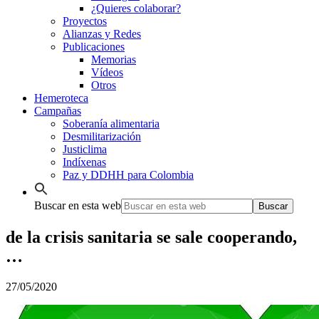
¿Quieres colaborar?
Proyectos
Alianzas y Redes
Publicaciones
Memorias
Vídeos
Otros
Hemeroteca
Campañas
Soberanía alimentaria
Desmilitarización
Justiclima
Indíxenas
Paz y DDHH para Colombia
Buscar en esta web
de la crisis sanitaria se sale cooperando,
…
27/05/2020