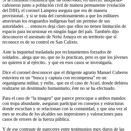
cañoneras junto a población civil de manera permanente (violación
del DIH), el coronel Lamprea asegura que era de manera
provisional.. y si se trata del cuestionamiento a que los militares
atraviesan los resguardos indígenas barí sin permiso de sus
autoridades … entonces deja claro que ellos no tienen limitación de
espacio para incursionar en ningún lugar del país. También dijo
desconocer el asesinato de Nelsi Amaya en un territorio que sí
reconoce es de su control en San Calixto.
Ante la inquietud trasladada por reclutamientos forzados de
soldados.. alega que no, que no lo practican, pero es que los jóvenes
no quieren ir al ejército.. y que en esos casos se investigaría.
Dice el coronel desconocer que el dirigente agrario Manuel Cuberos
estuviera en un “busca y captura con recompensa” en un
organigrama militar, y enfin.. que en el caso de Acarí, donde debiera
realizarse un desminado humanitario, éste no se ha efectuado.
Para el caso de “la imagen” que parece preocupar a ambos mandos
con tropa abundante, aseguran participar en consejos y estructuras
donde escuchan y se relacionan con la comunidad, y que una vez al
mes se recaba de los alcaldes sus impresiones y valoraciones para
casos de errores de la fuerza pública.
Y de ese contraste de pareceres entre testimonios muy duros de las