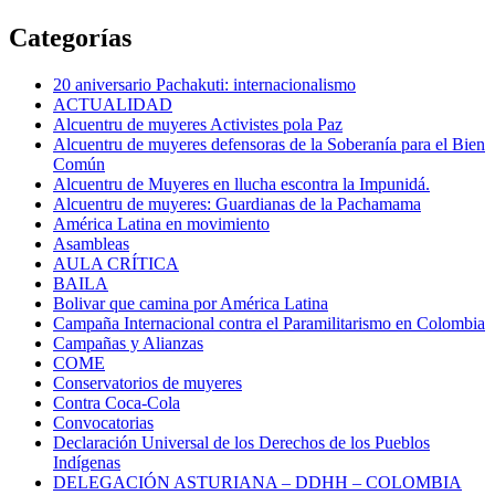
Categorías
20 aniversario Pachakuti: internacionalismo
ACTUALIDAD
Alcuentru de muyeres Activistes pola Paz
Alcuentru de muyeres defensoras de la Soberanía para el Bien
Común
Alcuentru de Muyeres en llucha escontra la Impunidá.
Alcuentru de muyeres: Guardianas de la Pachamama
América Latina en movimiento
Asambleas
AULA CRÍTICA
BAILA
Bolivar que camina por América Latina
Campaña Internacional contra el Paramilitarismo en Colombia
Campañas y Alianzas
COME
Conservatorios de muyeres
Contra Coca-Cola
Convocatorias
Declaración Universal de los Derechos de los Pueblos
Indígenas
DELEGACIÓN ASTURIANA – DDHH – COLOMBIA