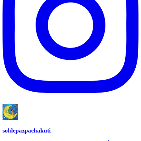
soldepazpachakuti