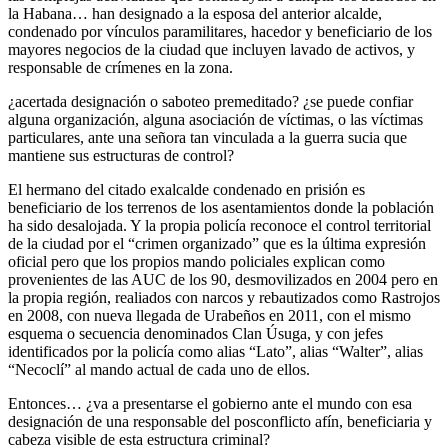
la Habana… han designado a la esposa del anterior alcalde,
condenado por vínculos paramilitares, hacedor y beneficiario de los
mayores negocios de la ciudad que incluyen lavado de activos, y
responsable de crímenes en la zona.
¿acertada designación o saboteo premeditado? ¿se puede confiar
alguna organización, alguna asociación de víctimas, o las víctimas
particulares, ante una señora tan vinculada a la guerra sucia que
mantiene sus estructuras de control?
El hermano del citado exalcalde condenado en prisión es
beneficiario de los terrenos de los asentamientos donde la población
ha sido desalojada. Y la propia policía reconoce el control territorial
de la ciudad por el “crimen organizado” que es la última expresión
oficial pero que los propios mando policiales explican como
provenientes de las AUC de los 90, desmovilizados en 2004 pero en
la propia región, realiados con narcos y rebautizados como Rastrojos
en 2008, con nueva llegada de Urabeños en 2011, con el mismo
esquema o secuencia denominados Clan Úsuga, y con jefes
identificados por la policía como alias “Lato”, alias “Walter”, alias
“Necoclí” al mando actual de cada uno de ellos.
Entonces… ¿va a presentarse el gobierno ante el mundo con esa
designación de una responsable del posconflicto afín, beneficiaria y
cabeza visible de esta estructura criminal?