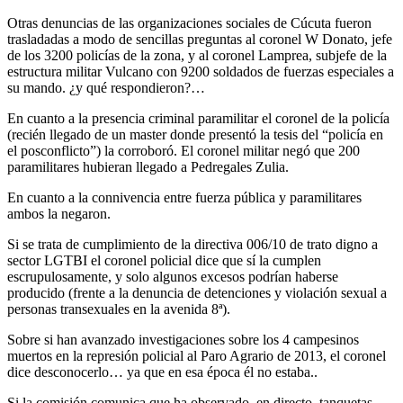
Otras denuncias de las organizaciones sociales de Cúcuta fueron
trasladadas a modo de sencillas preguntas al coronel W Donato, jefe
de los 3200 policías de la zona, y al coronel Lamprea, subjefe de la
estructura militar Vulcano con 9200 soldados de fuerzas especiales a
su mando. ¿y qué respondieron?…
En cuanto a la presencia criminal paramilitar el coronel de la policía
(recién llegado de un master donde presentó la tesis del “policía en
el posconflicto”) la corroboró. El coronel militar negó que 200
paramilitares hubieran llegado a Pedregales Zulia.
En cuanto a la connivencia entre fuerza pública y paramilitares
ambos la negaron.
Si se trata de cumplimiento de la directiva 006/10 de trato digno a
sector LGTBI el coronel policial dice que sí la cumplen
escrupulosamente, y solo algunos excesos podrían haberse
producido (frente a la denuncia de detenciones y violación sexual a
personas transexuales en la avenida 8ª).
Sobre si han avanzado investigaciones sobre los 4 campesinos
muertos en la represión policial al Paro Agrario de 2013, el coronel
dice desconocerlo… ya que en esa época él no estaba..
Si la comisión comunica que ha observado, en directo, tanquetas-