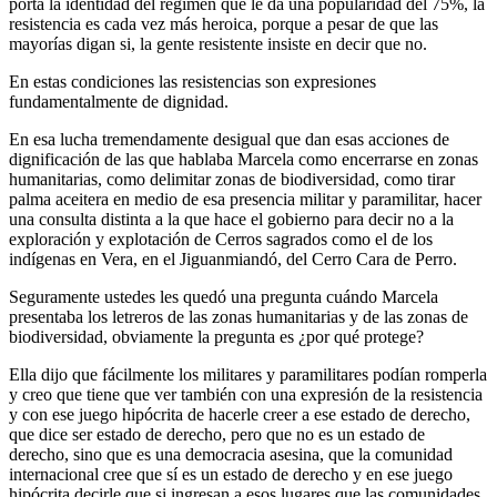
porta la identidad del régimen que le da una popularidad del 75%, la
resistencia es cada vez más heroica, porque a pesar de que las
mayorías digan si, la gente resistente insiste en decir que no.
En estas condiciones las resistencias son expresiones
fundamentalmente de dignidad.
En esa lucha tremendamente desigual que dan esas acciones de
dignificación de las que hablaba Marcela como encerrarse en zonas
humanitarias, como delimitar zonas de biodiversidad, como tirar
palma aceitera en medio de esa presencia militar y paramilitar, hacer
una consulta distinta a la que hace el gobierno para decir no a la
exploración y explotación de Cerros sagrados como el de los
indígenas en Vera, en el Jiguanmiandó, del Cerro Cara de Perro.
Seguramente ustedes les quedó una pregunta cuándo Marcela
presentaba los letreros de las zonas humanitarias y de las zonas de
biodiversidad, obviamente la pregunta es ¿por qué protege?
Ella dijo que fácilmente los militares y paramilitares podían romperla
y creo que tiene que ver también con una expresión de la resistencia
y con ese juego hipócrita de hacerle creer a ese estado de derecho,
que dice ser estado de derecho, pero que no es un estado de
derecho, sino que es una democracia asesina, que la comunidad
internacional cree que sí es un estado de derecho y en ese juego
hipócrita decirle que si ingresan a esos lugares que las comunidades