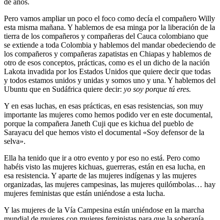
de años.
Pero vamos ampliar un poco el foco como decía el compañero Willy
esta misma mañana. Y hablemos de esa minga por la liberación de la
tierra de los compañeros y compañeras del Cauca colombiano que
se extiende a toda Colombia y hablemos del mandar obedeciendo de
los compañeros y compañeras zapatistas en Chiapas y hablemos de
otro de esos conceptos, prácticas, como es el un dicho de la nación
Lakota invadida por los Estados Unidos que quiere decir que todas
y todos estamos unidos y unidas y somos uno y una. Y hablemos del
Ubuntu que en Sudáfrica quiere decir:
yo soy porque tú eres.
Y en esas luchas, en esas prácticas, en esas resistencias, son muy
importante las mujeres como hemos podido ver en este documental,
porque la compañera Janeth Cuji que es kichua del pueblo de
Sarayacu del que hemos visto el documental «Soy defensor de la
selva».
Ella ha tenido que ir a otro evento y por eso no está. Pero como
habéis visto las mujeres kichuas, guerreras, están en esa lucha, en
esa resistencia. Y aparte de las mujeres indígenas y las mujeres
organizadas, las mujeres campesinas, las mujeres quilómbolas… hay
mujeres feministas que están uniéndose a esta lucha.
Y las mujeres de la Vía Campesina están uniéndose en la marcha
mundial de mujeres con mujeres feministas para que la soberanía