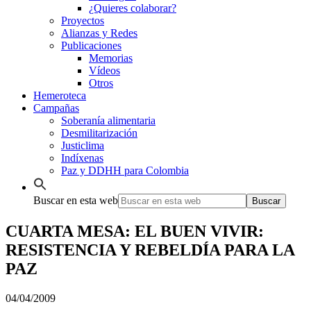
¿Quieres colaborar?
Proyectos
Alianzas y Redes
Publicaciones
Memorias
Vídeos
Otros
Hemeroteca
Campañas
Soberanía alimentaria
Desmilitarización
Justiclima
Indíxenas
Paz y DDHH para Colombia
Buscar en esta web
CUARTA MESA: EL BUEN VIVIR:
RESISTENCIA Y REBELDÍA PARA LA
PAZ
04/04/2009