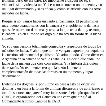
legítima, parto de esa base. Lo importante a discutir no es, si
violencia si, o violencia no. Y si eso no os une en un momento y en
un lugar determinado y si es eficaz y cómo se articula con los otros
métodos de lucha.
Porque si no, vamos hacer un canto al pacifismo. El pacifismo es
muy bueno cuando sales con la pancarta y el gobierno te da hasta
que se le ocurre no darte más y te saca lo que te ha dado y te rompe
la cabeza. Yo en el fondo les digo que no soy un forofo de la lucha
armada.
Yo soy una persona totalmente comedida y respetuosa de todos los
métodos de lucha. Y ahora que no me vengan a apretar por izquierda
la cuestión solamente del pacifismo. Yo admito todo. Como dicen en
Argentina en la cancha se ven los caballos. Es decir, que cada uno
luche de la manera que crea conveniente. Y la historia dirá quién
tiene razón. Yo realmente creo que la razón la tiene la
complementación de todas las formas en un momento y lugar
determinado.
Evitemos los dogmas. Y por último en base a esto de evitar los
dogmas y en base a la forma de unificar discursos y de abrir juego a
todo lo sectores me pareció muy interesante el ejemplo que dio el
CRIC, la organización del Cauca en una carta que dirigió al
Comandante Alfonso Cano de la FARC.