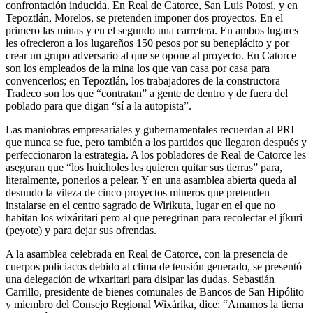
confrontación inducida. En Real de Catorce, San Luis Potosí, y en
Tepoztlán, Morelos, se pretenden imponer dos proyectos. En el
primero las minas y en el segundo una carretera. En ambos lugares
les ofrecieron a los lugareños 150 pesos por su beneplácito y por
crear un grupo adversario al que se opone al proyecto. En Catorce
son los empleados de la mina los que van casa por casa para
convencerlos; en Tepoztlán, los trabajadores de la constructora
Tradeco son los que “contratan” a gente de dentro y de fuera del
poblado para que digan “sí a la autopista”.
Las maniobras empresariales y gubernamentales recuerdan al PRI
que nunca se fue, pero también a los partidos que llegaron después y
perfeccionaron la estrategia. A los pobladores de Real de Catorce les
aseguran que “los huicholes les quieren quitar sus tierras” para,
literalmente, ponerlos a pelear. Y en una asamblea abierta queda al
desnudo la vileza de cinco proyectos mineros que pretenden
instalarse en el centro sagrado de Wirikuta, lugar en el que no
habitan los wixáritari pero al que peregrinan para recolectar el jíkuri
(peyote) y para dejar sus ofrendas.
A la asamblea celebrada en Real de Catorce, con la presencia de
cuerpos policiacos debido al clima de tensión generado, se presentó
una delegación de wixaritari para disipar las dudas. Sebastián
Carrillo, presidente de bienes comunales de Bancos de San Hipólito
y miembro del Consejo Regional Wixárika, dice: “Amamos la tierra