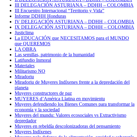
III DELEGACIÓN ASTURIANA – DDHH – COLOMBIA
III Encuentro Internacional “Territorio y Vida”
Informe DDHH Honduras
IV DELEGACIÓN ASTURIANA – DDHH – COLOMBIA
IX DELEGACIÓN ASTURIANA – DDHH – COLOMBIA
Justiclima
La EDUCACIÓN que NECESITAMOS para el MUNDO
que QUEREMOS
LA OBRA
Las semillas, patrimonio de la humanidad
Latifundio Inmoral
Materiales
Militarismo NO
Miradoriu
Miradoriu de Muyeres Indíxenes frente a la depredación del
planeta
Muyeres constructores de paz
MUYERES d’América Llatina en movimientu
Muyeres defendiendo los Bienes Comunes para transformar la
economía y la sociedad
Muyeres del mundu: Valores ecosociales vs Extractivismo
depredador
Muyeres en rebeldía descolonizadoras del pensamiento
Muyeres Indíxenes