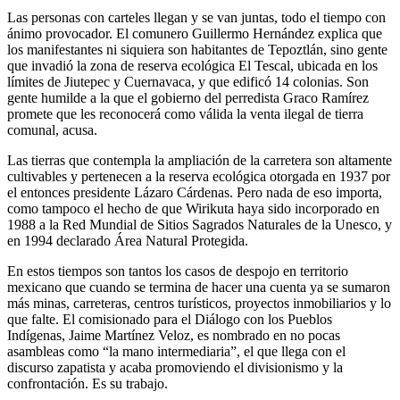
Las personas con carteles llegan y se van juntas, todo el tiempo con
ánimo provocador. El comunero Guillermo Hernández explica que
los manifestantes ni siquiera son habitantes de Tepoztlán, sino gente
que invadió la zona de reserva ecológica El Tescal, ubicada en los
límites de Jiutepec y Cuernavaca, y que edificó 14 colonias. Son
gente humilde a la que el gobierno del perredista Graco Ramírez
promete que les reconocerá como válida la venta ilegal de tierra
comunal, acusa.
Las tierras que contempla la ampliación de la carretera son altamente
cultivables y pertenecen a la reserva ecológica otorgada en 1937 por
el entonces presidente Lázaro Cárdenas. Pero nada de eso importa,
como tampoco el hecho de que Wirikuta haya sido incorporado en
1988 a la Red Mundial de Sitios Sagrados Naturales de la Unesco, y
en 1994 declarado Área Natural Protegida.
En estos tiempos son tantos los casos de despojo en territorio
mexicano que cuando se termina de hacer una cuenta ya se sumaron
más minas, carreteras, centros turísticos, proyectos inmobiliarios y lo
que falte. El comisionado para el Diálogo con los Pueblos
Indígenas, Jaime Martínez Veloz, es nombrado en no pocas
asambleas como “la mano intermediaria”, el que llega con el
discurso zapatista y acaba promoviendo el divisionismo y la
confrontación. Es su trabajo.