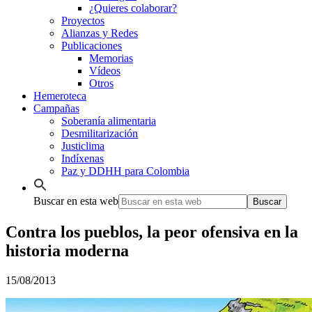
¿Quieres colaborar?
Proyectos
Alianzas y Redes
Publicaciones
Memorias
Vídeos
Otros
Hemeroteca
Campañas
Soberanía alimentaria
Desmilitarización
Justiclima
Indíxenas
Paz y DDHH para Colombia
Buscar en esta web
Contra los pueblos, la peor ofensiva en la
historia moderna
15/08/2013