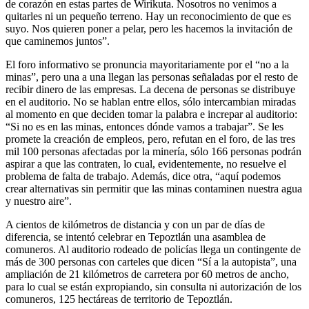
de corazón en estas partes de Wirikuta. Nosotros no venimos a
quitarles ni un pequeño terreno. Hay un reconocimiento de que es
suyo. Nos quieren poner a pelar, pero les hacemos la invitación de
que caminemos juntos”.
El foro informativo se pronuncia mayoritariamente por el “no a la
minas”, pero una a una llegan las personas señaladas por el resto de
recibir dinero de las empresas. La decena de personas se distribuye
en el auditorio. No se hablan entre ellos, sólo intercambian miradas
al momento en que deciden tomar la palabra e increpar al auditorio:
“Si no es en las minas, entonces dónde vamos a trabajar”. Se les
promete la creación de empleos, pero, refutan en el foro, de las tres
mil 100 personas afectadas por la minería, sólo 166 personas podrán
aspirar a que las contraten, lo cual, evidentemente, no resuelve el
problema de falta de trabajo. Además, dice otra, “aquí podemos
crear alternativas sin permitir que las minas contaminen nuestra agua
y nuestro aire”.
A cientos de kilómetros de distancia y con un par de días de
diferencia, se intentó celebrar en Tepoztlán una asamblea de
comuneros. Al auditorio rodeado de policías llega un contingente de
más de 300 personas con carteles que dicen “Sí a la autopista”, una
ampliación de 21 kilómetros de carretera por 60 metros de ancho,
para lo cual se están expropiando, sin consulta ni autorización de los
comuneros, 125 hectáreas de territorio de Tepoztlán.