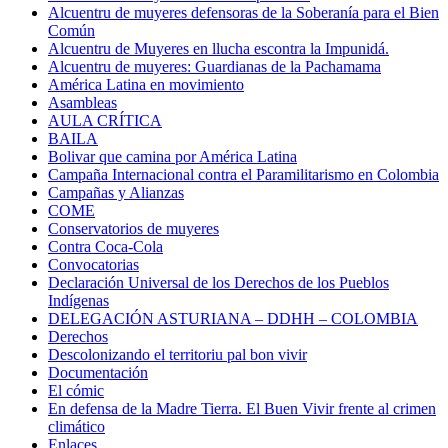
Alcuentru de muyeres defensoras de la Soberanía para el Bien
Común
Alcuentru de Muyeres en llucha escontra la Impunidá.
Alcuentru de muyeres: Guardianas de la Pachamama
América Latina en movimiento
Asambleas
AULA CRÍTICA
BAILA
Bolivar que camina por América Latina
Campaña Internacional contra el Paramilitarismo en Colombia
Campañas y Alianzas
COME
Conservatorios de muyeres
Contra Coca-Cola
Convocatorias
Declaración Universal de los Derechos de los Pueblos
Indígenas
DELEGACIÓN ASTURIANA – DDHH – COLOMBIA
Derechos
Descolonizando el territoriu pal bon vivir
Documentación
El cómic
En defensa de la Madre Tierra. El Buen Vivir frente al crimen
climático
Enlaces