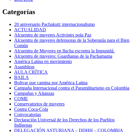
Categorías
20 aniversario Pachakuti: internacionalismo
ACTUALIDAD
Alcuentru de muyeres Activistes pola Paz
Alcuentru de muyeres defensoras de la Soberanía para el Bien
Común
Alcuentru de Muyeres en llucha escontra la Impunidá.
Alcuentru de muyeres: Guardianas de la Pachamama
América Latina en movimiento
Asambleas
AULA CRÍTICA
BAILA
Bolivar que camina por América Latina
Campaña Internacional contra el Paramilitarismo en Colombia
Campañas y Alianzas
COME
Conservatorios de muyeres
Contra Coca-Cola
Convocatorias
Declaración Universal de los Derechos de los Pueblos
Indígenas
DELEGACIÓN ASTURIANA – DDHH – COLOMBIA