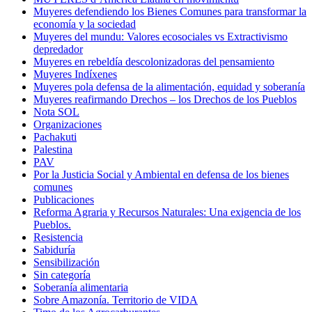
Muyeres defendiendo los Bienes Comunes para transformar la
economía y la sociedad
Muyeres del mundu: Valores ecosociales vs Extractivismo
depredador
Muyeres en rebeldía descolonizadoras del pensamiento
Muyeres Indíxenes
Muyeres pola defensa de la alimentación, equidad y soberanía
Muyeres reafirmando Drechos – los Drechos de los Pueblos
Nota SOL
Organizaciones
Pachakuti
Palestina
PAV
Por la Justicia Social y Ambiental en defensa de los bienes
comunes
Publicaciones
Reforma Agraria y Recursos Naturales: Una exigencia de los
Pueblos.
Resistencia
Sabiduría
Sensibilización
Sin categoría
Soberanía alimentaria
Sobre Amazonía. Territorio de VIDA