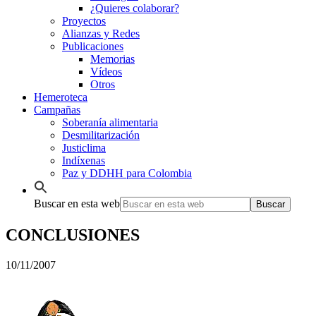
¿Quieres colaborar?
Proyectos
Alianzas y Redes
Publicaciones
Memorias
Vídeos
Otros
Hemeroteca
Campañas
Soberanía alimentaria
Desmilitarización
Justiclima
Indíxenas
Paz y DDHH para Colombia
Buscar en esta web
CONCLUSIONES
10/11/2007