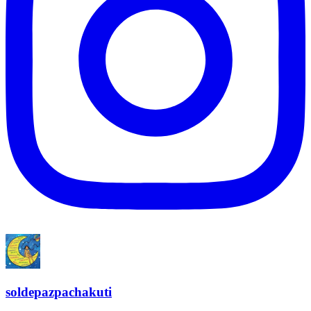
soldepazpachakuti