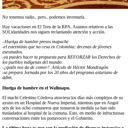
No tenemos radio.. pero.. podemos inventarla.
Hay vacaciones en El Tren de la RPA. Asuntos relativos a las
SOLidaridades nos siguen reclamando atención y acción.
–
Huelga de hambre presos mapuche
-el exterminio que no cesa en Colombia: decenas de jóvenes
asesinados.
-ya puedes hacer tu propuesta para REFORZAR los Derechos de
los pueblos indígenas del mundo.
-¿quién nos da de comer?. Artículo de Héctor Mondragón.
-se prepara Jornada por los 20 años del programa asturiano de
ddhh.
Huelga de hambre en el Wallmapu.
El machi Celestino Córdova atraviesa los días más complejos de su
ayuno en un Hospital de Nueva Imperial, mientras que en Angol
seis de los ocho comuneros que tomaron la medida ya han sido
trasladados al hospital de la comuna. Esto, en medio de infructuosas
conversaciones entre los portavoces y el Gobierno.
La última hora es que con la mediación de diversas instancias y