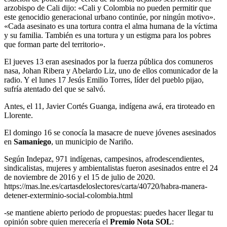
arzobispo de Cali dijo: «Cali y Colombia no pueden permitir que
este genocidio generacional urbano continúe, por ningún motivo».
«Cada asesinato es una tortura contra el alma humana de la víctima
y su familia. También es una tortura y un estigma para los pobres
que forman parte del territorio».
El jueves 13 eran asesinados por la fuerza pública dos comuneros
nasa, Johan Ribera y Abelardo Liz, uno de ellos comunicador de la
radio. Y el lunes 17 Jesús Emilio Torres, líder del pueblo pijao,
sufría atentado del que se salvó.
Antes, el 11, Javier Cortés Guanga, indígena awá, era tiroteado en
Llorente.
El domingo 16 se conocía la masacre de nueve jóvenes asesinados
en
Samaniego
, un municipio de Nariño.
Según Indepaz, 971 indígenas, campesinos, afrodescendientes,
sindicalistas, mujeres y ambientalistas fueron asesinados entre el 24
de noviembre de 2016 y el 15 de julio de 2020.
https://mas.lne.es/cartasdeloslectores/carta/40720/habra-manera-
detener-exterminio-social-colombia.html
-se mantiene abierto periodo de propuestas: puedes hacer llegar tu
opinión sobre quien merecería el
Premio Nota SOL
: