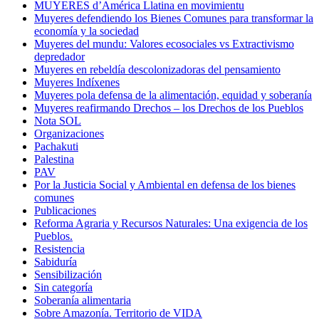
MUYERES d’América Llatina en movimientu
Muyeres defendiendo los Bienes Comunes para transformar la
economía y la sociedad
Muyeres del mundu: Valores ecosociales vs Extractivismo
depredador
Muyeres en rebeldía descolonizadoras del pensamiento
Muyeres Indíxenes
Muyeres pola defensa de la alimentación, equidad y soberanía
Muyeres reafirmando Drechos – los Drechos de los Pueblos
Nota SOL
Organizaciones
Pachakuti
Palestina
PAV
Por la Justicia Social y Ambiental en defensa de los bienes
comunes
Publicaciones
Reforma Agraria y Recursos Naturales: Una exigencia de los
Pueblos.
Resistencia
Sabiduría
Sensibilización
Sin categoría
Soberanía alimentaria
Sobre Amazonía. Territorio de VIDA