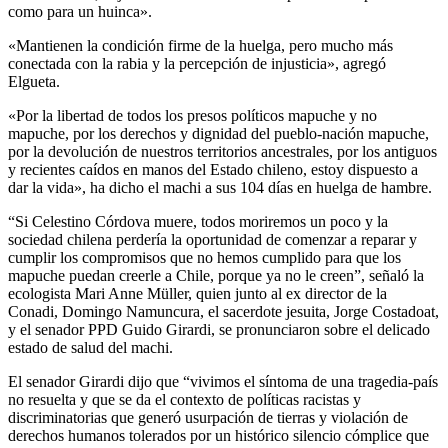
como para un huinca».
«Mantienen la condición firme de la huelga, pero mucho más
conectada con la rabia y la percepción de injusticia», agregó
Elgueta.
«Por la libertad de todos los presos políticos mapuche y no
mapuche, por los derechos y dignidad del pueblo-nación mapuche,
por la devolución de nuestros territorios ancestrales, por los antiguos
y recientes caídos en manos del Estado chileno, estoy dispuesto a
dar la vida», ha dicho el machi a sus 104 días en huelga de hambre.
“Si Celestino Córdova muere, todos moriremos un poco y la
sociedad chilena perdería la oportunidad de comenzar a reparar y
cumplir los compromisos que no hemos cumplido para que los
mapuche puedan creerle a Chile, porque ya no le creen”, señaló la
ecologista Mari Anne Müller, quien junto al ex director de la
Conadi, Domingo Namuncura, el sacerdote jesuita, Jorge Costadoat,
y el senador PPD Guido Girardi, se pronunciaron sobre el delicado
estado de salud del machi.
El senador Girardi dijo que “vivimos el síntoma de una tragedia-país
no resuelta y que se da el contexto de políticas racistas y
discriminatorias que generó usurpación de tierras y violación de
derechos humanos tolerados por un histórico silencio cómplice que