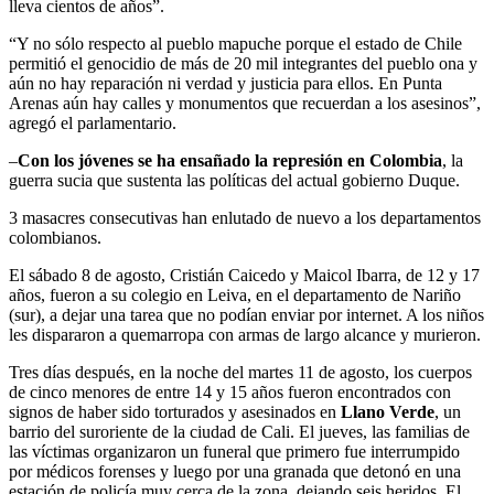
lleva cientos de años”.
“Y no sólo respecto al pueblo mapuche porque el estado de Chile
permitió el genocidio de más de 20 mil integrantes del pueblo ona y
aún no hay reparación ni verdad y justicia para ellos. En Punta
Arenas aún hay calles y monumentos que recuerdan a los asesinos”,
agregó el parlamentario.
–
Con los jóvenes se ha ensañado la represión en Colombia
, la
guerra sucia que sustenta las políticas del actual gobierno Duque.
3 masacres consecutivas han enlutado de nuevo a los departamentos
colombianos.
El sábado 8 de agosto, Cristián Caicedo y Maicol Ibarra, de 12 y 17
años, fueron a su colegio en Leiva, en el departamento de Nariño
(sur), a dejar una tarea que no podían enviar por internet. A los niños
les dispararon a quemarropa con armas de largo alcance y murieron.
Tres días después, en la noche del martes 11 de agosto, los cuerpos
de cinco menores de entre 14 y 15 años fueron encontrados con
signos de haber sido torturados y asesinados en
Llano Verde
, un
barrio del suroriente de la ciudad de Cali. El jueves, las familias de
las víctimas organizaron un funeral que primero fue interrumpido
por médicos forenses y luego por una granada que detonó en una
estación de policía muy cerca de la zona, dejando seis heridos. El