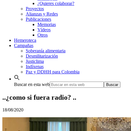
¿Quieres colaborar?
Proyectos
Alianzas y Redes
Publicaciones
Memorias
Vídeos
Otros
Hemeroteca
Campañas
Soberanía alimentaria
Desmilitarización
Justiclima
Indíxenas
Paz y DDHH para Colombia
Buscar en esta web
..¿como si fuera radio? ..
18/08/2020