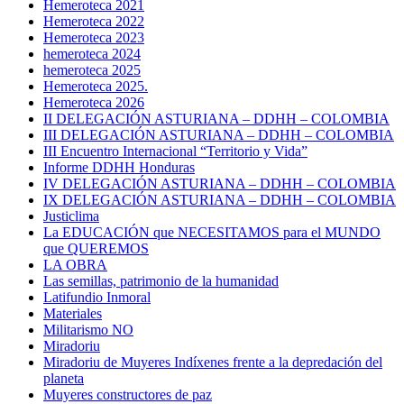
Hemeroteca 2021
Hemeroteca 2022
Hemeroteca 2023
hemeroteca 2024
hemeroteca 2025
Hemeroteca 2025.
Hemeroteca 2026
II DELEGACIÓN ASTURIANA – DDHH – COLOMBIA
III DELEGACIÓN ASTURIANA – DDHH – COLOMBIA
III Encuentro Internacional “Territorio y Vida”
Informe DDHH Honduras
IV DELEGACIÓN ASTURIANA – DDHH – COLOMBIA
IX DELEGACIÓN ASTURIANA – DDHH – COLOMBIA
Justiclima
La EDUCACIÓN que NECESITAMOS para el MUNDO
que QUEREMOS
LA OBRA
Las semillas, patrimonio de la humanidad
Latifundio Inmoral
Materiales
Militarismo NO
Miradoriu
Miradoriu de Muyeres Indíxenes frente a la depredación del
planeta
Muyeres constructores de paz