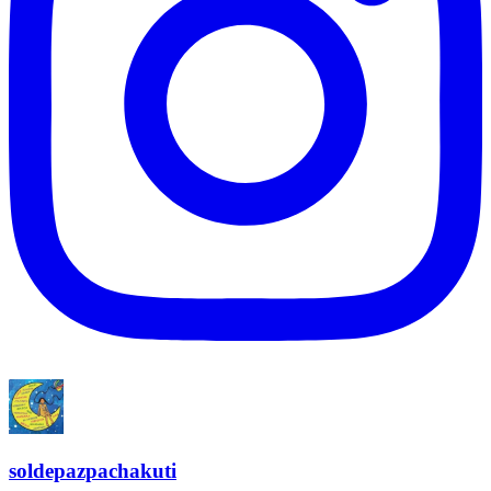
soldepazpachakuti