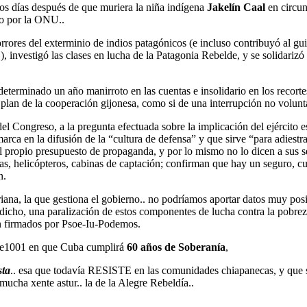
cos días después de que muriera la niña indígena
Jakelín Caal
en circun
do por la ONU..
 horrores del exterminio de indios patagónicos (e incluso contribuyó al
vestigó las clases en lucha de la Patagonia Rebelde, y se solidarizó
determinado un año manirroto en las cuentas e insolidario en los recorte
lan de la cooperación gijonesa, como si de una interrupción no voluntar
del Congreso, a la pregunta efectuada sobre la implicación del ejército 
marca en la difusión de la “cultura de defensa” y que sirve “para adies
el propio presupuesto de propaganda, y por lo mismo no lo dicen a sus 
llas, helicópteros, cabinas de captación; confirman que hay un seguro,
n.
uriana, la que gestiona el gobierno.. no podríamos aportar datos muy pos
 dicho, una paralización de estos componentes de lucha contra la pob
án firmados por Psoe-Iu-Podemos.
icle1001 en que Cuba cumplirá
60 años de Soberanía
,
sta
.. esa que todavía RESISTE en las comunidades chiapanecas, y que
cha xente astur.. la de la Alegre Rebeldía..