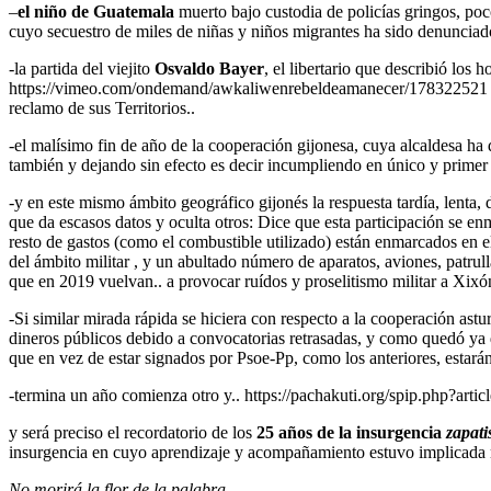
–
el niño de Guatemala
muerto bajo custodia de policías gringos, po
cuyo secuestro de miles de niñas y niños migrantes ha sido denuncia
-la partida del viejito
Osvaldo Bayer
, el libertario que describió los
https://vimeo.com/ondemand/awkaliwenrebeldeamanecer/178322521 ), in
reclamo de sus Territorios..
-el malísimo fin de año de la cooperación gijonesa, cuya alcaldesa ha 
también y dejando sin efecto es decir incumpliendo en único y primer p
-y en este mismo ámbito geográfico gijonés la respuesta tardía, lenta, 
que da escasos datos y oculta otros: Dice que esta participación se en
resto de gastos (como el combustible utilizado) están enmarcados en 
del ámbito militar , y un abultado número de aparatos, aviones, patru
que en 2019 vuelvan.. a provocar ruídos y proselitismo militar a Xixó
-Si similar mirada rápida se hiciera con respecto a la cooperación ast
dineros públicos debido a convocatorias retrasadas, y como quedó ya
que en vez de estar signados por Psoe-Pp, como los anteriores, estar
-termina un año comienza otro y.. https://pachakuti.org/spip.php?art
y será preciso el recordatorio de los
25 años de la insurgencia
zapati
insurgencia en cuyo aprendizaje y acompañamiento estuvo implicada mu
No morirá la flor de la palabra,