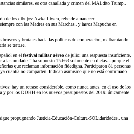
stancias similares, es otra canallada y crimen del MALdito Trump..
 guión de los dibujos: Awka Liwen, rebelde amanecer
 siempre con las Madres en sus Marchas.. y las/os Mapuche en
s bruscos y brutales hacia las políticas de cooperación, malbaratando
ia se tratase.
español en el
festival militar aéreo
de julio: una respuesta insuficiente,
trar a las unidades” ha supuesto 15.663 solamente en dietas…porque el
señorías que reclaman información fidedigna. Participaron 81 personas
 cuya cuantía no comparten. Indican asimismo que no está confirmado
itivos: hay un retraso considerable, como nunca antes, en el uso de los
reza y por los DDHH en los nuevos presupuestos del 2019: únicamente
 sigue propugnando Justicia-Educación-Cultura-SOLidaridades.. una