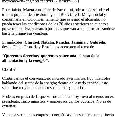
mexicano-en-langreo&catid=86&Itemid=435 )
En el inicio,
Marta
a nombre de Pachakuti, además de saludar el
triunfo popular de este domingo en Bolivia, y la Minga social y
comunitaria en Colombia, lamentó que este año el alcuentru no
pueda tener las condiciones de los 20 años anteriores en cuanto a
presencia masiva, y avanzó jornadas que van a seguir organizándose
hasta la primavera venidera.
El miércoles,
Claribel, Natalia, Pancha, Janaina y Gabriela
,
desde Chile, Granada y Brasil, nos acercaron al tema de
“
Queremos derechos, queremos soberanía: el caso de la
alimentación y la
energía
”
.
Claribel
:
Continuamos el conversatorio iniciado ayer martes, hoy miércoles
hablando del sector de la energía; dentro del estado español, este
sector fue muy conocido por sus puertas giratorias.
Endesa, empresa de la que vamos a hablar hoy, tuvo al menos un ex
presidente, cinco ministros y numerosos cargos públicos. No es de
extrañar.
Vamos a ver que las empresas energéticas necesitan contacto directo