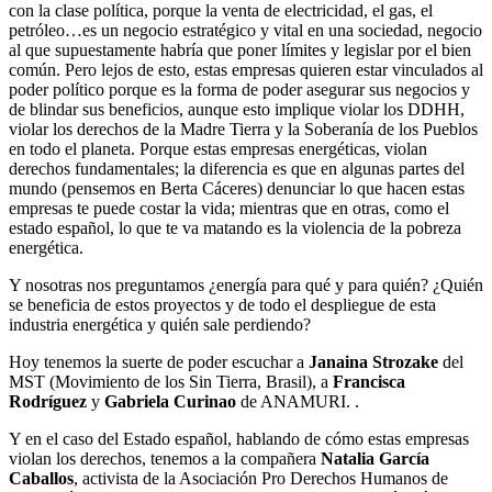
con la clase política, porque la venta de electricidad, el gas, el
petróleo…es un negocio estratégico y vital en una sociedad, negocio
al que supuestamente habría que poner límites y legislar por el bien
común. Pero lejos de esto, estas empresas quieren estar vinculados al
poder político porque es la forma de poder asegurar sus negocios y
de blindar sus beneficios, aunque esto implique violar los DDHH,
violar los derechos de la Madre Tierra y la Soberanía de los Pueblos
en todo el planeta. Porque estas empresas energéticas, violan
derechos fundamentales; la diferencia es que en algunas partes del
mundo (pensemos en Berta Cáceres) denunciar lo que hacen estas
empresas te puede costar la vida; mientras que en otras, como el
estado español, lo que te va matando es la violencia de la pobreza
energética.
Y nosotras nos preguntamos ¿energía para qué y para quién? ¿Quién
se beneficia de estos proyectos y de todo el despliegue de esta
industria energética y quién sale perdiendo?
Hoy tenemos la suerte de poder escuchar a
Janaina Strozake
del
MST (Movimiento de los Sin Tierra, Brasil), a
Francisca
Rodríguez
y
Gabriela Curinao
de ANAMURI. .
Y en el caso del Estado español, hablando de cómo estas empresas
violan los derechos, tenemos a la compañera
Natalia García
Caballos
, activista de la Asociación Pro Derechos Humanos de