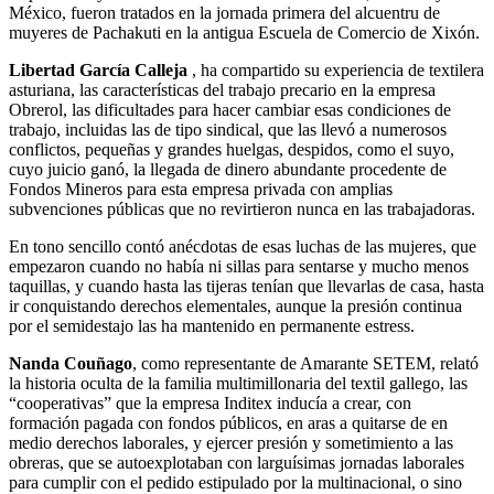
México, fueron tratados en la jornada primera del alcuentru de
muyeres de Pachakuti en la antigua Escuela de Comercio de Xixón.
Libertad García Calleja
, ha compartido su experiencia de textilera
asturiana, las características del trabajo precario en la empresa
Obrerol, las dificultades para hacer cambiar esas condiciones de
trabajo, incluidas las de tipo sindical, que las llevó a numerosos
conflictos, pequeñas y grandes huelgas, despidos, como el suyo,
cuyo juicio ganó, la llegada de dinero abundante procedente de
Fondos Mineros para esta empresa privada con amplias
subvenciones públicas que no revirtieron nunca en las trabajadoras.
En tono sencillo contó anécdotas de esas luchas de las mujeres, que
empezaron cuando no había ni sillas para sentarse y mucho menos
taquillas, y cuando hasta las tijeras tenían que llevarlas de casa, hasta
ir conquistando derechos elementales, aunque la presión continua
por el semidestajo las ha mantenido en permanente estress.
Nanda Couñago
, como representante de Amarante SETEM, relató
la historia oculta de la familia multimillonaria del textil gallego, las
“cooperativas” que la empresa Inditex inducía a crear, con
formación pagada con fondos públicos, en aras a quitarse de en
medio derechos laborales, y ejercer presión y sometimiento a las
obreras, que se autoexplotaban con larguísimas jornadas laborales
para cumplir con el pedido estipulado por la multinacional, o sino