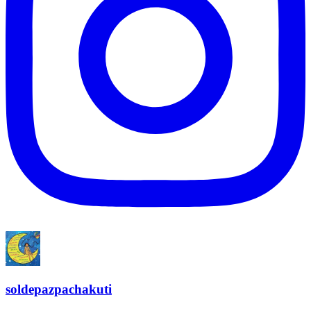
soldepazpachakuti