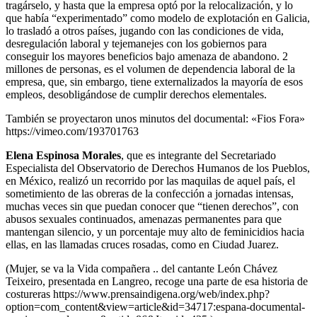
tragárselo, y hasta que la empresa optó por la relocalización, y lo
que había “experimentado” como modelo de explotación en Galicia,
lo trasladó a otros países, jugando con las condiciones de vida,
desregulación laboral y tejemanejes con los gobiernos para
conseguir los mayores beneficios bajo amenaza de abandono. 2
millones de personas, es el volumen de dependencia laboral de la
empresa, que, sin embargo, tiene externalizados la mayoría de esos
empleos, desobligándose de cumplir derechos elementales.
También se proyectaron unos minutos del documental: «Fios Fora»
https://vimeo.com/193701763
Elena Espinosa Morales
, que es integrante del Secretariado
Especialista del Observatorio de Derechos Humanos de los Pueblos,
en México, realizó un recorrido por las maquilas de aquel país, el
sometimiento de las obreras de la confección a jornadas intensas,
muchas veces sin que puedan conocer que “tienen derechos”, con
abusos sexuales continuados, amenazas permanentes para que
mantengan silencio, y un porcentaje muy alto de feminicidios hacia
ellas, en las llamadas cruces rosadas, como en Ciudad Juarez.
(Mujer, se va la Vida compañera .. del cantante León Chávez
Teixeiro, presentada en Langreo, recoge una parte de esa historia de
costureras https://www.prensaindigena.org/web/index.php?
option=com_content&view=article&id=34717:espana-documental-