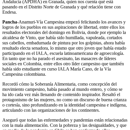
Andalucía (APDHA) en Granada, quien nos cuenta qué está
pasando en el Distrito Norte de Granada y qué relación tiene con
Endesa.
Pancha
-Anamuri-Vía Campesina empezó felicitando los avances y
logros de los pueblos en sus aspiraciones de libertad, entre ellos los
resultados electorales del domingo en Bolivia, donde por ejemplo la
alcaldesa de Vinto, que había sido humillada, vapuleada, cortados
sus cabellos, embadurnada de pintura por los golpistas, ahora había
resultado electa senadora, lo mismo que otro joven que había estado
participando en el IALA, escuela latinoamericana de agroecología.
En tanto que no ha parado el asesinato, las masacres de líderes
sociales en Colombia, entre ellos otro líder campesino que también
había sido estudiante en curso IALA María Cano, de la Vía
Campesina colombiana.
Recordó cómo la Soberanía Alimentaria, como concepción del
movimiento campesino, había pasado al mundo entero, y cómo se
ha ido cada vez más llenando de contenido inspirador. Resaltó el
protagonismo de las mujeres, no como un discurso de buena crianza
o cortesía, sino profundizando en la identidad campesina e indígena,
articulando con las organizaciones de los continentes.
Aseguró que todas las enfermedades y pandemias están relacionadas
con la mala alimentación. Con la pobreza y las desigualdades, y que