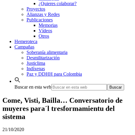
¿Quieres colaborar?
Proyectos
Alianzas y Redes
Publicaciones
Memorias
Vídeos
Otros
Hemeroteca
Campañas
Soberanía alimentaria
Desmilitarización
Justiclima
Indíxenas
Paz y DDHH para Colombia
Buscar en esta web
Come, Visti, Bailla… Conversatorio de
muyeres para´l tresformamientu del
sistema
21/10/2020