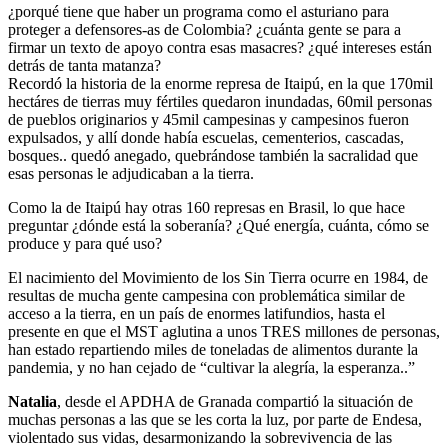
¿porqué tiene que haber un programa como el asturiano para
proteger a defensores-as de Colombia? ¿cuánta gente se para a
firmar un texto de apoyo contra esas masacres? ¿qué intereses están
detrás de tanta matanza?
Recordó la historia de la enorme represa de Itaipú, en la que 170mil
hectáres de tierras muy fértiles quedaron inundadas, 60mil personas
de pueblos originarios y 45mil campesinas y campesinos fueron
expulsados, y allí donde había escuelas, cementerios, cascadas,
bosques.. quedó anegado, quebrándose también la sacralidad que
esas personas le adjudicaban a la tierra.
Como la de Itaipú hay otras 160 represas en Brasil, lo que hace
preguntar ¿dónde está la soberanía? ¿Qué energía, cuánta, cómo se
produce y para qué uso?
El nacimiento del Movimiento de los Sin Tierra ocurre en 1984, de
resultas de mucha gente campesina con problemática similar de
acceso a la tierra, en un país de enormes latifundios, hasta el
presente en que el MST aglutina a unos TRES millones de personas,
han estado repartiendo miles de toneladas de alimentos durante la
pandemia, y no han cejado de “cultivar la alegría, la esperanza..”
Natalia
, desde el APDHA de Granada compartió la situación de
muchas personas a las que se les corta la luz, por parte de Endesa,
violentado sus vidas, desarmonizando la sobrevivencia de las