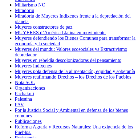
Militarismo NO
Miradoriu
Miradoriu de Muyeres Indíxenes frente a la depredación del
planeta
Muyeres constructores de paz
MUYERES d’América Llatina en movimientu
Muyeres defendiendo los Bienes Comunes para transformar la
economía y la sociedad
Muyeres del mundu: Valores ecosociales vs Extractivismo
depredador
Muyeres en rebeldía descolonizadoras del pensamiento
Muyeres Indíxenes
Muyeres pola defensa de la alimentación, equidad y soberanía
Muyeres reafirmando Drechos – los Drechos de los Pueblos
Nota SOL
Organizaciones
Pachakuti
Palestina
PAV
Por la Justicia Social y Ambiental en defensa de los bienes
comunes
Publicaciones
Reforma Agraria y Recursos Naturales: Una exigencia de los
Pueblos.
Resistencia