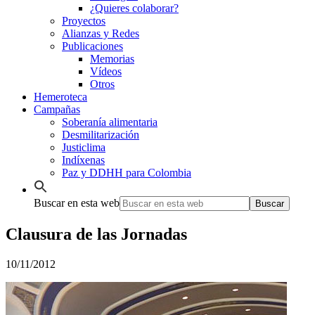
¿Quieres colaborar?
Proyectos
Alianzas y Redes
Publicaciones
Memorias
Vídeos
Otros
Hemeroteca
Campañas
Soberanía alimentaria
Desmilitarización
Justiclima
Indíxenas
Paz y DDHH para Colombia
Buscar en esta web
Clausura de las Jornadas
10/11/2012