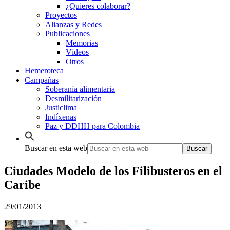
¿Quieres colaborar?
Proyectos
Alianzas y Redes
Publicaciones
Memorias
Vídeos
Otros
Hemeroteca
Campañas
Soberanía alimentaria
Desmilitarización
Justiclima
Indíxenas
Paz y DDHH para Colombia
Buscar en esta web
Ciudades Modelo de los Filibusteros en el
Caribe
29/01/2013