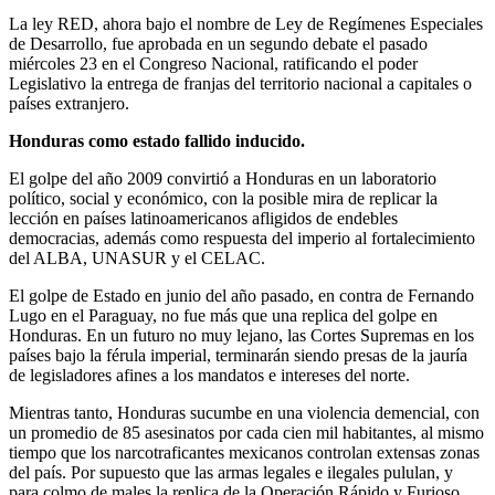
La ley RED, ahora bajo el nombre de Ley de Regímenes Especiales
de Desarrollo, fue aprobada en un segundo debate el pasado
miércoles 23 en el Congreso Nacional, ratificando el poder
Legislativo la entrega de franjas del territorio nacional a capitales o
países extranjero.
Honduras como estado fallido inducido.
El golpe del año 2009 convirtió a Honduras en un laboratorio
político, social y económico, con la posible mira de replicar la
lección en países latinoamericanos afligidos de endebles
democracias, además como respuesta del imperio al fortalecimiento
del ALBA, UNASUR y el CELAC.
El golpe de Estado en junio del año pasado, en contra de Fernando
Lugo en el Paraguay, no fue más que una replica del golpe en
Honduras. En un futuro no muy lejano, las Cortes Supremas en los
países bajo la férula imperial, terminarán siendo presas de la jauría
de legisladores afines a los mandatos e intereses del norte.
Mientras tanto, Honduras sucumbe en una violencia demencial, con
un promedio de 85 asesinatos por cada cien mil habitantes, al mismo
tiempo que los narcotraficantes mexicanos controlan extensas zonas
del país. Por supuesto que las armas legales e ilegales pululan, y
para colmo de males la replica de la Operación Rápido y Furioso