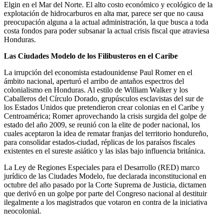
Elgin en el Mar del Norte. El alto costo económico y ecológico de la
explotación de hidrocarburos en alta mar, parece ser que no causa
preocupación alguna a la actual administración, la que busca a toda
costa fondos para poder subsanar la actual crisis fiscal que atraviesa
Honduras.
Las Ciudades Modelo de los Filibusteros en el Caribe
La irrupción del economista estadounidense Paul Romer en el
ámbito nacional, aperturó el arribo de antaños espectros del
colonialismo en Honduras. Al estilo de William Walker y los
Caballeros del Círculo Dorado, grupúsculos esclavistas del sur de
los Estados Unidos que pretendieron crear colonias en el Caribe y
Centroamérica; Romer aprovechando la crisis surgida del golpe de
estado del año 2009, se reunió con la elite de poder nacional, los
cuales aceptaron la idea de rematar franjas del territorio hondureño,
para consolidar estados-ciudad, réplicas de los paraísos fiscales
existentes en el sureste asiático y las islas bajo influencia británica.
La Ley de Regiones Especiales para el Desarrollo (RED) marco
jurídico de las Ciudades Modelo, fue declarada inconstitucional en
octubre del año pasado por la Corte Suprema de Justicia, dictamen
que derivó en un golpe por parte del Congreso nacional al destituir
ilegalmente a los magistrados que votaron en contra de la iniciativa
neocolonial.