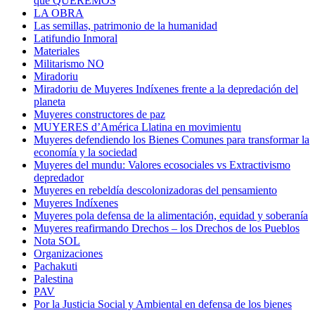
que QUEREMOS
LA OBRA
Las semillas, patrimonio de la humanidad
Latifundio Inmoral
Materiales
Militarismo NO
Miradoriu
Miradoriu de Muyeres Indíxenes frente a la depredación del
planeta
Muyeres constructores de paz
MUYERES d’América Llatina en movimientu
Muyeres defendiendo los Bienes Comunes para transformar la
economía y la sociedad
Muyeres del mundu: Valores ecosociales vs Extractivismo
depredador
Muyeres en rebeldía descolonizadoras del pensamiento
Muyeres Indíxenes
Muyeres pola defensa de la alimentación, equidad y soberanía
Muyeres reafirmando Drechos – los Drechos de los Pueblos
Nota SOL
Organizaciones
Pachakuti
Palestina
PAV
Por la Justicia Social y Ambiental en defensa de los bienes