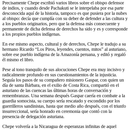
Precisamente Chepe escribió varios libros sobre el obispo defensor
de indios, y cuando desde Pachakuti se le interpelaba por esa parte
desconocida aquí de la historia, tampoco es que pusiera por la nubes
al obispo: decía que cumplía con su deber de defender a las cultura y
a los pueblos originarios, pero que la defensa más consecuente y
permanente de dicha defensa de derechos ha sido y es y corresponde
a los propios pueblos indígenas.
En ese mismo aspecto, cultural y de derechos, Chepe le tradujo a su
hermano Ricardo “Los Piros, leyendes, cuentos, mitos” al asturiano,
sobre ese pueblo indígena de la Amazonía peruana, y editó y regaló
él mismo el libro.
Pese al tono tranquilo de sus alocuciones Chepe era muy incisivo y
radicalmente profundo en sus cuestionamientos de la injusticia.
Seguía los pasos de su compañero misionero Gaspar, con quien un
día de santa Bárbara, en el exilio de Costa Rica, compartió en el
asturiano de las cuencas las últimas horas de conversación y
remembranzas. Una semana después Gaspar caería en combate a la
guardia somocista, su cuerpo sería rescatado y escondido por los
guerrilleros sandinistas, hasta que medio año después, con el triunfo
insurreccional, sería honrado en ceremonia que contó con la
presencia de delegación asturiana.
Chepe volvería a la Nicaragua de esperanzas infinitas de aquel