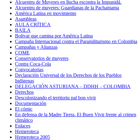
Alcuentru de Muyeres en llucha escontra la Impunidá.
Alcuentru de muyeres: Guardianas de la Pachamama
América Latina en movimiento
Asambleas
AULA CRÍTICA
BAILA
Bolivar que camina por América Latina
Campaña Internacional contra el Paramilitarismo en Colombia
Campañas y Alianzas
COME
Conservatorios de muyeres
Contra Coca-Cola
Convocatorias
Declaración Universal de los Derechos de los Pueblos
Indígenas
DELEGACIÓN ASTURIANA – DDHH – COLOMBIA
Derechos
Descolonizando el territoriu pal bon vivir
Documentación
El cómic
En defensa de la Madre Tierra. El Buen Vivir frente al crimen
climático
Enlaces
Hemeroteca
Hemeroteca 2005