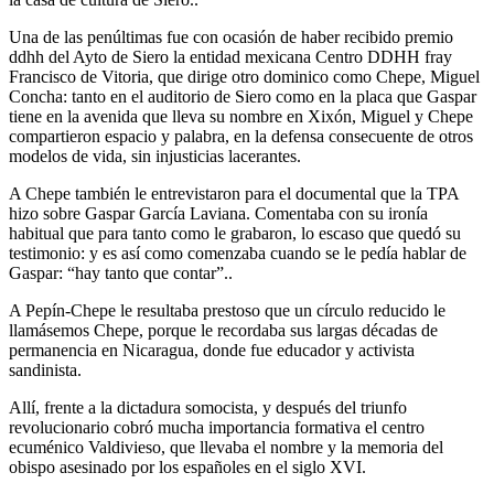
Una de las penúltimas fue con ocasión de haber recibido premio
ddhh del Ayto de Siero la entidad mexicana Centro DDHH fray
Francisco de Vitoria, que dirige otro dominico como Chepe, Miguel
Concha: tanto en el auditorio de Siero como en la placa que Gaspar
tiene en la avenida que lleva su nombre en Xixón, Miguel y Chepe
compartieron espacio y palabra, en la defensa consecuente de otros
modelos de vida, sin injusticias lacerantes.
A Chepe también le entrevistaron para el documental que la TPA
hizo sobre Gaspar García Laviana. Comentaba con su ironía
habitual que para tanto como le grabaron, lo escaso que quedó su
testimonio: y es así como comenzaba cuando se le pedía hablar de
Gaspar: “hay tanto que contar”..
A Pepín-Chepe le resultaba prestoso que un círculo reducido le
llamásemos Chepe, porque le recordaba sus largas décadas de
permanencia en Nicaragua, donde fue educador y activista
sandinista.
Allí, frente a la dictadura somocista, y después del triunfo
revolucionario cobró mucha importancia formativa el centro
ecuménico Valdivieso, que llevaba el nombre y la memoria del
obispo asesinado por los españoles en el siglo XVI.