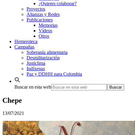
¿Quieres colaborar?
Proyectos
Alianzas y Redes
Publicaciones
Memorias
Vídeos
Otros
Hemeroteca
Campañas
Soberanía alimentaria
Desmilitarización
Justiclima
Indíxenas
Paz y DDHH para Colombia
Buscar en esta web
Chepe
13/07/2021