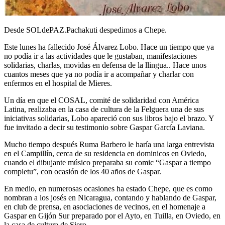
Desde SOLdePAZ.Pachakuti despedimos a Chepe.
Este lunes ha fallecido José Álvarez Lobo. Hace un tiempo que ya
no podía ir a las actividades que le gustaban, manifestaciones
solidarias, charlas, movidas en defensa de la llingua.. Hace unos
cuantos meses que ya no podía ir a acompañar y charlar con
enfermos en el hospital de Mieres.
Un día en que el COSAL, comité de solidaridad con América
Latina, realizaba en la casa de cultura de la Felguera una de sus
iniciativas solidarias, Lobo apareció con sus libros bajo el brazo. Y
fue invitado a decir su testimonio sobre Gaspar García Laviana.
Mucho tiempo después Ruma Barbero le haría una larga entrevista
en el Campillín, cerca de su residencia en dominicos en Oviedo,
cuando el dibujante músico preparaba su comic “Gaspar a tiempo
completu”, con ocasión de los 40 años de Gaspar.
En medio, en numerosas ocasiones ha estado Chepe, que es como
nombran a los josés en Nicaragua, contando y hablando de Gaspar,
en club de prensa, en asociaciones de vecinos, en el homenaje a
Gaspar en Gijón Sur preparado por el Ayto, en Tuilla, en Oviedo, en
la casa de cultura de Siero..