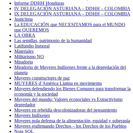
Informe DDHH Honduras
IV DELEGACIÓN ASTURIANA – DDHH – COLOMBIA
IX DELEGACIÓN ASTURIANA – DDHH – COLOMBIA
Justiclima
La EDUCACIÓN que NECESITAMOS para el MUNDO
que QUEREMOS
LA OBRA
Las semillas, patrimonio de la humanidad
Latifundio Inmoral
Materiales
Militarismo NO
Miradoriu
Miradoriu de Muyeres Indíxenes frente a la depredación del
planeta
Muyeres constructores de paz
MUYERES d’América Llatina en movimientu
Muyeres defendiendo los Bienes Comunes para transformar la
economía y la sociedad
Muyeres del mundu: Valores ecosociales vs Extractivismo
depredador
Muyeres en rebeldía descolonizadoras del pensamiento
Muyeres Indíxenes
Muyeres pola defensa de la alimentación, equidad y soberanía
Muyeres reafirmando Drechos – los Drechos de los Pueblos
Nota SOL