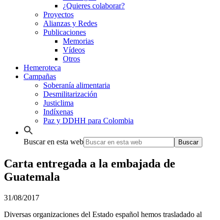
¿Quieres colaborar?
Proyectos
Alianzas y Redes
Publicaciones
Memorias
Vídeos
Otros
Hemeroteca
Campañas
Soberanía alimentaria
Desmilitarización
Justiclima
Indíxenas
Paz y DDHH para Colombia
Buscar en esta web
Carta entregada a la embajada de
Guatemala
31/08/2017
Diversas organizaciones del Estado español hemos trasladado al