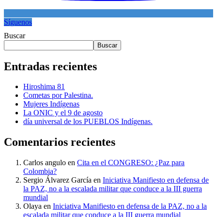
Síguenos
Buscar
Buscar
Entradas recientes
Hiroshima 81
Cometas por Palestina.
Mujeres Indígenas
La ONIC y el 9 de agosto
día universal de los PUEBLOS Indígenas.
Comentarios recientes
Carlos angulo
en
Cita en el CONGRESO: ¿Paz para
Colombia?
Sergio Álvarez García
en
Iniciativa Manifiesto en defensa de
la PAZ, no a la escalada militar que conduce a la III guerra
mundial
Olaya
en
Iniciativa Manifiesto en defensa de la PAZ, no a la
escalada militar que conduce a la III guerra mundial