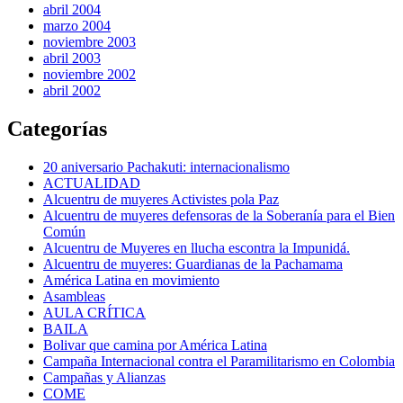
abril 2004
marzo 2004
noviembre 2003
abril 2003
noviembre 2002
abril 2002
Categorías
20 aniversario Pachakuti: internacionalismo
ACTUALIDAD
Alcuentru de muyeres Activistes pola Paz
Alcuentru de muyeres defensoras de la Soberanía para el Bien
Común
Alcuentru de Muyeres en llucha escontra la Impunidá.
Alcuentru de muyeres: Guardianas de la Pachamama
América Latina en movimiento
Asambleas
AULA CRÍTICA
BAILA
Bolivar que camina por América Latina
Campaña Internacional contra el Paramilitarismo en Colombia
Campañas y Alianzas
COME