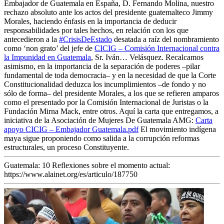
Embajador de Guatemala en España, D. Fernando Molina, nuestro
rechazo absoluto ante los actos del presidente guatemalteco Jimmy
Morales, haciendo énfasis en la importancia de deducir
responsabilidades por tales hechos, en relación con los que
antecedieron a la
#CrisisDeEstado
desatada a raíz del nombramiento
como ‘non grato’ del jefe de
CICIG – Comisión Internacional contra
la Impunidad en Guatemala
, Sr. Iván… Velásquez. Recalcamos
asimismo, en la importancia de la separación de poderes –pilar
fundamental de toda democracia– y en la necesidad de que la Corte
Constitucionalidad deduzca los incumplimientos –de fondo y no
sólo de forma– del presidente Morales, a los que se refieren amparos
como el presentado por la Comisión Internacional de Juristas o la
Fundación Mirna Mack, entre otros. Aquí la carta que entregamos, a
iniciativa de la Asociación de Mujeres De Guatemala AMG:
Carta
apoyo CICIG – Embajador Guatemala.pdf
El movimiento indígena
maya sigue proponiendo como salida a la corrupción reformas
estructurales, un proceso Constituyente.
Guatemala: 10 Reflexiones sobre el momento actual:
https://www.alainet.org/es/articulo/187750