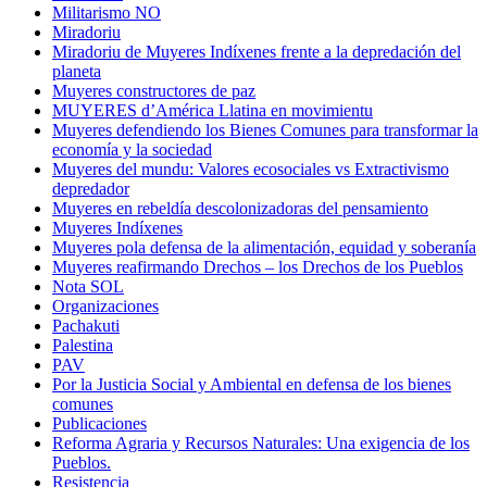
Militarismo NO
Miradoriu
Miradoriu de Muyeres Indíxenes frente a la depredación del
planeta
Muyeres constructores de paz
MUYERES d’América Llatina en movimientu
Muyeres defendiendo los Bienes Comunes para transformar la
economía y la sociedad
Muyeres del mundu: Valores ecosociales vs Extractivismo
depredador
Muyeres en rebeldía descolonizadoras del pensamiento
Muyeres Indíxenes
Muyeres pola defensa de la alimentación, equidad y soberanía
Muyeres reafirmando Drechos – los Drechos de los Pueblos
Nota SOL
Organizaciones
Pachakuti
Palestina
PAV
Por la Justicia Social y Ambiental en defensa de los bienes
comunes
Publicaciones
Reforma Agraria y Recursos Naturales: Una exigencia de los
Pueblos.
Resistencia