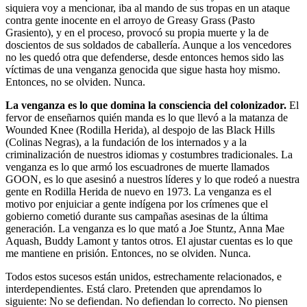
siquiera voy a mencionar, iba al mando de sus tropas en un ataque
contra gente inocente en el arroyo de Greasy Grass (Pasto
Grasiento), y en el proceso, provocó su propia muerte y la de
doscientos de sus soldados de caballería. Aunque a los vencedores
no les quedó otra que defenderse, desde entonces hemos sido las
víctimas de una venganza genocida que sigue hasta hoy mismo.
Entonces, no se olviden. Nunca.
La venganza es lo que domina la consciencia del colonizador.
El
fervor de enseñarnos quién manda es lo que llevó a la matanza de
Wounded Knee (Rodilla Herida), al despojo de las Black Hills
(Colinas Negras), a la fundación de los internados y a la
criminalización de nuestros idiomas y costumbres tradicionales. La
venganza es lo que armó los escuadrones de muerte llamados
GOON, es lo que asesinó a nuestros líderes y lo que rodeó a nuestra
gente en Rodilla Herida de nuevo en 1973. La venganza es el
motivo por enjuiciar a gente indígena por los crímenes que el
gobierno cometió durante sus campañas asesinas de la última
generación. La venganza es lo que mató a Joe Stuntz, Anna Mae
Aquash, Buddy Lamont y tantos otros. El ajustar cuentas es lo que
me mantiene en prisión. Entonces, no se olviden. Nunca.
Todos estos sucesos están unidos, estrechamente relacionados, e
interdependientes. Está claro. Pretenden que aprendamos lo
siguiente: No se defiendan. No defiendan lo correcto. No piensen