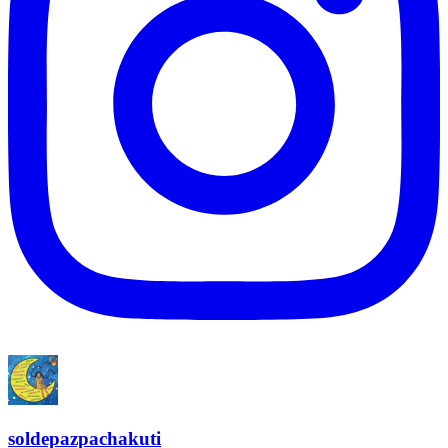
soldepazpachakuti