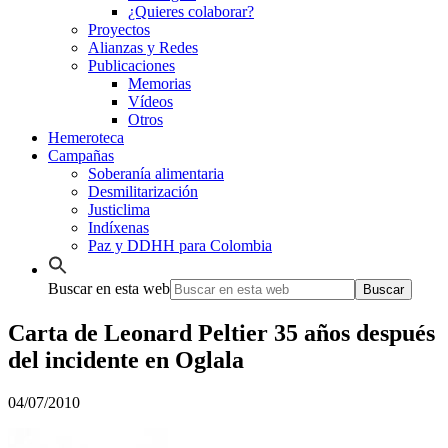
¿Quieres colaborar?
Proyectos
Alianzas y Redes
Publicaciones
Memorias
Vídeos
Otros
Hemeroteca
Campañas
Soberanía alimentaria
Desmilitarización
Justiclima
Indíxenas
Paz y DDHH para Colombia
Buscar en esta web
Carta de Leonard Peltier 35 años después
del incidente en Oglala
04/07/2010