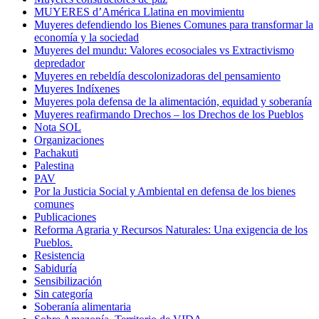
MUYERES d’América Llatina en movimientu
Muyeres defendiendo los Bienes Comunes para transformar la
economía y la sociedad
Muyeres del mundu: Valores ecosociales vs Extractivismo
depredador
Muyeres en rebeldía descolonizadoras del pensamiento
Muyeres Indíxenes
Muyeres pola defensa de la alimentación, equidad y soberanía
Muyeres reafirmando Drechos – los Drechos de los Pueblos
Nota SOL
Organizaciones
Pachakuti
Palestina
PAV
Por la Justicia Social y Ambiental en defensa de los bienes
comunes
Publicaciones
Reforma Agraria y Recursos Naturales: Una exigencia de los
Pueblos.
Resistencia
Sabiduría
Sensibilización
Sin categoría
Soberanía alimentaria