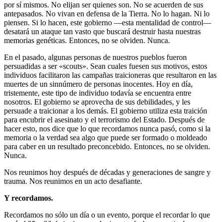
por sí mismos. No elijan ser quienes son. No se acuerden de sus
antepasados. No vivan en defensa de la Tierra. No lo hagan. Ni lo
piensen. Si lo hacen, este gobierno ––esta mentalidad de control––
desatará un ataque tan vasto que buscará destruir hasta nuestras
memorias genéticas. Entonces, no se olviden. Nunca.
En el pasado, algunas personas de nuestros pueblos fueron
persuadidas a ser «scouts». Sean cuales fuesen sus motivos, estos
individuos facilitaron las campañas traicioneras que resultaron en las
muertes de un sinnúmero de personas inocentes. Hoy en día,
tristemente, este tipo de individuo todavía se encuentra entre
nosotros. El gobierno se aprovecha de sus debilidades, y les
persuade a traicionar a los demás. El gobierno utiliza esta traición
para encubrir el asesinato y el terrorismo del Estado. Después de
hacer esto, nos dice que lo que recordamos nunca pasó, como si la
memoria o la verdad sea algo que puede ser formado o moldeado
para caber en un resultado preconcebido. Entonces, no se olviden.
Nunca.
Nos reunimos hoy después de décadas y generaciones de sangre y
trauma. Nos reunimos en un acto desafiante.
Y recordamos.
Recordamos no sólo un día o un evento, porque el recordar lo que