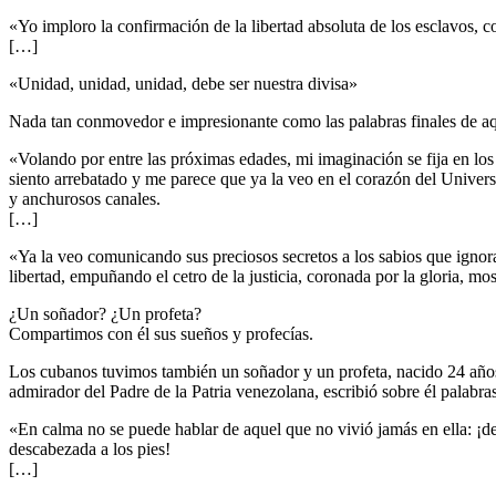
«Yo imploro la confirmación de la libertad absoluta de los esclavos, c
[…]
«Unidad, unidad, unidad, debe ser nuestra divisa»
Nada tan conmovedor e impresionante como las palabras finales de aque
«Volando por entre las próximas edades, mi imaginación se fija en los 
siento arrebatado y me parece que ya la veo en el corazón del Univers
y anchurosos canales.
[…]
«Ya la veo comunicando sus preciosos secretos a los sabios que ignoran
libertad, empuñando el cetro de la justicia, coronada por la gloria, 
¿Un soñador? ¿Un profeta?
Compartimos con él sus sueños y profecías.
Los cubanos tuvimos también un soñador y un profeta, nacido 24 años d
admirador del Padre de la Patria venezolana, escribió sobre él palabr
«En calma no se puede hablar de aquel que no vivió jamás en ella: ¡de
descabezada a los pies!
[…]