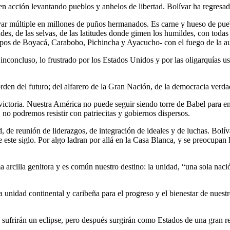
á en acción levantando pueblos y anhelos de libertad. Bolívar ha regresad
ar múltiple en millones de puños hermanados. Es carne y hueso de pueblo
 de las selvas, de las latitudes donde gimen los humildes, con todas las 
mpos de Boyacá, Carabobo, Pichincha y Ayacucho- con el fuego de la aud
nconcluso, lo frustrado por los Estados Unidos y por las oligarquías us
o orden del futuro; del alfarero de la Gran Nación, de la democracia verd
 victoria. Nuestra América no puede seguir siendo torre de Babel para e
no podremos resistir con patriecitas y gobiernos dispersos.
, de reunión de liderazgos, de integración de ideales y de luchas. Bolí
 este siglo. Por algo ladran por allá en la Casa Blanca, y se preocupan
rcilla genitora y es común nuestro destino: la unidad, “una sola nación
a unidad continental y caribeña para el progreso y el bienestar de nuest
ufrirán un eclipse, pero después surgirán como Estados de una gran re