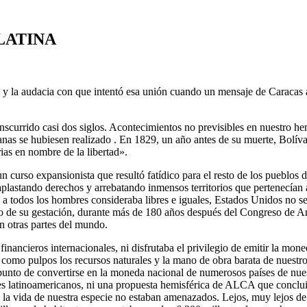
LATINA
 y la audacia con que intentó esa unión cuando un mensaje de Caracas a
currido casi dos siglos. Acontecimientos no previsibles en nuestro hem
canas se hubiesen realizado . En 1829, un año antes de su muerte, Bol
ias en nombre de la libertad».
 curso expansionista que resultó fatídico para el resto de los pueblos 
aplastando derechos y arrebatando inmensos territorios que pertenecían 
e a todos los hombres consideraba libres e iguales, Estados Unidos no se 
de su gestación, durante más de 180 años después del Congreso de Ango
en otras partes del mundo.
ancieros internacionales, ni disfrutaba el privilegio de emitir la moned
omo pulpos los recursos naturales y la mano de obra barata de nuestros
 punto de convertirse en la moneda nacional de numerosos países de nues
ses latinoamericanos, ni una propuesta hemisférica de ALCA que concluir
a la vida de nuestra especie no estaban amenazados. Lejos, muy lejos d