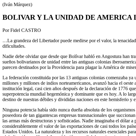
(Iván Márquez)
BOLIVAR Y LA UNIDAD DE AMERICA 
Por Fidel CASTRO
…La grandeza del Libertador puede medirse por el valor, la tenacidad
dificultades.
Nadie debe olvidar que desde que Bolívar habló en Angostura han trans
sueños bolivarianos de unidad entre las antiguas colonias iberoameri
parecen destinados por la Providencia para plagar la América de miser
La federación constituida por las 13 antiguas colonias comenzaba ya un
millones y millones de indios norteamericanos, avanzó hacia el oeste 
institución legal, casi cien años después de la declaración de 1776 qu
superpotencia mundial hegemónica y dominante que es hoy. A lo largo 
destino de nuestras débiles y divididas naciones en este hemisferio y 
Ninguna potencia había sido nunca dueña absoluta de los organismos fin
poseedora de tan gigantescas empresas transnacionales que succionan c
las armas más destructoras y sofisticadas. Nadie imaginaba el dólar a
considerablemente el valor de las exportaciones de casi todos los paí
Estados Unidos. La naturaleza y los recursos naturales esenciales par