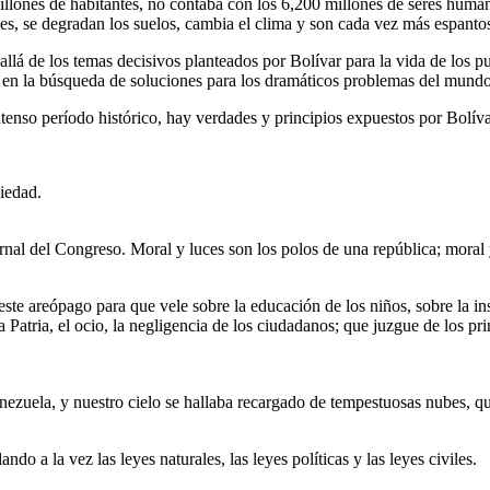
illones de habitantes, no contaba con los 6,200 millones de seres huma
s, se degradan los suelos, cambia el clima y son cada vez más espantos
lá de los temas decisivos planteados por Bolívar para la vida de los p
en la búsqueda de soluciones para los dramáticos problemas del mundo 
ntenso período histórico, hay verdades y principios expuestos por Bolí
iedad.
nal del Congreso. Moral y luces son los polos de una república; moral 
e areópago para que vele sobre la educación de los niños, sobre la ins
la Patria, el ocio, la negligencia de los ciudadanos; que juzgue de los p
Venezuela, y nuestro cielo se hallaba recargado de tempestuosas nubes, 
ndo a la vez las leyes naturales, las leyes políticas y las leyes civiles.