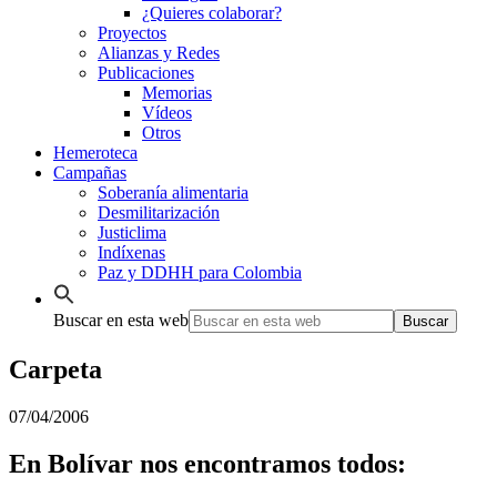
¿Quieres colaborar?
Proyectos
Alianzas y Redes
Publicaciones
Memorias
Vídeos
Otros
Hemeroteca
Campañas
Soberanía alimentaria
Desmilitarización
Justiclima
Indíxenas
Paz y DDHH para Colombia
Buscar en esta web
Carpeta
07/04/2006
En Bolívar nos encontramos todos: