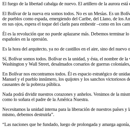
El fuego de la libertad cabalga de nuevo. El artillero de la aurora est
El Bolívar de la nueva era somos todos. No es un Mesías. Es un Bolív
de pueblos como espada, emergiendo del Caribe, del Llano, de los Andes,
en sus ojos, espera el toque del clarín para embestir –como en los ca
Él es la revolución que no puede aplazarse más. Debemos terminar lo i
españoles en la opresión.
Es la hora del arquitecto, ya no de castillos en el aire, sino del nuev
Sí, Bolívar somos todos. Bolívar es la unidad, y ésta, el nombre de la
Washington y Wall Street, desalmados corsarios de guerras coloniales, 
En Bolívar nos encontramos todos. Él es espacio estratégico de unidad
Manuel y el pueblo innúmero, los quijotes y los sanchos victoriosos de
causantes de la pobreza pública.
Nada podrá dividir nuestros corazones y anhelos. Venimos de la misma a
como lo soñara el padre de la América Nuestra.
Necesitamos la unidad interna para la liberación de nuestros países y l
mismo, debemos destruirla”.
“Las naciones que he fundado, luego de prolongada y amarga agonía, s