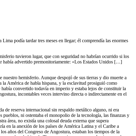
 Lima podía tardar tres meses en llegar; él comprendía las enormes
isferio tuvieron lugar, que con seguridad no habrían ocurrido si los
ívar había advertido premonitoriamente: «Los Estados Unidos […]
de nuestro hemisferio. Aunque despojó de sus tierras y dio muerte a
a la América de habla hispana, y la esclavitud prosiguió como
había convertido todavía en imperio y estaba lejos de constituir la
stura, incontables veces intervino directa o indirectamente en el
a de reserva internacional sin respaldo metálico alguno, ni era
 pueblos, ni ostentaba el monopolio de la tecnología, las finanzas y
tra área, no existía una colosal deuda externa que supera
ía en la anexión de los países de América Latina y el Caribe a
e los años del Congreso de Angostura, estaban los tiempos de la