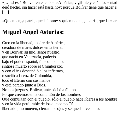
«¡…así está Bolívar en el cielo de América, vigilante y ceñudo, sentado
dejó hecho, sin hacer está hasta hoy: porque Bolívar tiene que hacer 
[…]
«Quien tenga patria, que la honre: y quien no tenga patria, que la co
Miguel Angel Asturias:
Creo en la libertad, madre de América,
creadora de mares dulces en la tierra,
y en Bolívar, su hijo, señor nuestro,
que nació en Venezuela, padeció
bajo el poder español, fue combatido,
sintiose muerto sobre el Chimborazo,
y con el iris descendió a los infiernos,
resucitó a la voz de Colombia,
tocó el Eterno con sus manos
y está parado junto a Dios.
No nos juzgues, Bolívar, antes del día último
Porque creemos en la comunión de los hombres
Que comulgan con el pueblo, sólo el pueblo hace líderes a los hombres
y en la vida perdurable de los que como Tú
libertador, no mueren, cierran los ojos y se quedan velando.