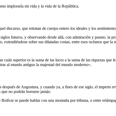
omo imploraría mi vida y la vida de la República.
l discurso, que retratan de cuerpo entero los ideales y los sentimiento
siglos futuros, y observando desde allá, con admiración y pasmo, la pros
o, extendiéndose sobre sus dilatadas costas, entre esos océanos que la 
 cuán superior es la suma de las luces a la suma de las riquezas que le 
mostrar al mundo antiguo la majestad del mundo moderno».
espués de Angostura, y cuando ya, a fines de ese siglo, el imperio revue
as que no podrán borrarse jamás:
 Bolívar se puede hablar con una montaña por tribuna, o entre relámpago