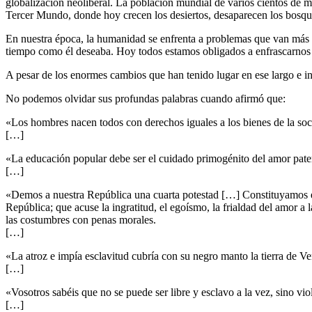
globalización neoliberal. La población mundial de varios cientos de m
Tercer Mundo, donde hoy crecen los desiertos, desaparecen los bosque
En nuestra época, la humanidad se enfrenta a problemas que van más al
tiempo como él deseaba. Hoy todos estamos obligados a enfrascarnos 
A pesar de los enormes cambios que han tenido lugar en ese largo e i
No podemos olvidar sus profundas palabras cuando afirmó que:
«Los hombres nacen todos con derechos iguales a los bienes de la soc
[…]
«La educación popular debe ser el cuidado primogénito del amor pater
[…]
«Demos a nuestra República una cuarta potestad […] Constituyamos est
República; que acuse la ingratitud, el egoísmo, la frialdad del amor a 
las costumbres con penas morales.
[…]
«La atroz e impía esclavitud cubría con su negro manto la tierra de 
[…]
«Vosotros sabéis que no se puede ser libre y esclavo a la vez, sino viola
[…]