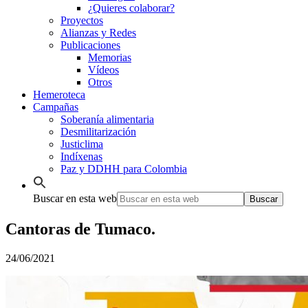
¿Quieres colaborar?
Proyectos
Alianzas y Redes
Publicaciones
Memorias
Vídeos
Otros
Hemeroteca
Campañas
Soberanía alimentaria
Desmilitarización
Justiclima
Indíxenas
Paz y DDHH para Colombia
Buscar en esta web
Cantoras de Tumaco.
24/06/2021