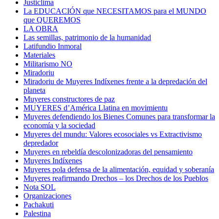
Justiclima
La EDUCACIÓN que NECESITAMOS para el MUNDO
que QUEREMOS
LA OBRA
Las semillas, patrimonio de la humanidad
Latifundio Inmoral
Materiales
Militarismo NO
Miradoriu
Miradoriu de Muyeres Indíxenes frente a la depredación del
planeta
Muyeres constructores de paz
MUYERES d’América Llatina en movimientu
Muyeres defendiendo los Bienes Comunes para transformar la
economía y la sociedad
Muyeres del mundu: Valores ecosociales vs Extractivismo
depredador
Muyeres en rebeldía descolonizadoras del pensamiento
Muyeres Indíxenes
Muyeres pola defensa de la alimentación, equidad y soberanía
Muyeres reafirmando Drechos – los Drechos de los Pueblos
Nota SOL
Organizaciones
Pachakuti
Palestina