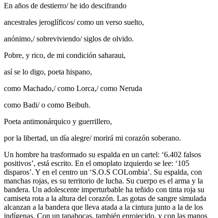
En años de destierro/ he ido descifrando
ancestrales jeroglíficos/ como un verso suelto,
anónimo,/ sobreviviendo/ siglos de olvido.
Pobre, y rico, de mi condición saharaui,
así se lo digo, poeta hispano,
como Machado,/ como Lorca,/ como Neruda
como Badi/ o como Beibuh.
Poeta antimonárquico y guerrillero,
por la libertad, un día alegre/ morirá mi corazón soberano.
Un hombre ha trasformado su espalda en un cartel: ‘6.402 falsos
positivos’, está escrito. En el omoplato izquierdo se lee: ‘105
disparos’. Y en el centro un ‘S.O.S COLombia’. Su espalda, con
manchas rojas, es su territorio de lucha. Su cuerpo es el arma y la
bandera. Un adolescente imperturbable ha teñido con tinta roja su
camiseta rota a la altura del corazón. Las gotas de sangre simulada
alcanzan a la bandera que lleva atada a la cintura junto a la de los
indígenas. Con un tapabocas, también enrojecido, y con las manos