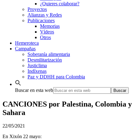
¿Quieres colaborar?
Proyectos
Alianzas y Redes
Publicaciones
Memorias
Vídeos
Otros
Hemeroteca
Campañas
Soberanía alimentaria
Desmilitarización
Justiclima
Indíxenas
Paz y DDHH para Colombia
Buscar en esta web
CANCIONES por Palestina, Colombia y
Sahara
22/05/2021
En Xixón 22 mayo: