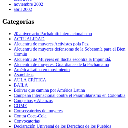
noviembre 2002
abril 2002
Categorías
20 aniversario Pachakuti: internacionalismo
ACTUALIDAD
Alcuentru de muyeres Activistes pola Paz
Alcuentru de muyeres defensoras de la Soberanía para el Bien
Común
Alcuentru de Muyeres en llucha escontra la Impunidá.
Alcuentru de muyeres: Guardianas de la Pachamama
América Latina en movimiento
Asambleas
AULA CRÍTICA
BAILA
Bolivar que camina por América Latina
Campaña Internacional contra el Paramilitarismo en Colombia
Campañas y Alianzas
COME
Conservatorios de muyeres
Contra Coca-Cola
Convocatorias
Declaración Universal de los Derechos de los Pueblos