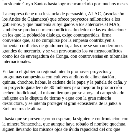
presidente Goyo Santos hasta lograr encarcelarlo por muchos meses.
La empresa tiene una instancia de persuasión, ALAC, (asociación
los Andes de Cajamarca) que ofrece proyectos millonarios a los
gobiernos, y que mantenía subyugados a los anteriores al MAS;
también se producen microconflictos alrededor de las explotaciones
en los que la población dialoga, exige contrapartidas, firma
convenios que, al no cumplirse por la empresa contribuyen a
fomentar conflictos de grado medio, a los que se suman derrames
grandes de mercurio, y se van provocando los ya megaconflictos
como los de envergadura de Conga, con controversias en tribunales
internacionales.
En tanto el gobierno regional intenta promover proyectos y
programas campesinos con cultivos andinos de alimentación ,
quinua, chochos, habas, la cadena de la papa y la pañela de caña, y
un proyecto ganadero de 80 millones para mejorar la producción
lechera tradicional, al mismo tiempo que se apoya al campesinado
indígena en la disputa de tierras y agua con la gran minería
destructora, y se intenta proteger al gran ecosistema de la jalka a
3mil metros de altura.
..hasta que se presente,como esperan, la siguiente confrontación con
la minera Yanacocha, que aunque haya robado el nombre quechua,
siguen llevando los mismos ojos de ávida rapacidad del oro que