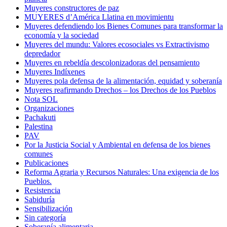
Muyeres constructores de paz
MUYERES d’América Llatina en movimientu
Muyeres defendiendo los Bienes Comunes para transformar la
economía y la sociedad
Muyeres del mundu: Valores ecosociales vs Extractivismo
depredador
Muyeres en rebeldía descolonizadoras del pensamiento
Muyeres Indíxenes
Muyeres pola defensa de la alimentación, equidad y soberanía
Muyeres reafirmando Drechos – los Drechos de los Pueblos
Nota SOL
Organizaciones
Pachakuti
Palestina
PAV
Por la Justicia Social y Ambiental en defensa de los bienes
comunes
Publicaciones
Reforma Agraria y Recursos Naturales: Una exigencia de los
Pueblos.
Resistencia
Sabiduría
Sensibilización
Sin categoría
Soberanía alimentaria