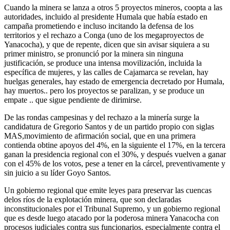
Cuando la minera se lanza a otros 5 proyectos mineros, coopta a las
autoridades, incluido al presidente Humala que había estado en
campaña prometiendo e incluso incitando la defensa de los
territorios y el rechazo a Conga (uno de los megaproyectos de
Yanacocha), y que de repente, dicen que sin avisar siquiera a su
primer ministro, se pronunció por la minera sin ninguna
justificación, se produce una intensa movilización, incluida la
específica de mujeres, y las calles de Cajamarca se revelan, hay
huelgas generales, hay estado de emergencia decretado por Humala,
hay muertos.. pero los proyectos se paralizan, y se produce un
empate .. que sigue pendiente de dirimirse.
De las rondas campesinas y del rechazo a la minería surge la
candidatura de Gregorio Santos y de un partido propio con siglas
MAS,movimiento de afirmación social, que en una primera
contienda obtine apoyos del 4%, en la siguiente el 17%, en la tercera
ganan la presidencia regional con el 30%, y después vuelven a ganar
con el 45% de los votos, pese a tener en la cárcel, preventivamente y
sin juicio a su líder Goyo Santos.
Un gobierno regional que emite leyes para preservar las cuencas
delos ríos de la explotación minera, que son declaradas
inconstitucionales por el Tribunal Supremo, y un gobierno regional
que es desde luego atacado por la poderosa minera Yanacocha con
procesos judiciales contra sus funcionarios, especialmente contra el