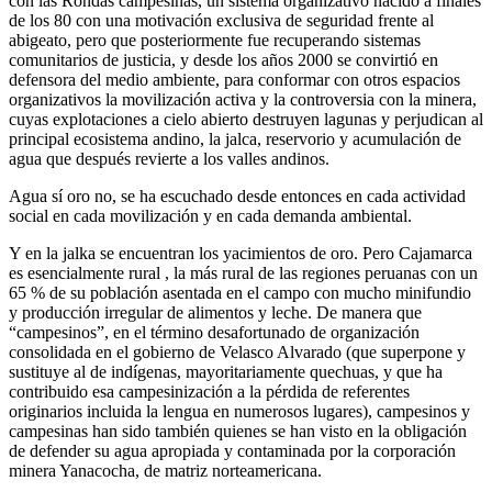
con las Rondas campesinas, un sistema organizativo nacido a finales
de los 80 con una motivación exclusiva de seguridad frente al
abigeato, pero que posteriormente fue recuperando sistemas
comunitarios de justicia, y desde los años 2000 se convirtió en
defensora del medio ambiente, para conformar con otros espacios
organizativos la movilización activa y la controversia con la minera,
cuyas explotaciones a cielo abierto destruyen lagunas y perjudican al
principal ecosistema andino, la jalca, reservorio y acumulación de
agua que después revierte a los valles andinos.
Agua sí oro no, se ha escuchado desde entonces en cada actividad
social en cada movilización y en cada demanda ambiental.
Y en la jalka se encuentran los yacimientos de oro. Pero Cajamarca
es esencialmente rural , la más rural de las regiones peruanas con un
65 % de su población asentada en el campo con mucho minifundio
y producción irregular de alimentos y leche. De manera que
“campesinos”, en el término desafortunado de organización
consolidada en el gobierno de Velasco Alvarado (que superpone y
sustituye al de indígenas, mayoritariamente quechuas, y que ha
contribuido esa campesinización a la pérdida de referentes
originarios incluida la lengua en numerosos lugares), campesinos y
campesinas han sido también quienes se han visto en la obligación
de defender su agua apropiada y contaminada por la corporación
minera Yanacocha, de matriz norteamericana.