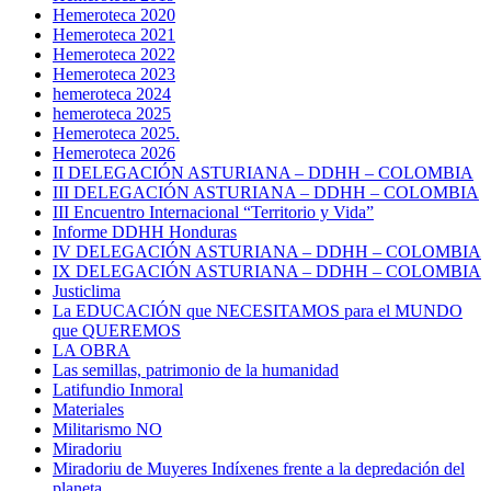
Hemeroteca 2020
Hemeroteca 2021
Hemeroteca 2022
Hemeroteca 2023
hemeroteca 2024
hemeroteca 2025
Hemeroteca 2025.
Hemeroteca 2026
II DELEGACIÓN ASTURIANA – DDHH – COLOMBIA
III DELEGACIÓN ASTURIANA – DDHH – COLOMBIA
III Encuentro Internacional “Territorio y Vida”
Informe DDHH Honduras
IV DELEGACIÓN ASTURIANA – DDHH – COLOMBIA
IX DELEGACIÓN ASTURIANA – DDHH – COLOMBIA
Justiclima
La EDUCACIÓN que NECESITAMOS para el MUNDO
que QUEREMOS
LA OBRA
Las semillas, patrimonio de la humanidad
Latifundio Inmoral
Materiales
Militarismo NO
Miradoriu
Miradoriu de Muyeres Indíxenes frente a la depredación del
planeta