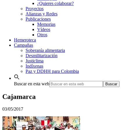
¿Quieres colaborar?
Proyectos
Alianzas y Redes
Publicaciones
Memorias
Vídeos
Otros
Hemeroteca
Campañas
Soberanía alimentaria
Desmilitarización
Justiclima
Indíxenas
Paz y DDHH para Colombia
Buscar en esta web
Cajamarca
03/05/2017