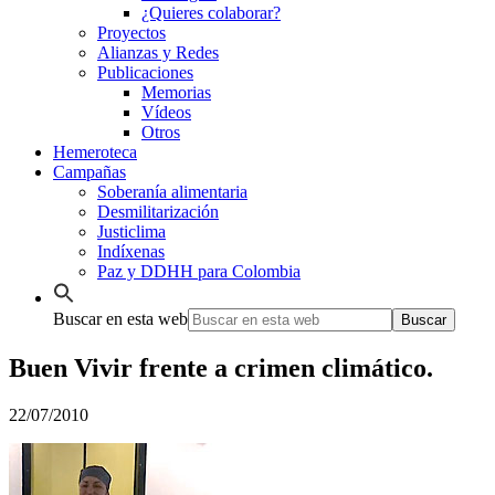
¿Quieres colaborar?
Proyectos
Alianzas y Redes
Publicaciones
Memorias
Vídeos
Otros
Hemeroteca
Campañas
Soberanía alimentaria
Desmilitarización
Justiclima
Indíxenas
Paz y DDHH para Colombia
Buscar en esta web
Buen Vivir frente a crimen climático.
22/07/2010