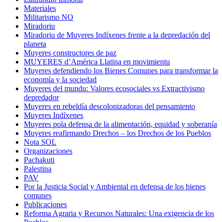
Materiales
Militarismo NO
Miradoriu
Miradoriu de Muyeres Indíxenes frente a la depredación del
planeta
Muyeres constructores de paz
MUYERES d’América Llatina en movimientu
Muyeres defendiendo los Bienes Comunes para transformar la
economía y la sociedad
Muyeres del mundu: Valores ecosociales vs Extractivismo
depredador
Muyeres en rebeldía descolonizadoras del pensamiento
Muyeres Indíxenes
Muyeres pola defensa de la alimentación, equidad y soberanía
Muyeres reafirmando Drechos – los Drechos de los Pueblos
Nota SOL
Organizaciones
Pachakuti
Palestina
PAV
Por la Justicia Social y Ambiental en defensa de los bienes
comunes
Publicaciones
Reforma Agraria y Recursos Naturales: Una exigencia de los