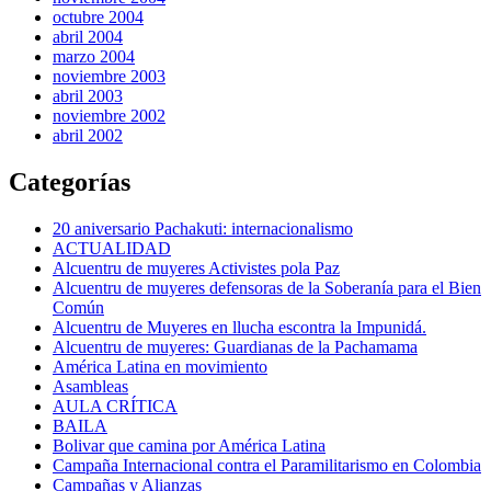
octubre 2004
abril 2004
marzo 2004
noviembre 2003
abril 2003
noviembre 2002
abril 2002
Categorías
20 aniversario Pachakuti: internacionalismo
ACTUALIDAD
Alcuentru de muyeres Activistes pola Paz
Alcuentru de muyeres defensoras de la Soberanía para el Bien
Común
Alcuentru de Muyeres en llucha escontra la Impunidá.
Alcuentru de muyeres: Guardianas de la Pachamama
América Latina en movimiento
Asambleas
AULA CRÍTICA
BAILA
Bolivar que camina por América Latina
Campaña Internacional contra el Paramilitarismo en Colombia
Campañas y Alianzas