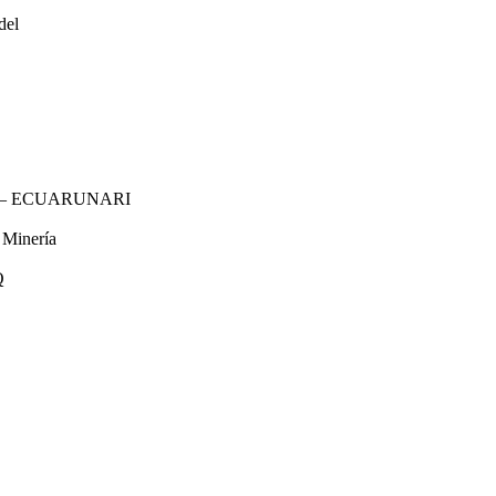
del
ador – ECUARUNARI
 Minería
Q