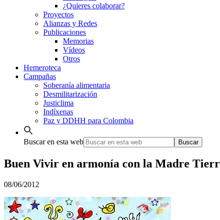
¿Quieres colaborar?
Proyectos
Alianzas y Redes
Publicaciones
Memorias
Vídeos
Otros
Hemeroteca
Campañas
Soberanía alimentaria
Desmilitarización
Justiclima
Indíxenas
Paz y DDHH para Colombia
Buscar en esta web
Buen Vivir en armonía con la Madre Tierra
08/06/2012