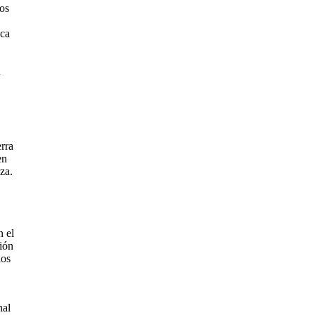
os
ica
a
rra
en
za.
n el
ión
ios
nal