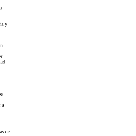
a
ia y
ón
er
dad
os
e a
as de