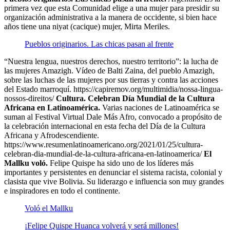
primera vez que esta Comunidad elige a una mujer para presidir su
organización administrativa a la manera de occidente, si bien hace
años tiene una niyat (cacique) mujer, Mirta Meriles.
Pueblos originarios. Las chicas pasan al frente
“Nuestra lengua, nuestros derechos, nuestro territorio”: la lucha de
las mujeres Amazigh. Vídeo de Balti Zaina, del pueblo Amazigh,
sobre las luchas de las mujeres por sus tierras y contra las acciones
del Estado marroquí. https://capiremov.org/multimidia/nossa-lingua-
nossos-direitos/
Cultura. Celebran Día Mundial de la Cultura
Africana en Latinoamérica.
Varias naciones de Latinoamérica se
suman al Festival Virtual Dale Más Afro, convocado a propósito de
la celebración internacional en esta fecha del Día de la Cultura
Africana y Afrodescendiente.
https://www.resumenlatinoamericano.org/2021/01/25/cultura-
celebran-dia-mundial-de-la-cultura-africana-en-latinoamerica/
El
Mallku voló.
Felipe Quispe ha sido uno de los líderes más
importantes y persistentes en denunciar el sistema racista, colonial y
clasista que vive Bolivia. Su liderazgo e influencia son muy grandes
e inspiradores en todo el continente.
Voló el Mallku
¡Felipe Quispe Huanca volverá y será millones!