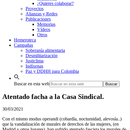
¿Quieres colaborar?
Proyectos
Alianzas y Redes
Publicaciones
Memorias
Vídeos
Otros
Hemeroteca
Campañas
Soberanía alimentaria
Desmilitarización
Justiclima
Indíxenas
Paz y DDHH para Colombia
Buscar en esta web
Atentado facha a la Casa Sindical.
30/03/2021
Con el mismo modus operandi (cobardía, nocturnidad, alevosía..)
que la vandalización de murales de derechos de las mujeres, (en
Madrid y otros lugares), han sufrido atentado fascista los murales de