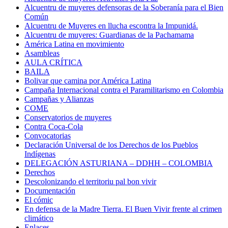
Alcuentru de muyeres defensoras de la Soberanía para el Bien
Común
Alcuentru de Muyeres en llucha escontra la Impunidá.
Alcuentru de muyeres: Guardianas de la Pachamama
América Latina en movimiento
Asambleas
AULA CRÍTICA
BAILA
Bolivar que camina por América Latina
Campaña Internacional contra el Paramilitarismo en Colombia
Campañas y Alianzas
COME
Conservatorios de muyeres
Contra Coca-Cola
Convocatorias
Declaración Universal de los Derechos de los Pueblos
Indígenas
DELEGACIÓN ASTURIANA – DDHH – COLOMBIA
Derechos
Descolonizando el territoriu pal bon vivir
Documentación
El cómic
En defensa de la Madre Tierra. El Buen Vivir frente al crimen
climático
Enlaces