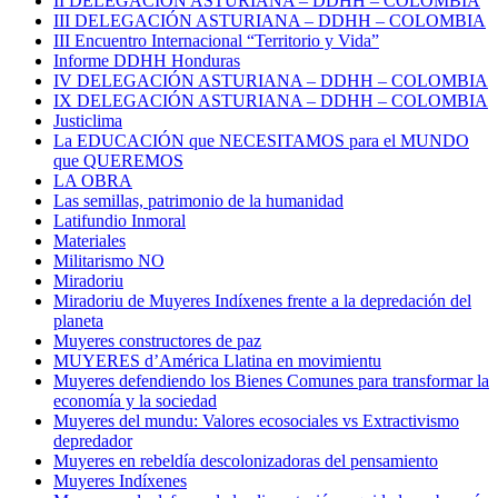
II DELEGACIÓN ASTURIANA – DDHH – COLOMBIA
III DELEGACIÓN ASTURIANA – DDHH – COLOMBIA
III Encuentro Internacional “Territorio y Vida”
Informe DDHH Honduras
IV DELEGACIÓN ASTURIANA – DDHH – COLOMBIA
IX DELEGACIÓN ASTURIANA – DDHH – COLOMBIA
Justiclima
La EDUCACIÓN que NECESITAMOS para el MUNDO
que QUEREMOS
LA OBRA
Las semillas, patrimonio de la humanidad
Latifundio Inmoral
Materiales
Militarismo NO
Miradoriu
Miradoriu de Muyeres Indíxenes frente a la depredación del
planeta
Muyeres constructores de paz
MUYERES d’América Llatina en movimientu
Muyeres defendiendo los Bienes Comunes para transformar la
economía y la sociedad
Muyeres del mundu: Valores ecosociales vs Extractivismo
depredador
Muyeres en rebeldía descolonizadoras del pensamiento
Muyeres Indíxenes