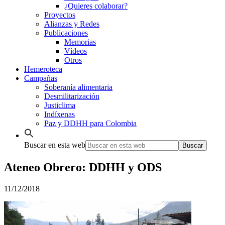
¿Quieres colaborar?
Proyectos
Alianzas y Redes
Publicaciones
Memorias
Vídeos
Otros
Hemeroteca
Campañas
Soberanía alimentaria
Desmilitarización
Justiclima
Indíxenas
Paz y DDHH para Colombia
Buscar en esta web
Ateneo Obrero: DDHH y ODS
11/12/2018