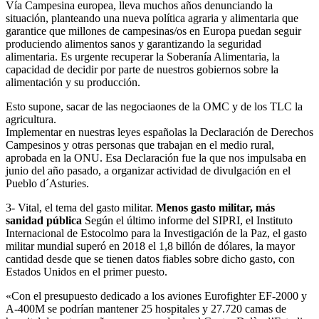
Vía Campesina europea, lleva muchos años denunciando la
situación, planteando una nueva política agraria y alimentaria que
garantice que millones de campesinas/os en Europa puedan seguir
produciendo alimentos sanos y garantizando la seguridad
alimentaria. Es urgente recuperar la Soberanía Alimentaria, la
capacidad de decidir por parte de nuestros gobiernos sobre la
alimentación y su producción.
Esto supone, sacar de las negociaones de la OMC y de los TLC la
agricultura.
Implementar en nuestras leyes españolas la Declaración de Derechos
Campesinos y otras personas que trabajan en el medio rural,
aprobada en la ONU. Esa Declaración fue la que nos impulsaba en
junio del año pasado, a organizar actividad de divulgación en el
Pueblo d´Asturies.
3- Vital, el tema del gasto militar.
Menos gasto militar, más
sanidad pública
Según el último informe del SIPRI, el Instituto
Internacional de Estocolmo para la Investigación de la Paz, el gasto
militar mundial superó en 2018 el 1,8 billón de dólares, la mayor
cantidad desde que se tienen datos fiables sobre dicho gasto, con
Estados Unidos en el primer puesto.
«Con el presupuesto dedicado a los aviones Eurofighter EF-2000 y
A-400M se podrían mantener 25 hospitales y 27.720 camas de