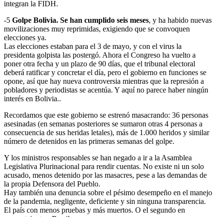
integran la FIDH.
-5
Golpe Bolivia. Se han cumplido seis meses
, y ha habido nuevas
movilizaciones muy reprimidas, exigiendo que se convoquen
elecciones ya.
Las elecciones estaban para el 3 de mayo, y con el virus la
presidenta golpista las postergó. Ahora el Congreso ha vuelto a
poner otra fecha y un plazo de 90 días, que el tribunal electoral
deberá ratificar y concretar el día, pero el gobierno en funciones se
opone, así que hay nueva controversia mientras que la represión a
pobladores y periodistas se acentúa. Y aquí no parece haber ningún
interés en Bolivia..
Recordamos que este gobierno se estrenó masacrando: 36 personas
asesinadas (en semanas posteriores se sumaron otras 4 personas a
consecuencia de sus heridas letales), más de 1.000 heridos y similar
número de detenidos en las primeras semanas del golpe.
Y los ministros responsables se han negado a ir a la Asamblea
Legislativa Plurinacional para rendir cuentas. No existe ni un solo
acusado, menos detenido por las masacres, pese a las demandas de
la propia Defensora del Pueblo.
Hay también una denuncia sobre el pésimo desempeño en el manejo
de la pandemia, negligente, deficiente y sin ninguna transparencia.
El país con menos pruebas y más muertos. O el segundo en