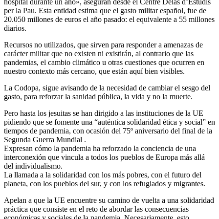
hospital durante un año», aseguran desde el Centre Delàs d’Estudis
per la Pau. Esta entidad estima que el gasto militar español, fue de
20.050 millones de euros el año pasado: el equivalente a 55 millones
diarios.
Recursos no utilizados, que sirven para responder a amenazas de
carácter militar que no existen ni existirán, al contrario que las
pandemias, el cambio climático u otras cuestiones que ocurren en
nuestro contexto más cercano, que están aquí bien visibles.
La Codopa, sigue avisando de la necesidad de cambiar el sesgo del
gasto, para reforzar la sanidad pública, la vida y no la muerte.
Pero hasta los jesuitas se han dirigido a las instituciones de la UE
pidiendo que se fomente una “auténtica solidaridad ética y social” en
tiempos de pandemia, con ocasión del 75º aniversario del final de la
Segunda Guerra Mundial .
Expresan cómo la pandemia ha reforzado la conciencia de una
interconexión que vincula a todos los pueblos de Europa más allá
del individualismo.
La llamada a la solidaridad con los más pobres, con el futuro del
planeta, con los pueblos del sur, y con los refugiados y migrantes.
Apelan a que la UE encuentre su camino de vuelta a una solidaridad
práctica que consiste en el reto de abordar las consecuencias
económicas y sociales de la pandemia. Necesariamente, esto