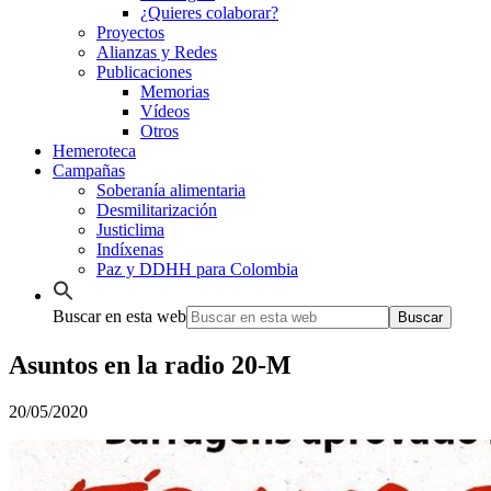
¿Quieres colaborar?
Proyectos
Alianzas y Redes
Publicaciones
Memorias
Vídeos
Otros
Hemeroteca
Campañas
Soberanía alimentaria
Desmilitarización
Justiclima
Indíxenas
Paz y DDHH para Colombia
Buscar en esta web
Asuntos en la radio 20-M
20/05/2020