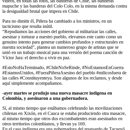
videos, en todas las fotos, las banderas de Chile, las banderas
mapuche y las banderas del Colo Colo, en la misma demanda contra
la desigualdad brutal que impera en Chile.
Para no dimitir él, Piñera ha cambiado a los ministros, en un
tacticismo que resulta inútil.
“Repudiamos las acciones del gobierno al militarizar las calles,
asesinar y torturar a nuestro pueblo, elevamos este canto como un
genuino intento para generar cambios profundos y estructurales en
nuestra sociedad”, plantea un numeroso grupo de artistas que se
unió en un trabajo musical para una versión del poema canción de
Víctor Jara: el derecho a vivir en paz.
#EstoNoHaTerminado, #ChileNoSeRinde, #NoEstamosEnGuerra
#EstamosUnidos, #FueraPiñeraAsesino del pueblo #milicosfuera de
las calles #Constituyenteya. Son algunos de los reclamos, y desde
aquí simplemente acompañamos.
-ayer martes se produjo una nueva masacre indígena en
Colombia, y asesinaron a una gobernadora.
Sí, al mismo tiempo que estábamos celebrando las movilizaciones
chilenas en Xixón, en el Cauca se estaba produciendo otra masacre,
al mismo tiempo que otros dos excombatientes eran asesinados en
otros territorios colombianos, y llevan ya 169.
En el caso indígena era una gobernadora del resguardo de Tacueyó