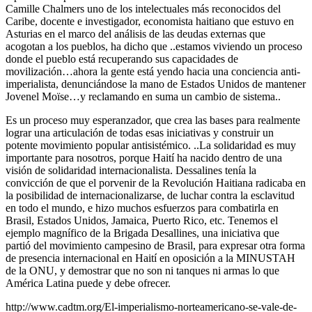
Camille Chalmers uno de los intelectuales más reconocidos del
Caribe, docente e investigador, economista haitiano que estuvo en
Asturias en el marco del análisis de las deudas externas que
acogotan a los pueblos, ha dicho que ..estamos viviendo un proceso
donde el pueblo está recuperando sus capacidades de
movilización…ahora la gente está yendo hacia una conciencia anti-
imperialista, denunciándose la mano de Estados Unidos de mantener
Jovenel Moïse…y reclamando en suma un cambio de sistema..
Es un proceso muy esperanzador, que crea las bases para realmente
lograr una articulación de todas esas iniciativas y construir un
potente movimiento popular antisistémico. ..La solidaridad es muy
importante para nosotros, porque Haití ha nacido dentro de una
visión de solidaridad internacionalista. Dessalines tenía la
convicción de que el porvenir de la Revolución Haitiana radicaba en
la posibilidad de internacionalizarse, de luchar contra la esclavitud
en todo el mundo, e hizo muchos esfuerzos para combatirla en
Brasil, Estados Unidos, Jamaica, Puerto Rico, etc. Tenemos el
ejemplo magnífico de la Brigada Desallines, una iniciativa que
partió del movimiento campesino de Brasil, para expresar otra forma
de presencia internacional en Haití en oposición a la MINUSTAH
de la ONU, y demostrar que no son ni tanques ni armas lo que
América Latina puede y debe ofrecer.
http://www.cadtm.org/El-imperialismo-norteamericano-se-vale-de-