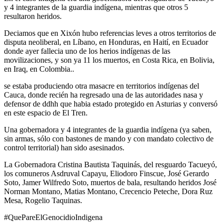
y 4 integrantes de la guardia indígena, mientras que otros 5
resultaron heridos.
Deciamos que en Xixón hubo referencias leves a otros territorios de
disputa neoliberal, en Líbano, en Honduras, en Haití, en Ecuador
donde ayer fallecia uno de los herios indígenas de las
movilizaciones, y son ya 11 los muertos, en Costa Rica, en Bolivia,
en Iraq, en Colombia..
se estaba produciendo otra masacre en territorios indígenas del
Cauca, donde recién ha regresado una de las autoridades nasa y
defensor de ddhh que habia estado protegido en Asturias y conversó
en este espacio de El Tren.
Una gobernadora y 4 integrantes de la guardia indígena (ya saben,
sin armas, sólo con bastones de mando y con mandato colectivo de
control territorial) han sido asesinados.
La Gobernadora Cristina Bautista Taquinás, del resguardo Tacueyó,
los comuneros Asdruval Capayu, Eliodoro Finscue, José Gerardo
Soto, Jamer Wilfredo Soto, muertos de bala, resultando heridos José
Norman Montano, Matias Montano, Crecencio Peteche, Dora Ruz
Mesa, Rogelio Taquinas.
#QuePareElGenocidioIndigena