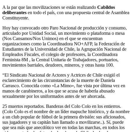
A la par que las movilizaciones se están realizando
Cabildos
deliberantes
en todo el país, con una propuesta central de Asamblea
Constituyente.
Hoy hay convocado otro Paro Nacional de producción y consumo,
articulado por Unidad Social, un movimiento o plataforma o mesa
(Nos Cansamos/Nos Unimos) en el que se encuentran
organizaciones como la Coordinadora NO+AFP, la Federación de
Estudiantes de la Universidad de Chile, la Agrupación Nacional de
Empleados Fiscales, el colegio de profesores, la Coordinadora
Feminista 8M , la Central Unitaria de Trabajadores, portuarios,
movimientos barriales, deudores, mineros, y otras hasta 100.
“El Sindicato Nacional de Actores y Actrices de Chile exigió el
esclarecimiento de las circunstancias de la muerte de Daniela
Carrasco. Conocida como «La Mimo», fue vista por última vez en
manos de carabineros, a los que se acusa de haberla abusado
sexualmente por los uniformados antes de ser ahorcada.
25 muertos reportados. Banderas del Colo Colo en los entierros.
(Colo Colo es el nombre de un líder mapuche histórico, y da nombre
a un club popular de fútbol de la primera división: sus aficionados,
sus jugadores y su capitán han llamado a movilizarse..). Sí, puede
que sea más que anecdótico ver en todas las marchas, en todos los