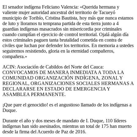
El senador indígena Feliciano Valencia: «Querida hermana y
valiente mujer autoridad ancestral del territorio de Tacueyó
municipio de Toribío, Cristina Bautista, hoy más que nunca estamos
de luto y lloramos tu temprana partida de esta tierra junto a 4
guardias indígenas masacrados sin misericordia por criminales
cuando cumplían el ejercicio de control territorial. Ojalá algún día
estos criminales paguen tanta brutalidad cometida en contra de
civiles que luchan por defender los territorios. En memoria a ustedes
seguiremos resistiendo, gloria en la eternidad compañeros,
compañera.»
ACIN: Asociación de Cabildos del Norte del Cauca:
CONVOCAMOS DE MANERA INMEDIATA A TODA LA
COMUNIDAD ORGANIZACIÓN INDÍGENA, ZONAL Y
REGIONAL, ORGANIZACIONES SOCIALES HERMANAS A
DECLARARSE EN ESTADO DE EMERGENCIA Y
ASAMBLEA PERMANENTE.
¡Que pare el genocidio! es el angustioso llamado de los indígenas a
Duque.
Durante el año y dos meses de mandato de I. Duque, 110 líderes
indígenas han sido asesinados, mientras un total de 175 han muerto
desde la firma del Acuerdo de Paz de 2016.