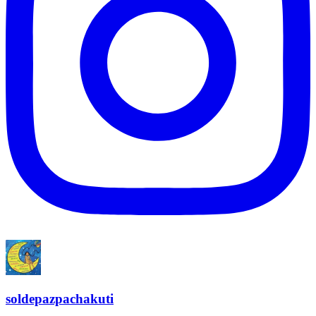
soldepazpachakuti