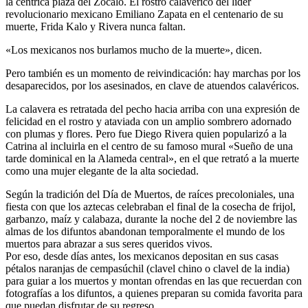
la céntrica plaza del Zócalo. El rostro calavérico del líder
revolucionario mexicano Emiliano Zapata en el centenario de su
muerte, Frida Kalo y Rivera nunca faltan.
«Los mexicanos nos burlamos mucho de la muerte», dicen.
Pero también es un momento de reivindicación: hay marchas por los
desaparecidos, por los asesinados, en clave de atuendos calavéricos.
La calavera es retratada del pecho hacia arriba con una expresión de
felicidad en el rostro y ataviada con un amplio sombrero adornado
con plumas y flores. Pero fue Diego Rivera quien popularizó a la
Catrina al incluirla en el centro de su famoso mural «Sueño de una
tarde dominical en la Alameda central», en el que retrató a la muerte
como una mujer elegante de la alta sociedad.
Según la tradición del Día de Muertos, de raíces precoloniales, una
fiesta con que los aztecas celebraban el final de la cosecha de frijol,
garbanzo, maíz y calabaza, durante la noche del 2 de noviembre las
almas de los difuntos abandonan temporalmente el mundo de los
muertos para abrazar a sus seres queridos vivos.
Por eso, desde días antes, los mexicanos depositan en sus casas
pétalos naranjas de cempasúchil (clavel chino o clavel de la india)
para guiar a los muertos y montan ofrendas en las que recuerdan con
fotografías a los difuntos, a quienes preparan su comida favorita para
que puedan disfrutar de su regreso.