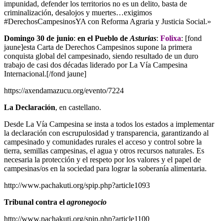
impunidad, defender los territorios no es un delito, basta de
criminalización, desalojos y muertes…exigimos
#DerechosCampesinosYA con Reforma Agraria y Justicia Social.»
Domingo 30 de junio
:
en el Pueblo de
Asturias
:
Folixa
: [fond
jaune]esta Carta de Derechos Campesinos supone la primera
conquista global del campesinado, siendo resultado de un duro
trabajo de casi dos décadas liderado por La Vía Campesina
Internacional.[/fond jaune]
https://axendamazucu.org/evento/7224
La Declaración
, en castellano.
Desde La Vía Campesina se insta a todos los estados a implementar
la declaración con escrupulosidad y transparencia, garantizando al
campesinado y comunidades rurales el acceso y control sobre la
tierra, semillas campesinas, el agua y otros recursos naturales. Es
necesaria la protección y el respeto por los valores y el papel de
campesinas/os en la sociedad para lograr la soberanía alimentaria.
http://www.pachakuti.org/spip.php?article1093
Tribunal contra el
agronegocio
http://www.pachakuti.org/spip.php?article1100