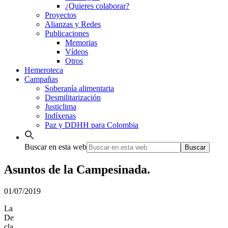
¿Quieres colaborar?
Proyectos
Alianzas y Redes
Publicaciones
Memorias
Vídeos
Otros
Hemeroteca
Campañas
Soberanía alimentaria
Desmilitarización
Justiclima
Indíxenas
Paz y DDHH para Colombia
Buscar en esta web
Asuntos de la Campesinada.
01/07/2019
La
De
cla