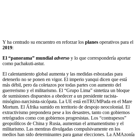
Y ha centrado su encuentro en reforzar los
planes
operativos para el
2019
:
El “panorama” mundial
adverso
y lo que correspondería aportar
como pachakuti-astur.
El calentamiento global aumenta y las medidas esbozadas para
detenerlo no se ponen en vigor. El imperio yanqui dicen que está
más débil, pero da coletazos por todas partes con aumento del
guerrerismo y el militarismo. El “Grupo Lima” sintetiza un bloque
de sumisiones dispuestos a obedecer a un presidente racista-
misógino-narcisista-sicópata. La UE está enTRUMPada en el Mare
Mortum. El Áfrika sumido en territorio de despojo neocolonial. El
extractivismo prepondera pese a los desastres, tanto con gobiernos
retrógrados como con gobiernos progresistas. Los “contrapesos”
geopolíticos de China y Rusia, aumentan el armamentismo y el
militarismo. Las mentiras divulgadas compulsivamente en los
medios han sido determinantes para ganar elecciones. La AMAzonía