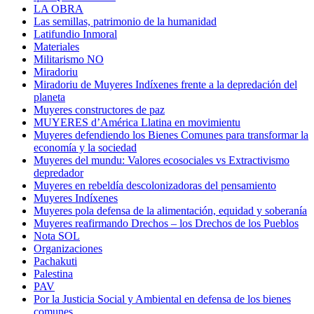
LA OBRA
Las semillas, patrimonio de la humanidad
Latifundio Inmoral
Materiales
Militarismo NO
Miradoriu
Miradoriu de Muyeres Indíxenes frente a la depredación del
planeta
Muyeres constructores de paz
MUYERES d’América Llatina en movimientu
Muyeres defendiendo los Bienes Comunes para transformar la
economía y la sociedad
Muyeres del mundu: Valores ecosociales vs Extractivismo
depredador
Muyeres en rebeldía descolonizadoras del pensamiento
Muyeres Indíxenes
Muyeres pola defensa de la alimentación, equidad y soberanía
Muyeres reafirmando Drechos – los Drechos de los Pueblos
Nota SOL
Organizaciones
Pachakuti
Palestina
PAV
Por la Justicia Social y Ambiental en defensa de los bienes
comunes