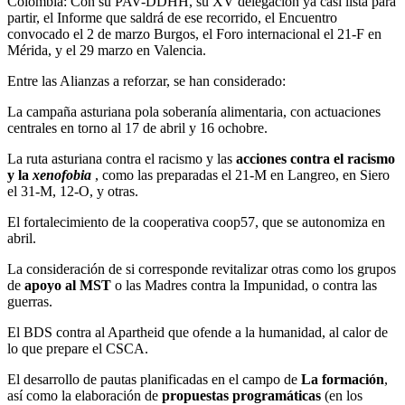
Colombia: Con su PAV-DDHH, su XV delegación ya casi lista para
partir, el Informe que saldrá de ese recorrido, el Encuentro
convocado el 2 de marzo Burgos, el Foro internacional el 21-F en
Mérida, y el 29 marzo en Valencia.
Entre las Alianzas a reforzar, se han considerado:
La campaña asturiana pola soberanía alimentaria, con actuaciones
centrales en torno al 17 de abril y 16 ochobre.
La ruta asturiana contra el racismo y las
acciones contra el racismo
y la
xenofobia
, como las preparadas el 21-M en Langreo, en Siero
el 31-M, 12-O, y otras.
El fortalecimiento de la cooperativa coop57, que se autonomiza en
abril.
La consideración de si corresponde revitalizar otras como los grupos
de
apoyo al MST
o las Madres contra la Impunidad, o contra las
guerras.
El BDS contra al Apartheid que ofende a la humanidad, al calor de
lo que prepare el CSCA.
El desarrollo de pautas planificadas en el campo de
La formación
,
así como la elaboración de
propuestas programáticas
(en los