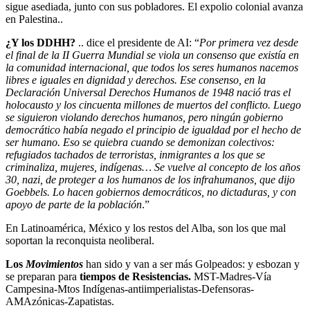
sigue asediada, junto con sus pobladores. El expolio colonial avanza
en Palestina..
¿Y los DDHH?
.. dice el presidente de AI: “
Por primera vez desde
el final de la II Guerra Mundial se viola un consenso que existía en
la comunidad internacional, que todos los seres humanos nacemos
libres e iguales en dignidad y derechos. Ese consenso, en la
Declaración Universal Derechos Humanos de 1948 nació tras el
holocausto y los cincuenta millones de muertos del conflicto. Luego
se siguieron violando derechos humanos, pero ningún gobierno
democrático había negado el principio de igualdad por el hecho de
ser humano. Eso se quiebra cuando se demonizan colectivos:
refugiados tachados de terroristas, inmigrantes a los que se
criminaliza, mujeres, indígenas… Se vuelve al concepto de los años
30, nazi, de proteger a los humanos de los infrahumanos, que dijo
Goebbels. Lo hacen gobiernos democráticos, no dictaduras, y con
apoyo de parte de la población
.”
En Latinoamérica, México y los restos del Alba, son los que mal
soportan la reconquista neoliberal.
Los
Movimientos
han sido y van a ser más Golpeados: y esbozan y
se preparan para
tiempos de Resistencias.
MST-Madres-Vía
Campesina-Mtos Indígenas-antiimperialistas-Defensoras-
AMAzónicas-Zapatistas.